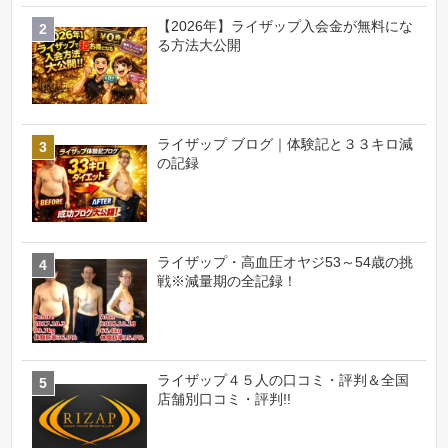
【2026年】ライザップ入会金が無料にな
る方法大公開
ライザップ ブログ｜体験記と３３キロ減
の記録
ライザップ・高血圧オヤジ53～54歳の挑
戦※減量期の全記録！
ライザップ４５人の口コミ・評判＆全国
店舗別口コミ・評判!!