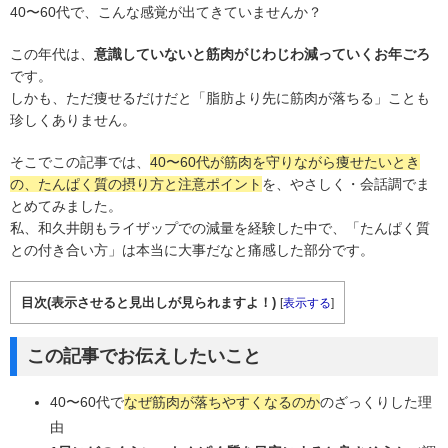
40〜60代で、こんな感覚が出てきていませんか？
この年代は、
意識していないと筋肉がじわじわ減っていくお年ごろ
です。
しかも、ただ痩せるだけだと「脂肪より先に筋肉が落ちる」ことも
珍しくありません。
そこでこの記事では、
40〜60代が筋肉を守りながら痩せたいとき
の、たんぱく質の摂り方と注意ポイント
を、やさしく・会話調でま
とめてみました。
私、和久井朗もライザップでの減量を経験した中で、「たんぱく質
との付き合い方」は本当に大事だなと痛感した部分です。
目次(表示させると見出しが見られますよ！)
[
表示する
]
この記事でお伝えしたいこと
40〜60代で
なぜ筋肉が落ちやすくなるのか
のざっくりした理
由