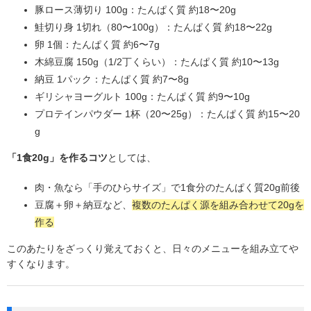
豚ロース薄切り 100g：たんぱく質 約18〜20g
鮭切り身 1切れ（80〜100g）：たんぱく質 約18〜22g
卵 1個：たんぱく質 約6〜7g
木綿豆腐 150g（1/2丁くらい）：たんぱく質 約10〜13g
納豆 1パック：たんぱく質 約7〜8g
ギリシャヨーグルト 100g：たんぱく質 約9〜10g
プロテインパウダー 1杯（20〜25g）：たんぱく質 約15〜20
g
「1食20g」を作るコツ
としては、
肉・魚なら「手のひらサイズ」で1食分のたんぱく質20g前後
豆腐＋卵＋納豆など、
複数のたんぱく源を組み合わせて20gを
作る
このあたりをざっくり覚えておくと、日々のメニューを組み立てや
すくなります。