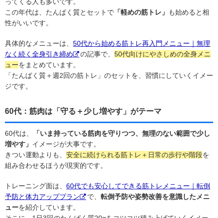
ってくる人も多いです。
この年代は、たんぱく質とセットで
「軽めの筋トレ」
も始めると相
性がいいです。
具体的なメニューは、
50代から始める筋トレ再入門メニュー｜無理
なく続く全身引き締め
の記事で、
50代向けにやさしめの全身メニ
ュー
をまとめています。
「たんぱく質＋週2回の筋トレ」のセットを、習慣にしていくイメー
ジです。
60代：筋肉は「守る＋少し増やす」がテーマ
60代は、
「いま持っている筋肉を守りつつ、無理のない範囲で少し
増やす」
イメージが大事です。
きつい運動よりも、
安全に続けられる筋トレ＋日常の歩行や階段
を
組み合わせるほうが現実的です。
トレーニング面は、
60代でも安心してできる筋トレメニュー｜転倒
予防と体力アッププラン
で、
転倒予防や姿勢改善を意識したメニ
ュー
を紹介しています。
そこに、1日3回のたんぱく質20gをコツコツ積み上げていくイメー