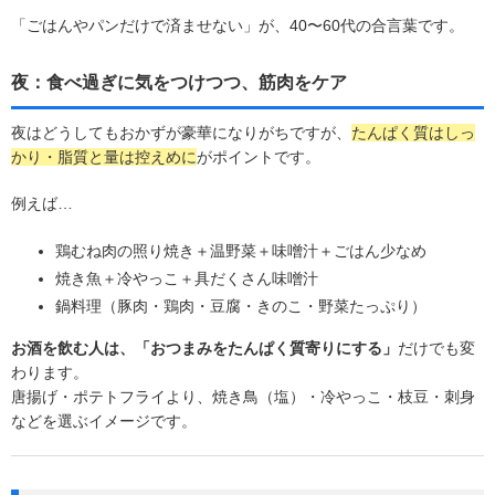
「ごはんやパンだけで済ませない」が、40〜60代の合言葉です。
夜：食べ過ぎに気をつけつつ、筋肉をケア
夜はどうしてもおかずが豪華になりがちですが、
たんぱく質はしっ
かり・脂質と量は控えめに
がポイントです。
例えば…
鶏むね肉の照り焼き＋温野菜＋味噌汁＋ごはん少なめ
焼き魚＋冷やっこ＋具だくさん味噌汁
鍋料理（豚肉・鶏肉・豆腐・きのこ・野菜たっぷり）
お酒を飲む人は、「おつまみをたんぱく質寄りにする」
だけでも変
わります。
唐揚げ・ポテトフライより、焼き鳥（塩）・冷やっこ・枝豆・刺身
などを選ぶイメージです。