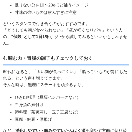
足りない分を10〜20gほど補うイメージ
甘味の強いものは飲みすぎに注意
というスタンスで付き合うのがおすすめです。
「どうしても朝が食べられない」「昼が軽くなりがち」という人
の、
“保険”として1日1杯
くらいから試してみるといいかもしれませ
ん。
4. 噛む力・胃腸の調子もチェックしておく
60代になると、「固い肉が食べにくい」「脂っこいものが胃にもた
れる」という声も増えてきます。
そんな時は、無理にステーキを頑張るより、
ひき肉料理（豆腐ハンバーグなど）
白身魚の煮付け
卵料理（茶碗蒸し・玉子豆腐など）
豆腐・納豆・厚揚げ
など、
消化しやすい・噛みやすいたんぱく源
を増やす方向に切り替