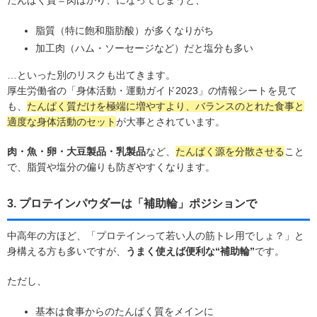
脂質（特に飽和脂肪酸）が多くなりがち
加工肉（ハム・ソーセージなど）だと塩分も多い
…といった別のリスクも出てきます。
厚生労働省の「身体活動・運動ガイド2023」の情報シートを見て
も、
たんぱく質だけを極端に増やすより、バランスのとれた食事と
適度な身体活動のセット
が大事とされています。
肉・魚・卵・大豆製品・乳製品
など、
たんぱく源を分散させる
こと
で、脂質や塩分の偏りも防ぎやすくなります。
3. プロテインパウダーは「補助輪」ポジションで
中高年の方ほど、「プロテインって若い人の筋トレ用でしょ？」と
身構える方も多いですが、
うまく使えば便利な“補助輪”
です。
ただし、
基本は食事からのたんぱく質をメインに