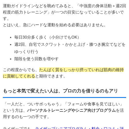
運動ガイドラインなどを眺めてみると、「中強度の身体活動＋週2回
程度の筋力トレーニング」が一つの目安になっていることが多いで
す。
とはいえ、急にハードな運動を始める必要はありません。
毎日30分多く歩く（小分けでもOK）
週2回、自宅でスクワット・かかと上げ・膝つき腕立てなどを
ゆっくり行う
階段を使う回数を増やす
この程度からでも、
たんぱく質をしっかり摂っていれば筋肉の維持
に貢献してくれる
と期待できます。
もっと本気で変えたい人は、プロの力を借りるのもアリ
「一人だと、ついサボっちゃう」「フォームや食事を見てほしい」
という方は、
パーソナルトレーニングやシニア向けプログラム
を活
用するのも一つの手です。
ライザップでも、
ライザップシニアプログラム・料金・口コミ・評