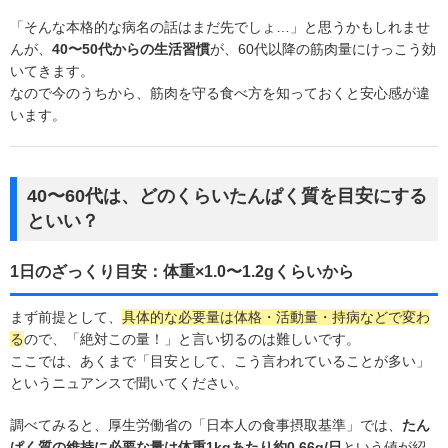
「そんな本格的な病名の話はまだ先でしょ…」と思うかもしれませ
んが、
40〜50代からの生活習慣
が、60代以降の筋肉量にけっこう効
いてきます。
なので今のうちから、筋肉を守る食べ方を知っておくと安心感が違
います。
40〜60代は、どのくらいたんぱく質を目安にする
といい？
1日のざっくり目安：体重×1.0〜1.2gくらいから
まず前提として、
具体的な必要量は体格・活動量・持病などで変わ
る
ので、「絶対この量！」と言い切るのは難しいです。
ここでは、あくまで「目安として、こう言われていることが多い」
というニュアンスで聞いてください。
調べてみると、厚生労働省の「日本人の食事摂取基準」では、
たん
ぱく質の維持に必要な量は体重1kgあたり約0.66g/日
という値が紹