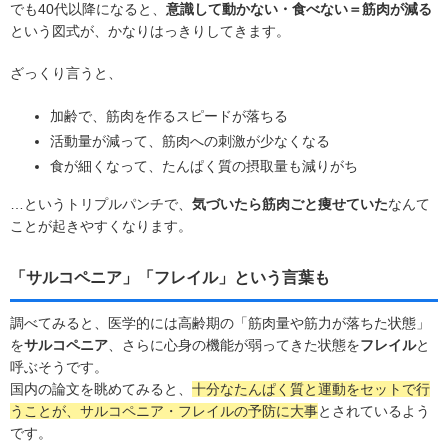
でも40代以降になると、
意識して動かない・食べない＝筋肉が減る
という図式が、かなりはっきりしてきます。
ざっくり言うと、
加齢で、筋肉を作るスピードが落ちる
活動量が減って、筋肉への刺激が少なくなる
食が細くなって、たんぱく質の摂取量も減りがち
…というトリプルパンチで、
気づいたら筋肉ごと痩せていた
なんて
ことが起きやすくなります。
「サルコペニア」「フレイル」という言葉も
調べてみると、医学的には高齢期の「筋肉量や筋力が落ちた状態」
を
サルコペニア
、さらに心身の機能が弱ってきた状態を
フレイル
と
呼ぶそうです。
国内の論文を眺めてみると、
十分なたんぱく質と運動をセットで行
うことが、サルコペニア・フレイルの予防に大事
とされているよう
です。