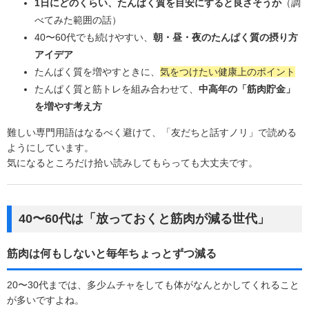
1日にどのくらい、たんぱく質を目安にすると良さそうか
（調
べてみた範囲の話）
40〜60代でも続けやすい、
朝・昼・夜のたんぱく質の摂り方
アイデア
たんぱく質を増やすときに、
気をつけたい健康上のポイント
たんぱく質と筋トレを組み合わせて、
中高年の「筋肉貯金」
を増やす考え方
難しい専門用語はなるべく避けて、「友だちと話すノリ」で読める
ようにしています。
気になるところだけ拾い読みしてもらっても大丈夫です。
40〜60代は「放っておくと筋肉が減る世代」
筋肉は何もしないと毎年ちょっとずつ減る
20〜30代までは、多少ムチャをしても体がなんとかしてくれること
が多いですよね。