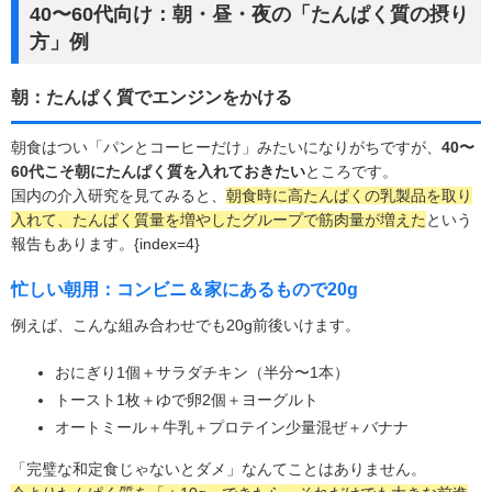
40〜60代向け：朝・昼・夜の「たんぱく質の摂り
方」例
朝：たんぱく質でエンジンをかける
朝食はつい「パンとコーヒーだけ」みたいになりがちですが、
40〜
60代こそ朝にたんぱく質を入れておきたい
ところです。
国内の介入研究を見てみると、
朝食時に高たんぱくの乳製品を取り
入れて、たんぱく質量を増やしたグループで筋肉量が増えた
という
報告もあります。{index=4}
忙しい朝用：コンビニ＆家にあるもので20g
例えば、こんな組み合わせでも20g前後いけます。
おにぎり1個＋サラダチキン（半分〜1本）
トースト1枚＋ゆで卵2個＋ヨーグルト
オートミール＋牛乳＋プロテイン少量混ぜ＋バナナ
「完璧な和定食じゃないとダメ」なんてことはありません。