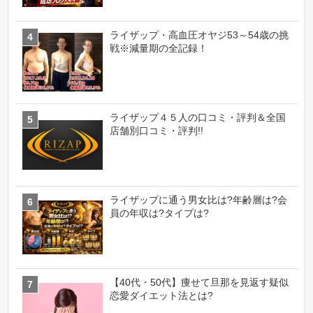
ライザップ・高血圧オヤジ53～54歳の挑
戦※減量期の全記録！
ライザップ４５人の口コミ・評判＆全国
店舗別口コミ・評判!!
ライザップに通う男女比は?年齢層は?会
員の年収は?タイプは?
【40代・50代】痩せて旦那を見返す疑似
恋愛ダイエット法とは?