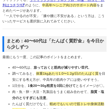
判はコチラ!!
のように、
中高年〜シニア向けのサポート内容
をま
とめたページがあります。
「一人でやるのが不安」「膝や腰に不安がある」という方は、こう
いったサービスも選択肢に入れてみてください。
まとめ：40〜60代は「たんぱく質貯金」を今日か
ら少しずつ
最後にもう一度、この記事のポイントをまとめます。
40〜60代は、
放っておくと筋肉が減りやすい世代
。
調べてみると、
体重1kgあたり1.0〜1.2g/日のたんぱく質
を目
安にする考え方が、中高年の筋肉ケアには使いやすそう。
1日分を、
1食20〜30g程度を3回に分けて
とるイメージが〇。
肉・魚・卵・大豆・乳製品をうまく組み合わせて、
脂質・塩
分のとりすぎにも注意
。
たんぱく質だけでなく、
軽めでもいいので筋トレや身体活動