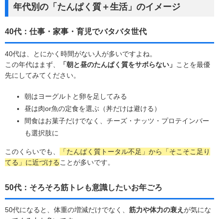
年代別の「たんぱく質＋生活」のイメージ
40代：仕事・家事・育児でバタバタ世代
40代は、とにかく時間がない人が多いですよね。
この年代はまず、
「朝と昼のたんぱく質をサボらない」
ことを最優
先にしてみてください。
朝はヨーグルトと卵を足してみる
昼は肉or魚の定食を選ぶ（丼だけは避ける）
間食はお菓子だけでなく、チーズ・ナッツ・プロテインバー
も選択肢に
このくらいでも、
「たんぱく質トータル不足」から「そこそこ足り
てる」に近づける
ことが多いです。
50代：そろそろ筋トレも意識したいお年ごろ
50代になると、体重の増減だけでなく、
筋力や体力の衰え
が気にな