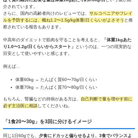
介されています。
さらに、国内の高齢者向けのレビューでは、
サルコペニアやフレイ
ルを予防するには、概ね1.2〜1.5g/kg体重/日くらいがよさそう
と推
察されている報告もあります。
中高年のダイエットで筋肉を守ることを考えると、
「体重1kgあた
り1.0〜1.2g/日くらいからスタート」
というのは、一つの現実的な
目安として使いやすいと感じます。
例えば…
体重60kg → たんぱく質60〜70g/日くらい
体重70kg → たんぱく質70〜80g/日くらい
もちろん、腎臓などの持病がある方は、
自己判断で量を増やす前に
必ず主治医に相談
してくださいね。
「1食20〜30g」を3回に分けるイメージ
同じ1日60gでも、
夕食にドカッと偏らせるより、3食でバランスよ