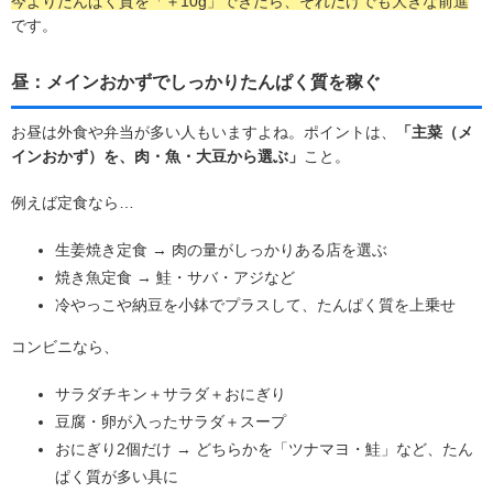
今よりたんぱく質を「＋10g」できたら、それだけでも大きな前進
です。
昼：メインおかずでしっかりたんぱく質を稼ぐ
お昼は外食や弁当が多い人もいますよね。ポイントは、
「主菜（メ
インおかず）を、肉・魚・大豆から選ぶ」
こと。
例えば定食なら…
生姜焼き定食 → 肉の量がしっかりある店を選ぶ
焼き魚定食 → 鮭・サバ・アジなど
冷やっこや納豆を小鉢でプラスして、たんぱく質を上乗せ
コンビニなら、
サラダチキン＋サラダ＋おにぎり
豆腐・卵が入ったサラダ＋スープ
おにぎり2個だけ → どちらかを「ツナマヨ・鮭」など、たん
ぱく質が多い具に