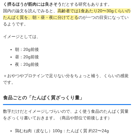
く摂るほうが筋肉には良さそう
だとする研究もあります。
国内の論文を読んでみると、
高齢者では1食あたり20〜30gくらいの
たんぱく質を、朝・昼・夜に分けてとる
のが一つの目安になってい
るようです。
イメージとしては、
朝：20g前後
昼：20g前後
夜：20g前後
＋おやつやプロテインで足りない分をちょっと補う、くらいの感覚
です。
食品ごとの「たんぱく質ざっくり量」
数字だけだとイメージしづらいので、よく使う食品のたんぱく質量
をざっくり書いておきます。（商品や部位で前後します）
鶏むね肉（皮なし）100g：たんぱく質 約22〜24g