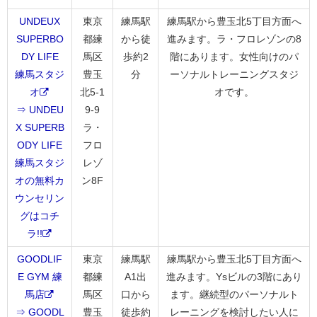
UNDEUX
東京
練馬駅
練馬駅から豊玉北5丁目方面へ
SUPERBO
都練
から徒
進みます。ラ・フロレゾンの8
DY LIFE
馬区
歩約2
階にあります。女性向けのパ
練馬スタジ
豊玉
分
ーソナルトレーニングスタジ
オ
北5-1
オです。
⇒ UNDEU
9-9
X SUPERB
ラ・
ODY LIFE
フロ
練馬スタジ
レゾ
オの無料カ
ン8F
ウンセリン
グはコチ
ラ!!
GOODLIF
東京
練馬駅
練馬駅から豊玉北5丁目方面へ
E GYM 練
都練
A1出
進みます。Ysビルの3階にあり
馬店
馬区
口から
ます。継続型のパーソナルト
⇒ GOODL
豊玉
徒歩約
レーニングを検討したい人に