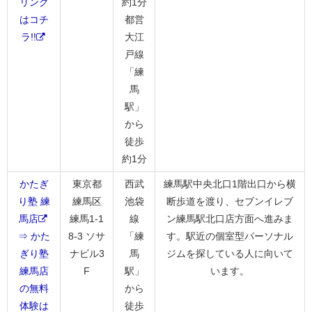
リング
約1分
はコチ
都営
ラ!!
大江
戸線
「練
馬
駅」
から
徒歩
約1分
かたぎ
東京都
西武
練馬駅中央北口1階出口から横
り塾 練
練馬区
池袋
断歩道を渡り、セブンイレブ
馬店
練馬1-1
線
ン練馬駅北口店方面へ進みま
⇒ かた
8-3 ソサ
「練
す。駅近の個室型パーソナル
ぎり塾
ナビル3
馬
ジムを探している人に向いて
練馬店
F
駅」
います。
の無料
から
体験は
徒歩