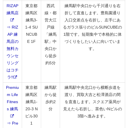
RIZAP
東京都
西武
練馬駅中央口から千川通りを右
練馬店
練馬区
線・都
折して直進します。豊島園通り
練馬3-
営大江
入口交差点を右折し、左手にあ
⇒ RIZ
1-4 SU
戸線
るガラス張りのビルSUNCUBEの
AP 練
NCUB
「練馬
1階です。短期集中で本格的に体
馬店の
E 1F
駅」中
づくりをしたい人に向いていま
無料カ
央口か
す。
ウンセ
ら徒歩
リング
約5分
はコチ
ラ!!
Premiu
東京都
練馬駅
練馬駅中央北口から横断歩道を
m Life
練馬区
から徒
渡り、買取大吉と松澤酒店の間
Fitnes
練馬1-
歩約2
を直進します。スクエア薬局が
s 練馬
20-3 N
分
見えたら右折し、茶色いNビルの
ビル30
3階へ進みます。
⇒ Pre
1