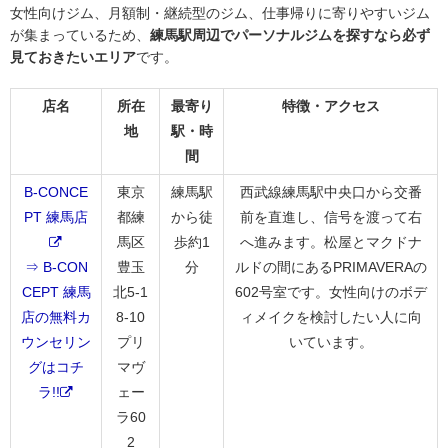
女性向けジム、月額制・継続型のジム、仕事帰りに寄りやすいジム
が集まっているため、
練馬駅周辺でパーソナルジムを探すなら必ず
見ておきたいエリア
です。
店名
所在
最寄り
特徴・アクセス
地
駅・時
間
B-CONCE
東京
練馬駅
西武線練馬駅中央口から交番
PT 練馬店
都練
から徒
前を直進し、信号を渡って右
馬区
歩約1
へ進みます。松屋とマクドナ
⇒ B-CON
豊玉
分
ルドの間にあるPRIMAVERAの
CEPT 練馬
北5-1
602号室です。女性向けのボデ
店の無料カ
8-10
ィメイクを検討したい人に向
ウンセリン
プリ
いています。
グはコチ
マヴ
ラ!!
ェー
ラ60
2