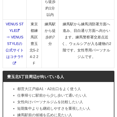
ら徒歩
約1分
以内
VENUS ST
東京
練馬駅
練馬駅から練馬消防署方面へ
YLE
都練
から徒
進み、目白通り方面へ向かい
⇒ VENUS
馬区
歩約7
ます。練馬警察署交差点近
STYLEの
豊玉
分
く、ウェルシアが入る建物の2
公式サイト
北5-2
階です。女性専用パーソナル
はコチラ!!
4-2 2
ジムです。
F
豊玉北5丁目周辺が向いている人
都営大江戸線A1・A2出口をよく使う人
仕事帰りに駅前から少し歩いて通いたい人
女性向けパーソナルジムを比較したい人
短期集中よりも継続しやすさを重視したい人
練馬駅前の候補を広めに見たい人