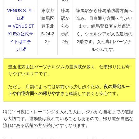
VENUS STYL
東京都
練馬
練馬駅から練馬消防署方面へ
E
練馬区
駅か
進み、目白通り方面へ向かい
⇒ VENUS ST
豊玉北
ら徒
ます。練馬警察署交差点近
YLEの公式サ
5-24-2
歩約
く、ウェルシアが入る建物の
イトはコチ
2F
7分
2階です。女性専用パーソナ
ラ!!
ルジムです。
豊玉北方面はパーソナルジムの選択肢が多く、仕事帰りにも寄
りやすいエリアです。
ただし、店舗によっては駅前から少し歩くため、
夜の帰宅ルー
トや自宅方面への帰りやすさ
も確認しておくと安心です。
特に平日夜にトレーニングを入れる人は、ジムから自宅までの道順
も大切です。運動後は疲れていることもあるので、帰り道が自然な
流れにある店舗の方が続けやすくなります。