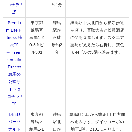
コチラ!!
約1分
Premiu
東京都
練馬
練馬駅中央北口から横断歩道
m Life Fi
練馬区
駅か
を渡り、買取大吉と松澤酒店
tness 練
練馬1-2
ら徒
の間を直進します。スクエア
馬
0-3 Nビ
歩約2
薬局が見えたら右折し、茶色
⇒ Premi
ル301
分
いNビルの3階へ進みます。
um Life
Fitness
練馬の
公式サ
イトは
コチラ!!
DEED
東京都
練馬
練馬駅北口から練馬1丁目方面
パーソ
練馬区
駅北
へ進みます。ダイヤコーポの
ナルト
練馬1-1
口か
地下1階、B101にあります。