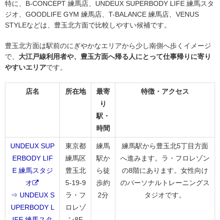
特に、B-CONCEPT 練馬店、UNDEUX SUPERBODY LIFE 練馬スタ
ジオ、GOODLIFE GYM 練馬店、T-BALANCE 練馬店、VENUS
STYLEなどは、豊玉北方面で比較しやすい候補です。
豊玉北方面は駅前のにぎやかなエリアから少し南側へ歩くイメージ
で、
大江戸線利用者や、豊玉方面へ帰る人にとって仕事帰りに寄り
やすいエリア
です。
店名
所在地
最寄
特徴・アクセス
り
駅・
時間
UNDEUX SUP
東京都
練馬
練馬駅から豊玉北5丁目方面
ERBODY LIF
練馬区
駅か
へ進みます。ラ・フロレゾン
E 練馬スタジ
豊玉北
ら徒
の8階にあります。女性向け
オ
5-19-9
歩約
のパーソナルトレーニングス
⇒ UNDEUX S
ラ・フ
2分
タジオです。
UPERBODY L
ロレゾ
IFE 練馬スタ
ン8F