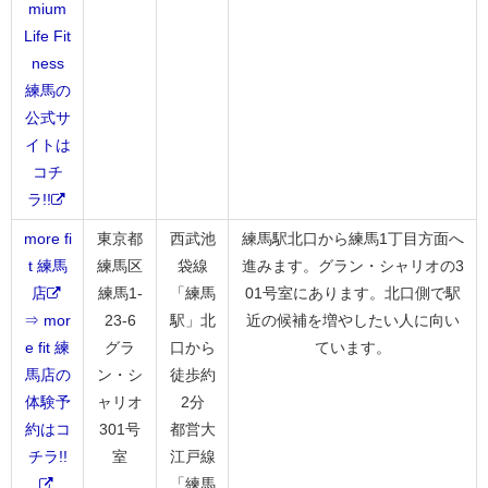
mium
Life Fit
ness
練馬の
公式サ
イトは
コチ
ラ!!
more fi
東京都
西武池
練馬駅北口から練馬1丁目方面へ
t 練馬
練馬区
袋線
進みます。グラン・シャリオの3
店
練馬1-
「練馬
01号室にあります。北口側で駅
⇒ mor
23-6
駅」北
近の候補を増やしたい人に向い
e fit 練
グラ
口から
ています。
馬店の
ン・シ
徒歩約
体験予
ャリオ
2分
約はコ
301号
都営大
チラ!!
室
江戸線
「練馬