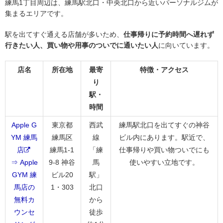
練馬1丁目周辺は、練馬駅北口・中央北口から近いパーソナルジムが
集まるエリアです。
駅を出てすぐ通える店舗が多いため、
仕事帰りに予約時間へ遅れず
行きたい人、買い物や用事のついでに通いたい人
に向いています。
店名
所在地
最寄
特徴・アクセス
り
駅・
時間
Apple G
東京都
西武
練馬駅北口を出てすぐの神谷
YM 練馬
練馬区
線
ビル内にあります。駅近で、
店
練馬1-1
「練
仕事帰りや買い物ついでにも
⇒ Apple
9-8 神谷
馬
使いやすい立地です。
GYM 練
ビル20
駅」
馬店の
1・303
北口
無料カ
から
ウンセ
徒歩