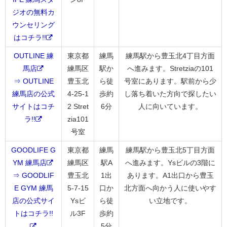
ジオの無料カ
ウンセリング
はコチラ!!
OUTLINE 練
東京都
練馬
練馬駅から豊玉北4丁目方面
馬店
練馬区
駅か
へ進みます。Stretziaの101
⇒ OUTLINE
豊玉北
ら徒
号室にあります。駅前から少
練馬店の公式
4-25-1
歩約
し落ち着いた方向で探したい
サイトはコチ
2 Stret
6分
人に向いています。
ラ!!
zia101
号室
GOODLIFE G
東京都
練馬
練馬駅から豊玉北5丁目方面
YM 練馬店
練馬区
駅A
へ進みます。Ysビルの3階に
⇒ GOODLIF
豊玉北
1出
あります。A1出口から豊玉
E GYM 練馬
5-7-15
口か
北方面へ向かう人に使いやす
店の公式サイ
Ysビ
ら徒
い立地です。
トはコチラ!!
ル3F
歩約
5分