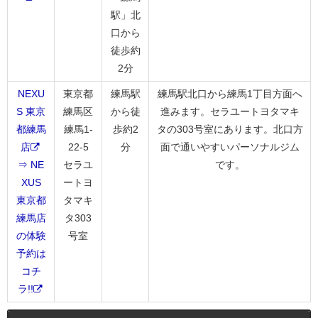
駅」北
口から
徒歩約
2分
NEXU
東京都
練馬駅
練馬駅北口から練馬1丁目方面へ
S 東京
練馬区
から徒
進みます。セラユートヨタマキ
都練馬
練馬1-
歩約2
タの303号室にあります。北口方
店
22-5
分
面で通いやすいパーソナルジム
⇒ NE
セラユ
です。
XUS
ートヨ
東京都
タマキ
練馬店
タ303
の体験
号室
予約は
コチ
ラ!!