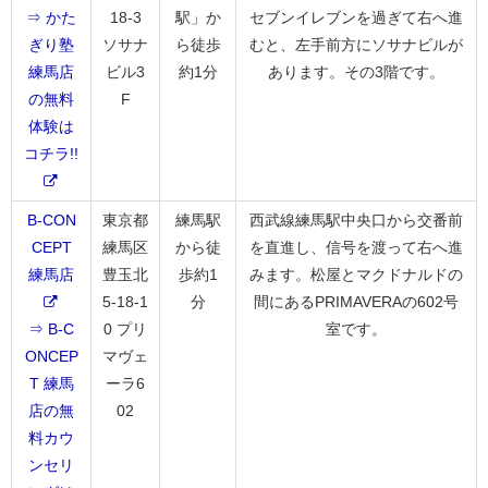
⇒ かた
18-3
駅」か
セブンイレブンを過ぎて右へ進
ぎり塾
ソサナ
ら徒歩
むと、左手前方にソサナビルが
練馬店
ビル3
約1分
あります。その3階です。
の無料
F
体験は
コチラ!!
B-CON
東京都
練馬駅
西武線練馬駅中央口から交番前
CEPT
練馬区
から徒
を直進し、信号を渡って右へ進
練馬店
豊玉北
歩約1
みます。松屋とマクドナルドの
5-18-1
分
間にあるPRIMAVERAの602号
⇒ B-C
0 プリ
室です。
ONCEP
マヴェ
T 練馬
ーラ6
店の無
02
料カウ
ンセリ