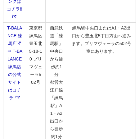
ングは
コチラ!!
T-BALA
東京都
西武鉄
練馬駅中央口またはA1・A2出
NCE 練
練馬区
道「練
口から豊玉北5丁目方面へ進み
馬店
豊玉北
馬駅」
ます。プリマヴェーラの502号
⇒ T-BA
5-18-1
中央口
室にあります。
LANCE
0 プリ
から徒
練馬店
マヴェ
歩約1
の公式
ーラ5
分
サイト
02号
都営大
はコチ
江戸線
ラ!!
「練馬
駅」A
1・A2
出口か
ら徒歩
約1分