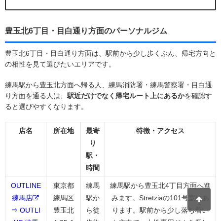
豊玉北6丁目・目白通り方面のパーソナルジム
豊玉北6丁目・目白通り方面は、駅前から少し歩くぶん、帰宅方向と
の相性を見て選びたいエリアです。
練馬駅から豊玉北方面へ帰る人、練馬消防署・練馬警察署・目白通
り方面を通る人は、
駅近だけでなく帰宅ルート上にあるか
を確認す
ると選びやすくなります。
店名
所在地
最寄
特徴・アクセス
り
駅・
時間
OUTLINE
東京都
練馬
練馬駅から豊玉北4丁目方面へ進
練馬店
練馬区
駅か
みます。Stretziaの101号室にあ
⇒ OUTLI
豊玉北
ら徒
ります。駅前から少し落ち着い