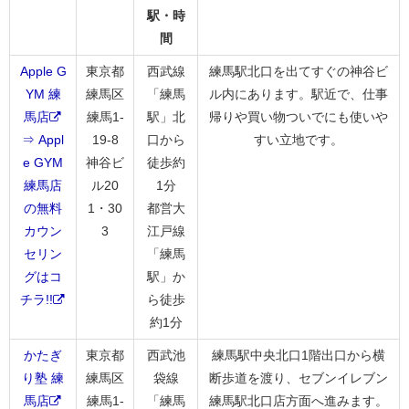
駅・時
間
Apple G
東京都
西武線
練馬駅北口を出てすぐの神谷ビ
YM 練
練馬区
「練馬
ル内にあります。駅近で、仕事
馬店
練馬1-
駅」北
帰りや買い物ついでにも使いや
⇒ Appl
19-8
口から
すい立地です。
e GYM
神谷ビ
徒歩約
練馬店
ル20
1分
の無料
1・30
都営大
カウン
3
江戸線
セリン
「練馬
グはコ
駅」か
チラ!!
ら徒歩
約1分
かたぎ
東京都
西武池
練馬駅中央北口1階出口から横
り塾 練
練馬区
袋線
断歩道を渡り、セブンイレブン
馬店
練馬1-
「練馬
練馬駅北口店方面へ進みます。