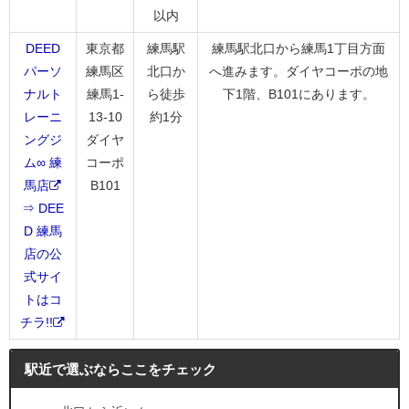
以内
DEED
東京都
練馬駅
練馬駅北口から練馬1丁目方面
パーソ
練馬区
北口か
へ進みます。ダイヤコーポの地
ナルト
練馬1-
ら徒歩
下1階、B101にあります。
レーニ
13-10
約1分
ングジ
ダイヤ
ム∞ 練
コーポ
馬店
B101
⇒ DEE
D 練馬
店の公
式サイ
トはコ
チラ!!
駅近で選ぶならここをチェック