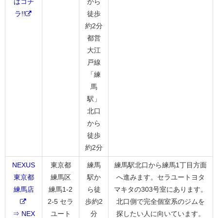
はコチ
から
ラ!!
徒歩
約2分
都営
大江
戸線
「練
馬
駅」
北口
から
徒歩
約2分
NEXUS
東京都
練馬
練馬駅北口から練馬1丁目方面
東京都
練馬区
駅か
へ進みます。セラユートヨタ
練馬店
練馬1-2
ら徒
マキタの303号室にあります。
2-5 セラ
歩約2
北口側で完全個室系のジムを
⇒ NEX
ユート
分
探したい人に向いています。