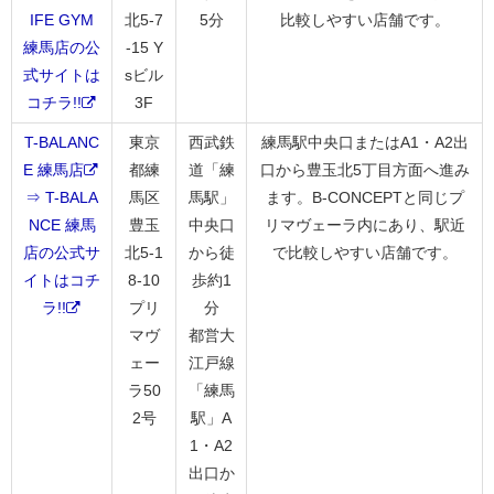
IFE GYM
北5-7
5分
比較しやすい店舗です。
練馬店の公
-15 Y
式サイトは
sビル
コチラ!!
3F
T-BALANC
東京
西武鉄
練馬駅中央口またはA1・A2出
E 練馬店
都練
道「練
口から豊玉北5丁目方面へ進み
⇒ T-BALA
馬区
馬駅」
ます。B-CONCEPTと同じプ
NCE 練馬
豊玉
中央口
リマヴェーラ内にあり、駅近
店の公式サ
北5-1
から徒
で比較しやすい店舗です。
イトはコチ
8-10
歩約1
ラ!!
プリ
分
マヴ
都営大
ェー
江戸線
ラ50
「練馬
2号
駅」A
1・A2
出口か