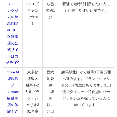
レーニ
3-10 ダ
ら徒
駅近で短時間利用したい人に
ングジ
イヤコ
歩約1
も比較しやすい店舗です。
ム∞ 練
ーポB10
分
馬店
1
⇒ DEE
D 練馬
店の公
式サイ
トはコ
チラ!!
more fit
東京都
西武
練馬駅北口から練馬1丁目方面
練馬店
練馬区
池袋
へ進みます。グラン・シャリ
練馬1-2
線
オの301号室にあります。北口
⇒ more
3-6 グラ
「練
側でダイエット特化型のパー
fit 練馬
ン・シ
馬
ソナルジムを探している人に
店の体
ャリオ3
駅」
向いています。
験予約
01号室
北口