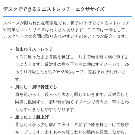
デスクでできるミニストレッチ・エクササイズ
スペースが限られた在宅環境でも、椅子のそばでできるストレッチ
や簡単なエクササイズはたくさんあります。ここでは一例として、
デスクワークの合間に取り入れやすいものをいくつか紹介します。
首まわりストレッチ
イスに座ったまま背筋を伸ばし、片手で頭を軽く横に倒すよ
うに支えます。反対側の肩を下方向に伸ばすイメージで、ゆ
っくり呼吸しながら20〜30秒キープ。左右それぞれ行いま
す。
肩回し・肩甲骨ほぐし
肩を前から上、後ろへと大きく回していきます。反対回しも
同様に数回ずつ。肩甲骨が動くイメージで行うと、背中まわ
りもすっきりしやすくなります。
座ったまま腿上げ
背もたれから少し離れて座り、片足ずつ膝を持ち上げて数秒
キープします。太ももやお腹まわりの筋肉を意識しながら、