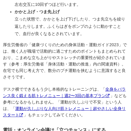
左右交互に10回ずつほど行います。
かかと上げ・つま先上げ
立った状態で、かかとを上げ下げしたり、つま先立ちを繰り
返したりします。ふくらはぎをポンプのように動かすこと
で、血行が良くなるとされています。
厚生労働省の「健康づくりのための身体活動・運動ガイド2023」で
は、働く人が職場で活動的に過ごすためのポイントもまとめられて
おり、こまめな立ち上がりやストレッチの重要性が紹介されていま
す（参考：厚生労働省「身体活動・運動の推進」内の関連資料）。
在宅でも同じ考え方で、数分のプチ運動を挟むように意識すると良
さそうです。
デスク横でできるもう少し本格的なトレーニングは、「
全身をバラ
ンス良く鍛える筋トレメニュー｜週2〜3回の基本プラン
」なども
参考になるかもしれません。「運動が久しぶりで不安」という人
は、「
運動が久しぶりな人向け筋トレメニュー｜超やさしい全身リ
スタート
」もチェックしてみてください。
電話・オンライン会議は「立つチャンス」にする