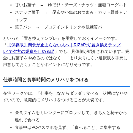
甘いお菓子 → ゆで卵・チーズ・ナッツ・無糖ヨーグルト
スナック菓子 → 昆布や小魚のおつまみ・カット野菜＋デ
ィップ
菓子パン → プロテインドリンクや低糖質バー
といった「置き換えテンプレ」を用意しておくイメージです。
「
【保存版】間食が止まらない人へ｜RIZAP式“置き換えテンプ
レ”で夕方の爆食を止める
」でも、具体例が紹介されています。完
全にお菓子をやめるのではなく、「より太りにくい選択肢を手元に
用意しておく」ことがポイントになりそうです。
仕事時間と食事時間のメリハリをつける
在宅ワークでは、「仕事をしながらダラダラ食べる」状態になりや
すいので、意識的にメリハリをつけることが大切です。
昼食タイムをカレンダーにブロックして、きちんと椅子から
離れて食べる
食事中はPCやスマホを見ず、「食べること」に集中する