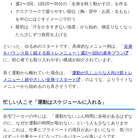
週2〜3回、1回20〜30分の「全身を軽く動かす日」を作る
デスクワークで凝りやすい部位（胸・背中・お尻・太もも）
を中心にほぐすイメージで行う
最初は「汗をかきすぎない強度」から始め、物足りなくなっ
たら少しずつ負荷を上げる
といった、ゆるめのスタートです。具体的なメニュー例は、「
全身
をバランス良く鍛える筋トレメニュー｜週2〜3回の基本プラン
」
に、初心者でも取り入れやすい構成が紹介されています。
長く運動から離れていた場合は、「
運動が久しぶりな人向け筋トレ
メニュー｜超やさしい全身リスタート
」のような、よりライトな
メニューから始めるのも良さそうです。
忙しい人こそ「運動はスケジュールに入れる」
在宅ワーカーの中には、「通勤がないぶん時間に余裕があるはずな
のに、なぜか運動の時間が取れない」という人も少なくありませ
ん。これは、仕事とプライベートの境目があいまいになり、気づけ
ばずっと仕事モードになっているパターンが多いようです。