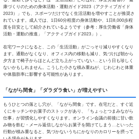
康づくりのための身体活動・運動ガイド2023（アクティブガイド
2023）」でも、スポーツだけでなく生活活動を増やすことが推奨さ
れています。成人では、1日60分程度の身体活動や、1日8,000歩程
度を目安として紹介されているようです（参考：厚生労働省「身体
活動・運動の推進」「アクティブガイド2023」）。
在宅ワークになると、この「生活活動」がごっそり減りやすくなり
ます。通勤がなくなり、オフィス内の移動も減り、気づけば朝から
夕方まで椅子からほとんど立ち上がっていない…という日も珍しく
ないかもしれません。こうした小さな積み重ねが、じわじわと体重
や体脂肪率に影響する可能性があります。
「ながら間食」「ダラダラ食い」が増えやすい
もうひとつの落とし穴が、「ながら間食」です。在宅だと、すぐ近
くにキッチンやお菓子のストックがあり、「ちょっとつまみながら
仕事」が習慣化しやすくなります。オンライン会議の前後に甘い飲
み物を飲む・メール返信しながらお菓子を開けてしまう…といった
行動が積み重なると、気づかないうちにかなりのカロリーを摂って
いる場合があります。