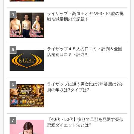
ライザップ・高血圧オヤジ53～54歳の挑
戦※減量期の全記録！
ライザップ４５人の口コミ・評判＆全国
店舗別口コミ・評判!!
ライザップに通う男女比は?年齢層は?会
員の年収は?タイプは?
【40代・50代】痩せて旦那を見返す疑似
恋愛ダイエット法とは?