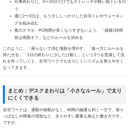
仕事終わりに、5〜10分だけでもストレッチや軽い筋トレを行
う
週に2〜3日は、もう少ししっかりした自宅トレやウォーキン
グを組み込む
夜のスマホ・PC時間が長くなりすぎないよう、「就寝1時間
前は画面オフ」などのルールを決める
このように、「座らないで済む場面を増やす」「食べ方にルールを
持たせる」「1日の終わりに少しだけ動く」という3つを意識して流
れを作っていくと、在宅ワークでも太りにくいリズムを整えやすく
なってきます。
まとめ：デスクまわりは「小さなルール」で太り
にくくできる
在宅ワークは、通勤や移動がなく、時間の融通も利く一方で、座り
っぱなしや間食の増加など、太りやすい要素も抱えた働き方です。
ですが、