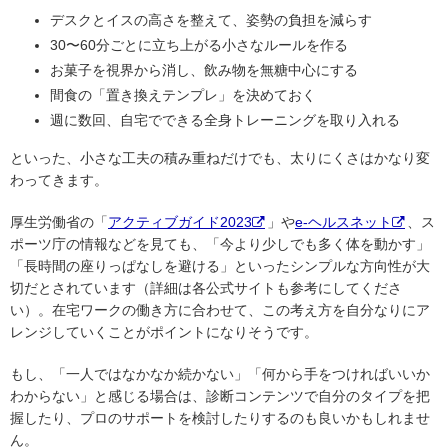
デスクとイスの高さを整えて、姿勢の負担を減らす
30〜60分ごとに立ち上がる小さなルールを作る
お菓子を視界から消し、飲み物を無糖中心にする
間食の「置き換えテンプレ」を決めておく
週に数回、自宅でできる全身トレーニングを取り入れる
といった、小さな工夫の積み重ねだけでも、太りにくさはかなり変
わってきます。
厚生労働省の「
アクティブガイド2023
」や
e-ヘルスネット
、ス
ポーツ庁の情報などを見ても、「今より少しでも多く体を動かす」
「長時間の座りっぱなしを避ける」といったシンプルな方向性が大
切だとされています（詳細は各公式サイトも参考にしてくださ
い）。在宅ワークの働き方に合わせて、この考え方を自分なりにア
レンジしていくことがポイントになりそうです。
もし、「一人ではなかなか続かない」「何から手をつければいいか
わからない」と感じる場合は、診断コンテンツで自分のタイプを把
握したり、プロのサポートを検討したりするのも良いかもしれませ
ん。