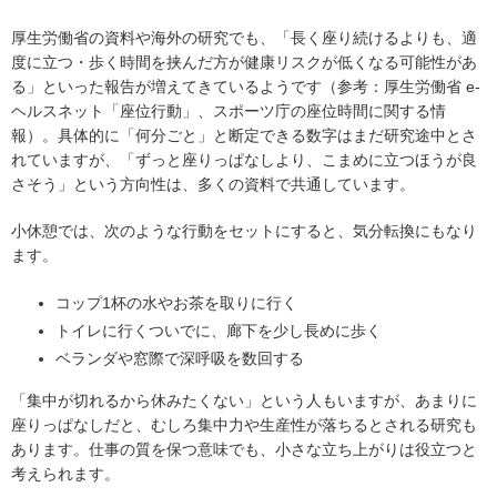
厚生労働省の資料や海外の研究でも、「長く座り続けるよりも、適
度に立つ・歩く時間を挟んだ方が健康リスクが低くなる可能性があ
る」といった報告が増えてきているようです（参考：厚生労働省 e-
ヘルスネット「座位行動」、スポーツ庁の座位時間に関する情
報）。具体的に「何分ごと」と断定できる数字はまだ研究途中とさ
れていますが、「ずっと座りっぱなしより、こまめに立つほうが良
さそう」という方向性は、多くの資料で共通しています。
小休憩では、次のような行動をセットにすると、気分転換にもなり
ます。
コップ1杯の水やお茶を取りに行く
トイレに行くついでに、廊下を少し長めに歩く
ベランダや窓際で深呼吸を数回する
「集中が切れるから休みたくない」という人もいますが、あまりに
座りっぱなしだと、むしろ集中力や生産性が落ちるとされる研究も
あります。仕事の質を保つ意味でも、小さな立ち上がりは役立つと
考えられます。