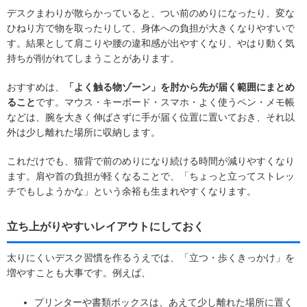
デスクまわりが散らかっていると、つい前のめりになったり、変な
ひねり方で物を取ったりして、身体への負担が大きくなりやすいで
す。結果として肩こりや腰の違和感が出やすくなり、やはり動く気
持ちが削がれてしまうことがあります。
おすすめは、
「よく触る物ゾーン」を肘から先が届く範囲にまとめ
ること
です。マウス・キーボード・スマホ・よく使うペン・メモ帳
などは、腕を大きく伸ばさずに手が届く位置に置いておき、それ以
外は少し離れた場所に収納します。
これだけでも、猫背で前のめりになり続ける時間が減りやすくなり
ます。肩や首の負担が軽くなることで、「ちょっと立ってストレッ
チでもしようかな」という余裕も生まれやすくなります。
立ち上がりやすいレイアウトにしておく
太りにくいデスク習慣を作るうえでは、「立つ・歩くきっかけ」を
増やすことも大事です。例えば、
プリンターや書類ボックスは、あえて少し離れた場所に置く