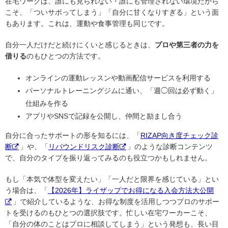
在宅ワークは、誰にも見られない・誰にも管理されない環境だから
こそ、「ついサボってしまう」「自分に甘くなりすぎる」という面
もあります。これは、運動や食事管理も同じです。
自分一人だけだと続けにくいと感じるときは、
プロや第三者の力を
借りる
のもひとつの方法です。
オンラインの運動レッスンや動画配信サービスを利用する
パーソナルトレーニングジムに通い、「週◯回は必ず動く」
仕組みを作る
アプリやSNSで記録を公開し、仲間と励まし合う
自分に合ったサポートの形を知るには、「
RIZAP向き度チェック診
断
」や、「
リバウンドリスク診断
」のような診断コンテンツ
で、自分のタイプを振り返ってみるのも役立つかもしれません。
もし「本気で体型を変えたい」「一人だと限界を感じている」とい
う場合は、「
【2026年】ライザップでお得になる入会方法大公開
」で紹介しているような、お得な制度を活用しつつプロのサポー
トを受けるのもひとつの選択肢です。忙しい在宅ワーカーこそ、
「自分の体のことはプロに相談してしまう」という発想も、長い目