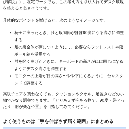
び解説」）。在宅ワークでも、この考え方を取り入れてデスク環境
を整えると良さそうです。
具体的なポイントを挙げると、次のようなイメージです。
椅子に座ったとき、膝と股関節がほぼ90度になる高さに調整
する
足の裏全体が床につくようにし、必要ならフットレストや段
ボール箱を活用する
肘を軽く曲げたときに、キーボードの高さがほぼ同じになる
ようにデスク高さを調整する
モニターの上端が目の高さ〜やや下にくるように、台やスタ
ンドで調整する
高級チェアを買わなくても、クッションやタオル、足置きなどの小
物でかなり調整できます。「とりあえず今ある物で、90度・足べっ
たり・肘が楽な位置」を目指してみてください。
よく使うものは「手を伸ばさず届く範囲」にまとめる