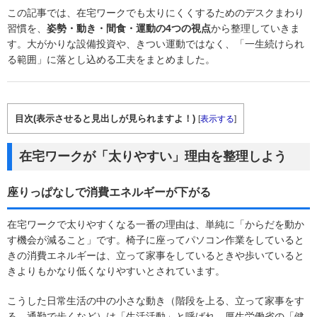
この記事では、在宅ワークでも太りにくくするためのデスクまわり
習慣を、
姿勢・動き・間食・運動の4つの視点
から整理していきま
す。大がかりな設備投資や、きつい運動ではなく、「一生続けられ
る範囲」に落とし込める工夫をまとめました。
目次(表示させると見出しが見られますよ！)
[
表示する
]
在宅ワークが「太りやすい」理由を整理しよう
座りっぱなしで消費エネルギーが下がる
在宅ワークで太りやすくなる一番の理由は、単純に「からだを動か
す機会が減ること」です。椅子に座ってパソコン作業をしていると
きの消費エネルギーは、立って家事をしているときや歩いていると
きよりもかなり低くなりやすいとされています。
こうした日常生活の中の小さな動き（階段を上る、立って家事をす
る、通勤で歩くなど）は「生活活動」と呼ばれ、厚生労働省の「健