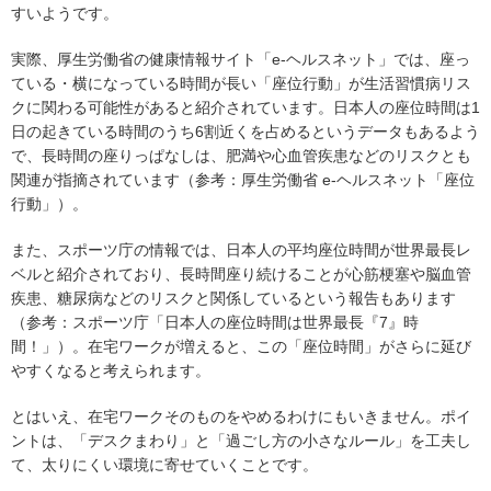
すいようです。
実際、厚生労働省の健康情報サイト「e-ヘルスネット」では、座っ
ている・横になっている時間が長い「座位行動」が生活習慣病リス
クに関わる可能性があると紹介されています。日本人の座位時間は1
日の起きている時間のうち6割近くを占めるというデータもあるよう
で、長時間の座りっぱなしは、肥満や心血管疾患などのリスクとも
関連が指摘されています（参考：厚生労働省 e-ヘルスネット「座位
行動」）。
また、スポーツ庁の情報では、日本人の平均座位時間が世界最長レ
ベルと紹介されており、長時間座り続けることが心筋梗塞や脳血管
疾患、糖尿病などのリスクと関係しているという報告もあります
（参考：スポーツ庁「日本人の座位時間は世界最長『7』時
間！」）。在宅ワークが増えると、この「座位時間」がさらに延び
やすくなると考えられます。
とはいえ、在宅ワークそのものをやめるわけにもいきません。ポイ
ントは、「デスクまわり」と「過ごし方の小さなルール」を工夫し
て、太りにくい環境に寄せていくことです。