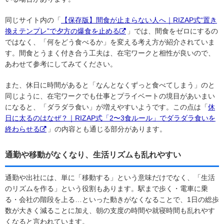
同じサイト内の「
【保存版】間食が止まらない人へ｜RIZAP式“置き
換えテンプレ”で夕方の爆食を止める
」では、間食をゼロにするの
ではなく、「何をどう食べるか」を変える考え方が紹介されていま
す。間食とうまく付き合う工夫は、在宅ワークと相性が良いので、
あわせて参考にしてみてください。
また、休日に時間があると「なんとなくずっと食べてしまう」のと
同じように、在宅ワークでも仕事とプライベートの境目があいまい
になると、「ダラダラ食い」が増えやすいようです。この点は「
休
日に太るのはなぜ？｜RIZAP式「2〜3食ルール」でダラダラ食いを
終わらせる
」の内容とも通じる部分があります。
通勤や移動がなくなり、生活リズムも乱れやすい
通勤や出社には、単に「移動する」という意味だけでなく、「生活
のリズムを作る」という役割もあります。駅まで歩く・電車に乗
る・会社の階段を上る…といった動きがなくなることで、1日の総歩
数が大きく減ることに加え、朝の支度の時間や就寝時間も乱れやす
くなると言われています。