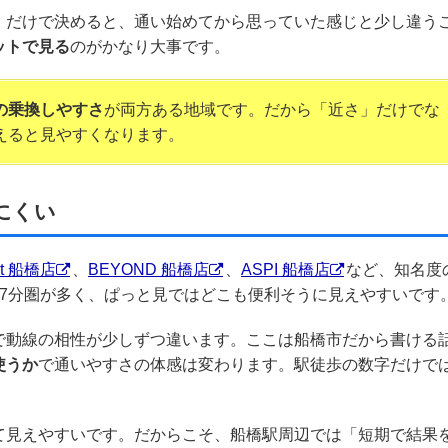
」だけで決めると、通い始めてから思っていた感じと少し違う
ットで見る
のがかなり大事です。
の乗換しやすさ
が両方ある地域です。だから「近さ」だけでな
えると見やすくなります。
にくい
ut 船橋店
、
BEYOND 船橋店
、
ASPI 船橋店
など、知名度
〜7分圏が多く、ぱっと見ではどこも便利そうに見えやすいです
で動線の相性が少しずつ違います。ここは船橋市だから書ける
使うか
で通いやすさの体感は変わります。駅徒歩の数字だけで
て見えやすいです。だからこそ、船橋駅周辺では「短期で結果