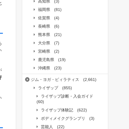
高知県
(3)
比
福岡県
(81)
佐賀県
(4)
長崎県
(6)
熊本県
(21)
大分県
(7)
あ
い
宮崎県
(2)
鹿児島県
(19)
沖縄県
(23)
が
寄
ジム・ヨガ・ピィラティス
(2,661)
ライザップ
(855)
ライザップ診断・入会ガイド
い
(60)
ライザップ体験記
(622)
ボディメイクグランプリ
(3)
芸能人
(22)