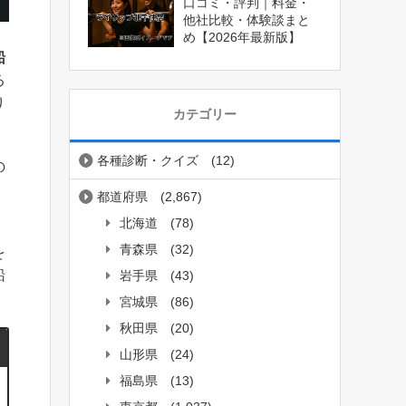
口コミ・評判｜料金・
他社比較・体験談まと
め【2026年最新版】
船
る
り
カテゴリー
各種診断・クイズ
(12)
の
都道府県
(2,867)
。
北海道
(78)
青森県
(32)
を
船
岩手県
(43)
。
宮城県
(86)
秋田県
(20)
山形県
(24)
福島県
(13)