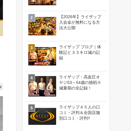
【2026年】ライザップ
入会金が無料になる方
法大公開
ライザップ ブログ｜体
験記と３３キロ減の記
録
ライザップ・高血圧オ
ヤジ53～54歳の挑戦※
s
減量期の全記録！
ライザップ４５人の口
コミ・評判＆全国店舗
別口コミ・評判!!