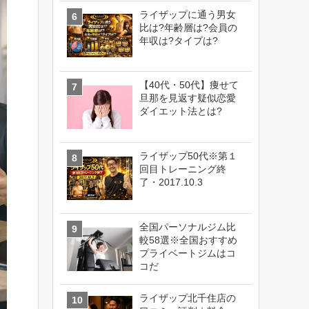
ライザップに通う男女
比は?年齢層は?会員の
年収は?タイプは?
【40代・50代】痩せて
旦那を見返す疑似恋愛
ダイエット法とは?
ライザップ50代※第１
回目トレーニング終
了・2017.10.3
全国パーソナルジム比
較58選※全国おすすめ
プライベートジムはコ
コだ
ライザップ北千住店の