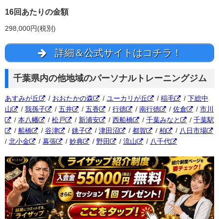
16回あたりの金額
298,000円(税別)
詳細＆公式サイトはコチラ！
千葉県内の他地域のパーソナルトレーニングジム
あすみが丘
/
おおたかの森
/
ユーカリが丘
/
稲毛
/
下総中
山
/
我孫子
/
五井
/
五香
/
行徳
/
南行徳
/
佐倉
/
市川
/
本八幡
/
松戸
/
新浦安
/
西船橋
/
千葉みなと
/
千葉駅
/
船橋
/
谷津
/
銚子
/
津田沼
/
都賀
/
柏
/
八日市場
/
北小金
/
幕張
/
妙典
/
野田
/
流山
/
八千代