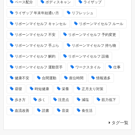
ペース配分
ボディスキャン
ライザップ
ライザップ 年末年始通い方
リフレッシュ
リボーンマイセルフ キャンセル
リボーンマイセルフ ルール
リボーンマイセルフ 不安
リボーンマイセルフ 予約変更
リボーンマイセルフ 手ぶら
リボーンマイセルフ 持ち物
リボーンマイセルフ 解約
リボーンマイセルフ 設備
リボーンマイセルフ 運動苦手
ワークスタイル
仕事
健康不安
合間運動
座位時間
情報過多
昼寝
時短健康
栄養
正月太り対策
歩き方
歩く
注意点
減塩
筋力低下
血流改善
読書
音楽
食生活
タグ一覧