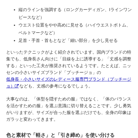
縦のラインを強調する（ロングカーディガン、Iラインワン
ピースなど）
ウエスト位置をやや高めに見せる（ハイウエストボトム、
ベルトマークなど）
足首・手首・首もとなど「細い部分」を少し見せる
といったテクニックがよく紹介されています。国内ブランドの特
集でも、低身長さん向けに「目線を上に誘導する」「丈感を調整
する」といった工夫が推奨されているようです。たとえば、ニッ
センの小さいサイズブランド「プッチージョ」の
低身長・小さいサイズのレディース服専門ブランド（プッチージ
ョ）
なども、丈感の参考になるでしょう。
大事なのは、「体型を隠すための服」ではなく、「体のバランス
を活かすための服」を選ぶ意識に切り替えることです。少し勇気
がいりますが、サイズが合った服を選ぶだけでも、全身の印象は
ガラッと変わってきます。
色と素材で「軽さ」と「引き締め」を使い分ける