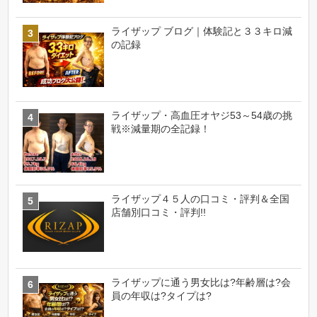
ライザップ ブログ｜体験記と３３キロ減
の記録
ライザップ・高血圧オヤジ53～54歳の挑
戦※減量期の全記録！
ライザップ４５人の口コミ・評判＆全国
店舗別口コミ・評判!!
ライザップに通う男女比は?年齢層は?会
員の年収は?タイプは?