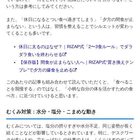
いう方は参考にしてみてください。
また、「休日になるとつい食べ過ぎてしまう」「夕方の間食が止
まらない」という人は、習慣を整えることでシルエットが変わっ
てくることも多いです。
休日に太るのはなぜ？｜RIZAP式「2〜3食ルール」でダラ
ダラ食いを終わらせる
【保存版】間食が止まらない人へ｜RIZAP式“置き換えテン
プレ”で夕方の爆食を止める
このあたりの記事も組み合わせて読んでいただくと、「食べるこ
とを我慢する」のではなく、「小柄な自分の体を活かすための食
べ方」に近づけていけると思います。
むくみ対策：水分・塩分・こまめな動き
むくみについては、塩分の摂りすぎや水分不足、同じ姿勢が長く
続くことなどが影響しているとされています。特に、デスクワー
クが多い人や、立ちっぱなしの仕事の人は、ふくらはぎのポンプ