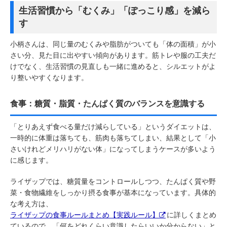
生活習慣から「むくみ」「ぽっこり感」を減ら
す
小柄さんは、同じ量のむくみや脂肪がついても「体の面積」が小
さい分、見た目に出やすい傾向があります。筋トレや服の工夫だ
けでなく、生活習慣の見直しも一緒に進めると、シルエットがよ
り整いやすくなります。
食事：糖質・脂質・たんぱく質のバランスを意識する
「とりあえず食べる量だけ減らしている」というダイエットは、
一時的に体重は落ちても、筋肉も落ちてしまい、結果として「小
さいけれどメリハリがない体」になってしまうケースが多いよう
に感じます。
ライザップでは、糖質量をコントロールしつつ、たんぱく質や野
菜・食物繊維をしっかり摂る食事が基本になっています。具体的
な考え方は、
ライザップの食事ルールまとめ【実践ルール】
に詳しくまとめ
ているので、「何をどれくらい意識したらいいか分からない」と