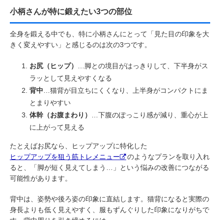
小柄さんが特に鍛えたい3つの部位
全身を鍛える中でも、特に小柄さんにとって「見た目の印象を大
きく変えやすい」と感じるのは次の3つです。
お尻（ヒップ）
…脚との境目がはっきりして、下半身がス
ラッとして見えやすくなる
背中
…猫背が目立ちにくくなり、上半身がコンパクトにま
とまりやすい
体幹（お腹まわり）
…下腹のぽっこり感が減り、重心が上
に上がって見える
たとえばお尻なら、ヒップアップに特化した
ヒップアップを狙う筋トレメニュー
のようなプランを取り入れ
ると、「脚が短く見えてしまう…」という悩みの改善につながる
可能性があります。
背中は、姿勢や後ろ姿の印象に直結します。猫背になると実際の
身長よりも低く見えやすく、服もずんぐりした印象になりがちで