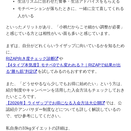
生活リズムに合わせた食事・生活アドバイスをもらえる
モチベーションが落ちたときに、一緒に立て直してくれる
人がいる
といったメリットがあり、「小柄だからこそ細かい調整が必要」
と感じている方とは相性がいい面も多いと感じています。
まずは、自分がどれくらいライザップに向いているかを知るため
に、
RIZAP向き度チェック診断
や
【4タイプ本気度】モチベ0でも変われる？｜RIZAPで結果が出
る“勝ち筋”判定
を試してみるのもおすすめです。
また、「どうせやるなら少しでもお得に始めたい」という方は、
紹介制度やキャンペーンを活用した入会方法もチェックしておき
たいところです。
【2026年】ライザップでお得になる入会方法大公開
では、公
認紹介アンバサダー制度などについても詳しく解説しているの
で、ぜひ参考にしてください。
私自身の33kgダイエットの詳細は、