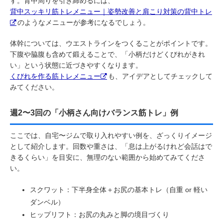
す。背中周りを引き締めるには、
背中スッキリ筋トレメニュー｜姿勢改善と肩こり対策の背中トレ
のようなメニューが参考になるでしょう。
体幹については、ウエストラインをつくることがポイントです。
下腹や脇腹も含めて鍛えることで、「小柄だけどくびれがきれ
い」という状態に近づきやすくなります。
くびれを作る筋トレメニュー
も、アイデアとしてチェックして
みてください。
週2〜3回の「小柄さん向けバランス筋トレ」例
ここでは、自宅〜ジムで取り入れやすい例を、ざっくりイメージ
として紹介します。回数や重さは、「息は上がるけれど会話はで
きるくらい」を目安に、無理のない範囲から始めてみてくださ
い。
スクワット：下半身全体＋お尻の基本トレ（自重 or 軽い
ダンベル）
ヒップリフト：お尻の丸みと脚の境目づくり