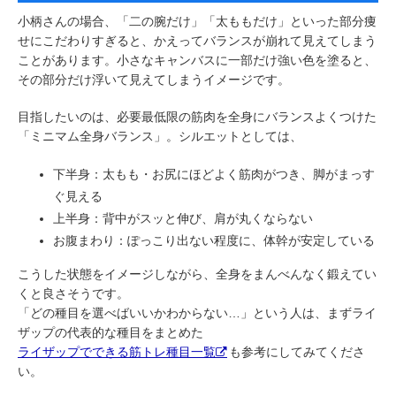
小柄さんの場合、「二の腕だけ」「太ももだけ」といった部分痩
せにこだわりすぎると、かえってバランスが崩れて見えてしまう
ことがあります。小さなキャンバスに一部だけ強い色を塗ると、
その部分だけ浮いて見えてしまうイメージです。
目指したいのは、必要最低限の筋肉を全身にバランスよくつけた
「ミニマム全身バランス」。シルエットとしては、
下半身：太もも・お尻にほどよく筋肉がつき、脚がまっす
ぐ見える
上半身：背中がスッと伸び、肩が丸くならない
お腹まわり：ぽっこり出ない程度に、体幹が安定している
こうした状態をイメージしながら、全身をまんべんなく鍛えてい
くと良さそうです。
「どの種目を選べばいいかわからない…」という人は、まずライ
ザップの代表的な種目をまとめた
ライザップでできる筋トレ種目一覧
も参考にしてみてくださ
い。