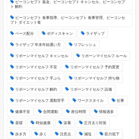
ビーコンセプト 返金、ビーコンセプト キャンセル、ビーコンセプ
ト 解約
ビーコンセプト 食事指導、ビーコンセプト 食事管理、ビーコンセ
プト ダイエット食
ペース配分
ボディスキャン
ライザップ
ライザップ 年末年始通い方
リフレッシュ
リボーンマイセルフ キャンセル
リボーンマイセルフ ルール
リボーンマイセルフ 不安
リボーンマイセルフ 予約変更
リボーンマイセルフ 手ぶら
リボーンマイセルフ 持ち物
リボーンマイセルフ 解約
リボーンマイセルフ 設備
リボーンマイセルフ 運動苦手
ワークスタイル
仕事
健康不安
合間運動
座位時間
情報過多
昼寝
時短健康
栄養
正月太り対策
歩き方
歩く
注意点
減塩
筋力低下