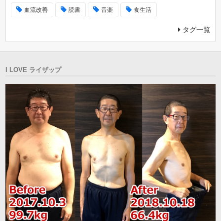
血流改善
読書
音楽
食生活
タグ一覧
I LOVE ライザップ