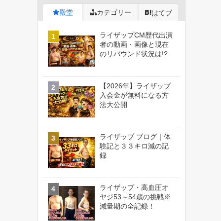
殿堂
カテゴリー
はてブ
ライザップCM歴代出演
者の動画・画像と現在
のリバウンド状況は!?
【2026年】ライザップ
入会金が無料になる方
法大公開
ライザップ ブログ｜体
験記と３３キロ減の記
録
ライザップ・高血圧オ
ヤジ53～54歳の挑戦※
減量期の全記録！