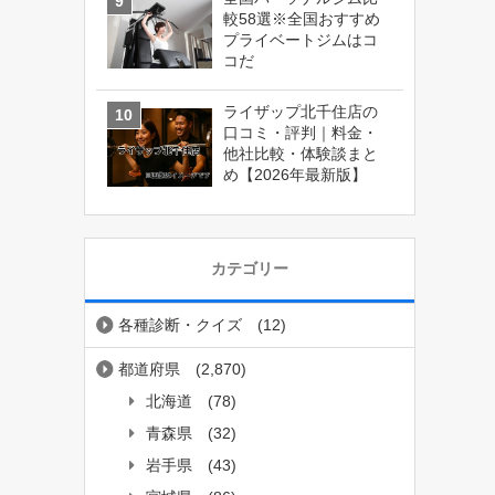
較58選※全国おすすめ
プライベートジムはコ
コだ
ライザップ北千住店の
口コミ・評判｜料金・
他社比較・体験談まと
め【2026年最新版】
カテゴリー
各種診断・クイズ
(12)
都道府県
(2,870)
北海道
(78)
青森県
(32)
岩手県
(43)