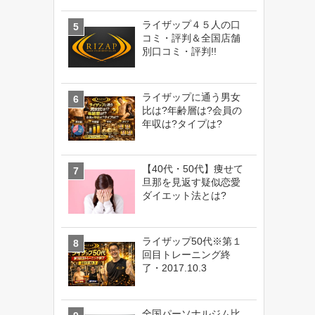
ライザップ４５人の口
コミ・評判＆全国店舗
別口コミ・評判!!
ライザップに通う男女
比は?年齢層は?会員の
年収は?タイプは?
【40代・50代】痩せて
旦那を見返す疑似恋愛
ダイエット法とは?
ライザップ50代※第１
回目トレーニング終
了・2017.10.3
全国パーソナルジム比