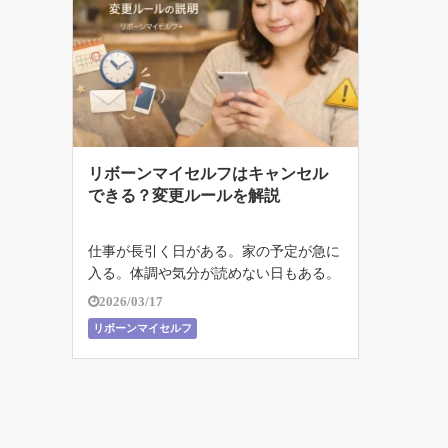
リボーンマイセルフはキャンセル
できる？変更ルールを解説
仕事が長引く日がある。家の予定が急に
入る。体調や気分が読めない日もある。
ジムに通おうと思ったとき、こうした現
2026/03/17
実はかなり大きいですよね。 私自身、
リボーンマイセルフ
ライザップに通った経験があるからこそ
思うのですが、続けられるかどうかは気
合だ […]