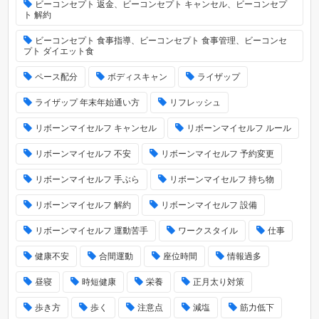
ビーコンセプト 返金、ビーコンセプト キャンセル、ビーコンセプ
ト 解約
ビーコンセプト 食事指導、ビーコンセプト 食事管理、ビーコンセ
プト ダイエット食
ペース配分
ボディスキャン
ライザップ
ライザップ 年末年始通い方
リフレッシュ
リボーンマイセルフ キャンセル
リボーンマイセルフ ルール
リボーンマイセルフ 不安
リボーンマイセルフ 予約変更
リボーンマイセルフ 手ぶら
リボーンマイセルフ 持ち物
リボーンマイセルフ 解約
リボーンマイセルフ 設備
リボーンマイセルフ 運動苦手
ワークスタイル
仕事
健康不安
合間運動
座位時間
情報過多
昼寝
時短健康
栄養
正月太り対策
歩き方
歩く
注意点
減塩
筋力低下