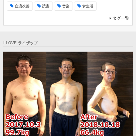
血流改善
読書
音楽
食生活
タグ一覧
I LOVE ライザップ