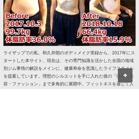
ライザップでの私、和久井朗のボディメイク実録から、2017年にス
タートした本サイト。現在は、その専門知識を活かした全国の地域
別ジム事情の解説をメインに、健康寿命を意識したライフスタイル
を提案しています。理想のシルエットを手に入れた後の「脱毛・美
容・ファッション」まで多角的に展開中。フィットネスを通じて人
生を謳歌したい方へ、実録に基づいたリアルで役立つ情報をお届け
します。地域・目的・予算に合わせたジム選びから、自分を磨き続
けるための美容情報までこれ一冊で解決します。
© 2026 I LOVE RIZAP