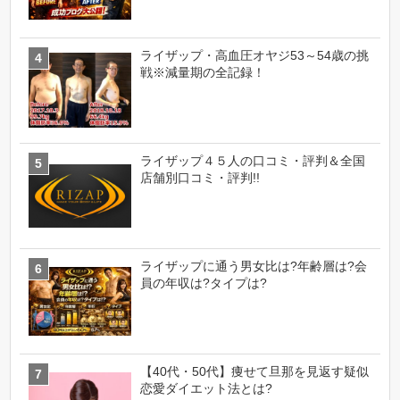
ライザップ・高血圧オヤジ53～54歳の挑
戦※減量期の全記録！
ライザップ４５人の口コミ・評判＆全国
店舗別口コミ・評判!!
ライザップに通う男女比は?年齢層は?会
員の年収は?タイプは?
【40代・50代】痩せて旦那を見返す疑似
恋愛ダイエット法とは?