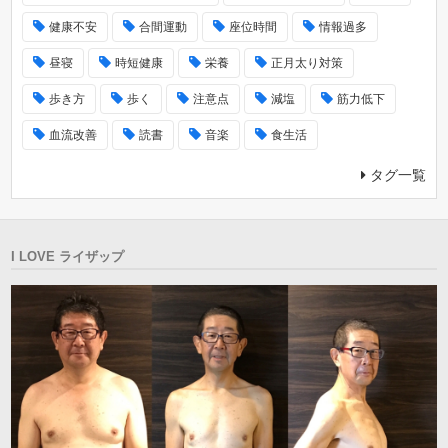
健康不安
合間運動
座位時間
情報過多
昼寝
時短健康
栄養
正月太り対策
歩き方
歩く
注意点
減塩
筋力低下
血流改善
読書
音楽
食生活
タグ一覧
I LOVE ライザップ