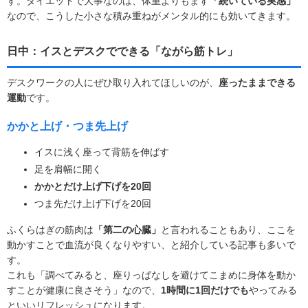
す。ダイエットで大事なのは、体重よりもまず
「続いている実感」
なので、こうした小さな積み重ねがメンタル的にも効いてきます。
日中：イスとデスクでできる「ながら筋トレ」
デスクワークの人にぜひ取り入れてほしいのが、
座ったままできる
運動
です。
かかと上げ・つま先上げ
イスに浅く座って背筋を伸ばす
足を肩幅に開く
かかとだけ上げ下げを20回
つま先だけ上げ下げを20回
ふくらはぎの筋肉は
「第二の心臓」
と言われることもあり、ここを
動かすことで血流が良くなりやすい、と紹介している記事も多いで
す。
これも「調べてみると、座りっぱなしを避けてこまめに身体を動か
すことが健康に良さそう」なので、
1時間に1回だけでも
やってみる
といいリフレッシュになります。