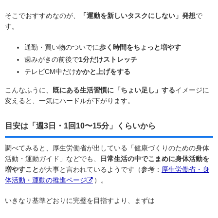
そこでおすすめなのが、
「運動を新しいタスクにしない」発想
で
す。
通勤・買い物のついでに
歩く時間をちょっと増やす
歯みがきの前後で
1分だけストレッチ
テレビCM中だけ
かかと上げをする
こんなふうに、
既にある生活習慣に「ちょい足し」する
イメージに
変えると、一気にハードルが下がります。
目安は「週3日・1回10〜15分」くらいから
調べてみると、厚生労働省が出している「健康づくりのための身体
活動・運動ガイド」などでも、
日常生活の中でこまめに身体活動を
増やすこと
が大事と言われているようです（参考：
厚生労働省・身
体活動・運動の推進ページ
）。
いきなり基準どおりに完璧を目指すより、まずは