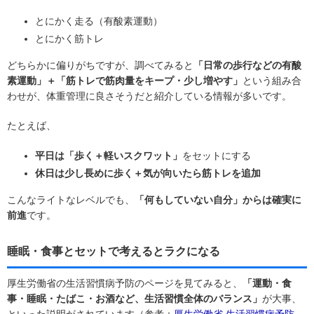
とにかく走る（有酸素運動）
とにかく筋トレ
どちらかに偏りがちですが、調べてみると
「日常の歩行などの有酸
素運動」＋「筋トレで筋肉量をキープ・少し増やす」
という組み合
わせが、体重管理に良さそうだと紹介している情報が多いです。
たとえば、
平日は「歩く＋軽いスクワット」
をセットにする
休日は少し長めに歩く＋気が向いたら筋トレを追加
こんなライトなレベルでも、
「何もしていない自分」からは確実に
前進
です。
睡眠・食事とセットで考えるとラクになる
厚生労働省の生活習慣病予防のページを見てみると、
「運動・食
事・睡眠・たばこ・お酒など、生活習慣全体のバランス」
が大事、
といった説明がされています（参考：
厚生労働省 生活習慣病予防