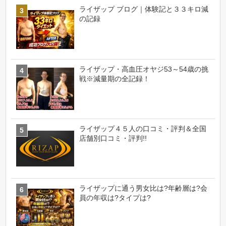
ライザップ ブログ｜体験記と３３キロ減
の記録
ライザップ・高血圧オヤジ53～54歳の挑
戦※減量期の全記録！
ライザップ４５人の口コミ・評判＆全国
店舗別口コミ・評判!!
ライザップに通う男女比は?年齢層は?会
員の年収は?タイプは?