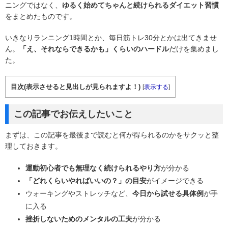
ニングではなく、
ゆるく始めてちゃんと続けられるダイエット習慣
をまとめたものです。
いきなりランニング1時間とか、毎日筋トレ30分とかは出てきませ
ん。
「え、それならできるかも」くらいのハードル
だけを集めまし
た。
目次(表示させると見出しが見られますよ！)
[
表示する
]
この記事でお伝えしたいこと
まずは、この記事を最後まで読むと何が得られるのかをサクッと整
理しておきます。
運動初心者でも無理なく続けられるやり方
が分かる
「どれくらいやればいいの？」の目安
がイメージできる
ウォーキングやストレッチなど、
今日から試せる具体例
が手
に入る
挫折しないためのメンタルの工夫
が分かる