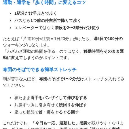
通勤・通学を「歩く時間」に変えるコツ
1駅分だけ早歩きで歩く
バスなら
1つ前の停留所で降りて歩く
エレベーターではなく
階段を2〜3階分だけ使う
たとえば「片道10分×往復＝1日20分」歩けたら、
週5日で100分の
ウォーキング
になります。
「わざわざ運動の時間を作る」のではなく、
移動時間をそのまま運
動に変えてしまう
のがポイントです。
布団のそばでできる簡単ストレッチ
朝が苦手な人ほど、
布団のそばで1〜2分だけ
ストレッチを入れてみ
てください。
寝たまま
両手をバンザイして伸びをする
片膝ずつ胸に引き寄せて
腰回りを伸ばす
座った状態で
首・肩をぐるぐる回す
これだけでも、
「今日も一応、運動した」感覚
が残りやすくなりま