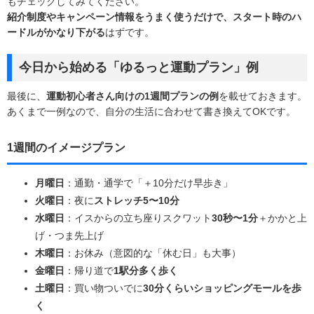
もチェックしてみてください。
紹介制度やキャンペーン情報をうまく使うだけで、スタート時のハ
ードルがかなり下がる
はずです。
今日から始める「ゆるっと運動プラン」例
最後に、
運動初心者さん向けの1週間プランの例
を載せておきます。
あくまで一例なので、自分の生活に合わせて書き換えてOKです。
1週間のイメージプラン
月曜日
：通勤・通学で「＋10分だけ早歩き」
火曜日
：夜に
ストレッチ5〜10分
水曜日
：イスからの立ち座りスクワット
30秒〜1分
＋かかと上
げ・つま先上げ
木曜日
：お休み（意図的な「休む日」も大事）
金曜日
：帰り道で
1駅分多く歩く
土曜日
：買い物ついでに
30分くらいショッピングモールを歩
く