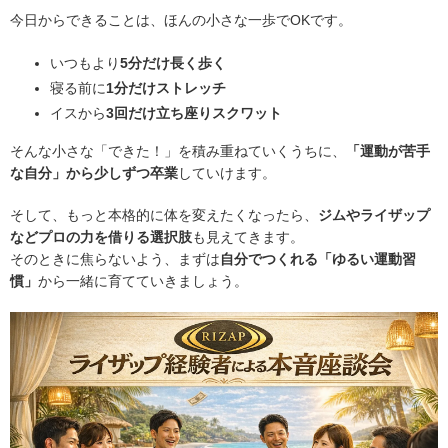
今日からできることは、ほんの小さな一歩でOKです。
いつもより
5分だけ長く歩く
寝る前に
1分だけストレッチ
イスから
3回だけ立ち座りスクワット
そんな小さな「できた！」を積み重ねていくうちに、
「運動が苦手
な自分」から少しずつ卒業
していけます。
そして、もっと本格的に体を変えたくなったら、
ジムやライザップ
などプロの力を借りる選択肢
も見えてきます。
そのときに焦らないよう、まずは
自分でつくれる「ゆるい運動習
慣」
から一緒に育てていきましょう。