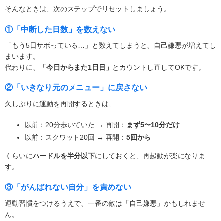
そんなときは、次のステップでリセットしましょう。
①「中断した日数」を数えない
「もう5日サボっている…」と数えてしまうと、自己嫌悪が増えてし
まいます。
代わりに、
「今日からまた1日目」
とカウントし直してOKです。
②「いきなり元のメニュー」に戻さない
久しぶりに運動を再開するときは、
以前：20分歩いていた → 再開：
まず5〜10分だけ
以前：スクワット20回 → 再開：
5回から
くらいに
ハードルを半分以下
にしておくと、再起動が楽になりま
す。
③「がんばれない自分」を責めない
運動習慣をつけるうえで、
一番の敵は「自己嫌悪」
かもしれませ
ん。