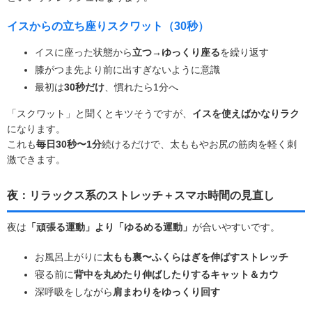
イスからの立ち座りスクワット（30秒）
イスに座った状態から
立つ→ゆっくり座る
を繰り返す
膝がつま先より前に出すぎないように意識
最初は
30秒だけ
、慣れたら1分へ
「スクワット」と聞くとキツそうですが、
イスを使えばかなりラク
になります。
これも
毎日30秒〜1分
続けるだけで、太ももやお尻の筋肉を軽く刺
激できます。
夜：リラックス系のストレッチ＋スマホ時間の見直し
夜は
「頑張る運動」より「ゆるめる運動」
が合いやすいです。
お風呂上がりに
太もも裏〜ふくらはぎを伸ばすストレッチ
寝る前に
背中を丸めたり伸ばしたりするキャット＆カウ
深呼吸をしながら
肩まわりをゆっくり回す