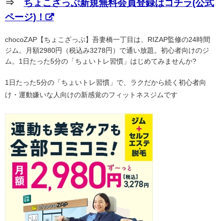
⇒
ちょこざっぷ新規無料会員登録はコチラ(公式
ページ)！
chocoZAP【ちょこざっぷ】吾妻橋一丁目は、RIZAP監修の24時間
ジム。月額2980円（税込み3278円）で通い放題。初心者向けのジ
ム。1日たった5分の「ちょいトレ習慣」はじめてみませんか?
1日たった5分の「ちょいトレ習慣」で、ラクだから続く初心者向
け・運動嫌いな人向けの新感覚のフィットネスジムです