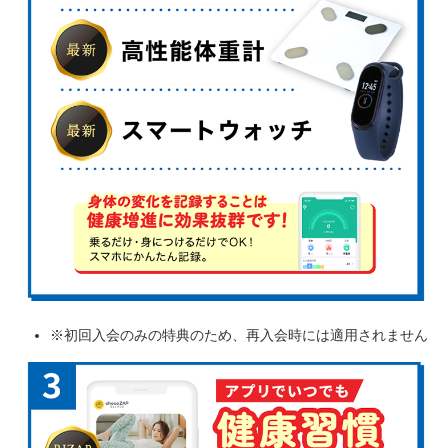
※初回入会のみの特典のため、再入会時には適用されません