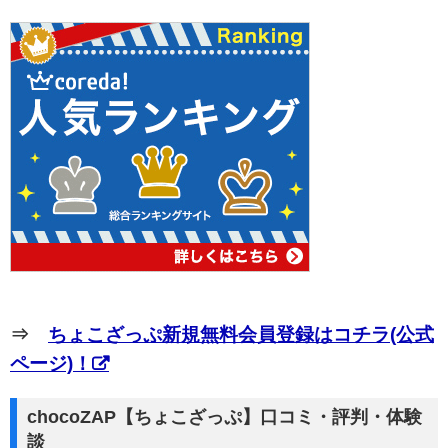
⇒
ちょこざっぷ新規無料会員登録はコチラ(公式
ページ)！
chocoZAP【ちょこざっぷ】口コミ・評判・体験
談