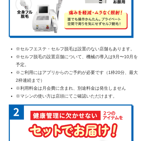
※セルフエステ・セルフ脱毛は設置のない店舗もあります。
※セルフ脱毛の設置店舗について、機械の導入は9月〜10月を
予定。
※ご利用にはアプリからのご予約が必要です（1枠20分、最大
2枠連続まで）
※利用料金は月会費に含まれ、別途料金は発生しません
※マシンの使い方は店頭にてご確認いただけます。