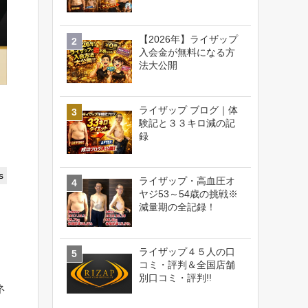
【2026年】ライザップ
入会金が無料になる方
法大公開
ライザップ ブログ｜体
験記と３３キロ減の記
録
s
ライザップ・高血圧オ
ヤジ53～54歳の挑戦※
減量期の全記録！
ライザップ４５人の口
コミ・評判＆全国店舗
別口コミ・評判!!
ネ