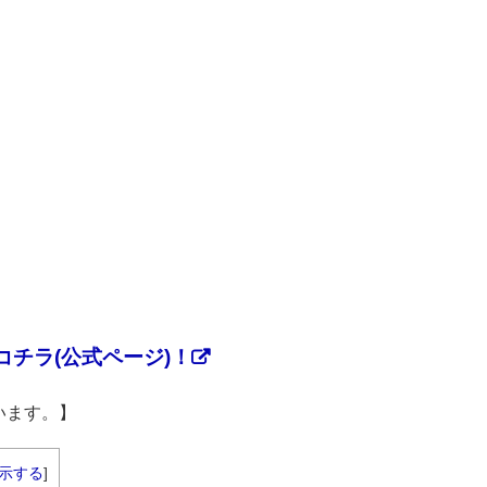
チラ(公式ページ)！
います。】
示する
]