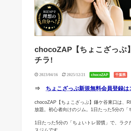
chocoZAP【ちょこざ
チラ!
2023/04/16
2025/12/21
chocoZAP
千葉県
⇒
ちょこざっぷ新規無料会員登録はコ
chocoZAP【ちょこざっぷ】鎌ケ谷東口は、R
放題。初心者向けのジム。1日たった5分の「
1日たった5分の「ちょいトレ習慣」で、ラ
スジムです