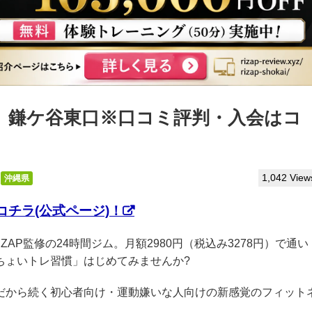
っぷ】鎌ケ谷東口※口コミ評判・入会はコ
1,042 View
沖縄県
チラ(公式ページ)！
IZAP監修の24時間ジム。月額2980円（税込み3278円）で通い
ちょいトレ習慣」はじめてみませんか?
クだから続く初心者向け・運動嫌いな人向けの新感覚のフィット