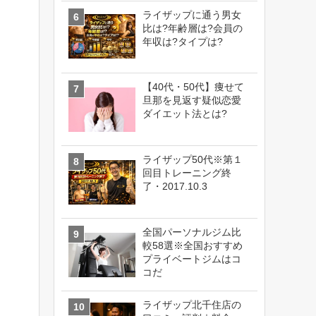
ライザップに通う男女
比は?年齢層は?会員の
年収は?タイプは?
【40代・50代】痩せて
旦那を見返す疑似恋愛
ダイエット法とは?
ライザップ50代※第１
回目トレーニング終
了・2017.10.3
全国パーソナルジム比
較58選※全国おすすめ
プライベートジムはコ
コだ
ライザップ北千住店の