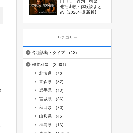
口コミ・評判｜料金・
他社比較・体験談まと
め【2026年最新版】
カテゴリー
各種診断・クイズ
(13)
都道府県
(2,891)
北海道
(78)
青森県
(32)
岩手県
(43)
を
宮城県
(86)
秋田県
(23)
山形県
(45)
福島県
(13)
Z