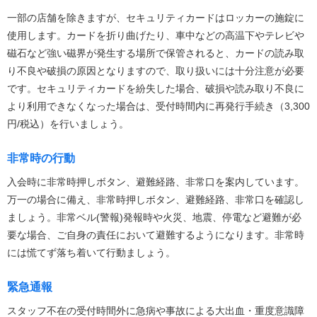
一部の店舗を除きますが、セキュリティカードはロッカーの施錠に
使用します。カードを折り曲げたり、車中などの高温下やテレビや
磁石など強い磁界が発生する場所で保管されると、カードの読み取
り不良や破損の原因となりますので、取り扱いには十分注意が必要
です。セキュリティカードを紛失した場合、破損や読み取り不良に
より利用できなくなった場合は、受付時間内に再発行手続き（3,300
円/税込）を行いましょう。
非常時の行動
入会時に非常時押しボタン、避難経路、非常口を案内しています。
万一の場合に備え、非常時押しボタン、避難経路、非常口を確認し
ましょう。非常ベル(警報)発報時や火災、地震、停電など避難が必
要な場合、ご自身の責任において避難するようになります。非常時
には慌てず落ち着いて行動ましょう。
緊急通報
スタッフ不在の受付時間外に急病や事故による大出血・重度意識障