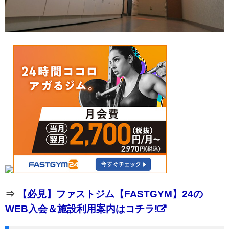
⇒
【必見】ファストジム【FASTGYM】24の
WEB入会＆施設利用案内はコチラ!