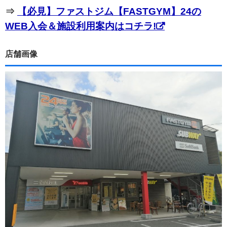
⇒
【必見】ファストジム【FASTGYM】24の
WEB入会＆施設利用案内はコチラ!
店舗画像