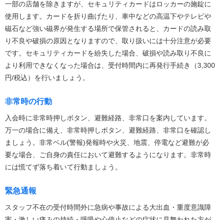
一部の店舗を除きますが、セキュリティカードはロッカーの施錠に
使用します。カードを折り曲げたり、車中などの高温下やテレビや
磁石など強い磁界が発生する場所で保管されると、カードの読み取
り不良や破損の原因となりますので、取り扱いには十分注意が必要
です。セキュリティカードを紛失した場合、破損や読み取り不良に
より利用できなくなった場合は、受付時間内に再発行手続き（3,300
円/税込）を行いましょう。
非常時の行動
入会時に非常時押しボタン、避難経路、非常口を案内しています。
万一の場合に備え、非常時押しボタン、避難経路、非常口を確認し
ましょう。非常ベル(警報)発報時や火災、地震、停電など避難が必
要な場合、ご自身の責任において避難するようになります。非常時
には慌てず落ち着いて行動ましょう。
緊急通報
スタッフ不在の受付時間外に急病や事故による大出血・重度意識障
害・激しい痛みの持続・呼吸や心停止などの症状に見舞われた方が