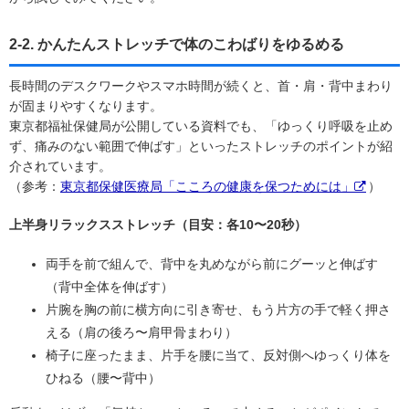
2-2. かんたんストレッチで体のこわばりをゆるめる
長時間のデスクワークやスマホ時間が続くと、首・肩・背中まわり
が固まりやすくなります。
東京都福祉保健局が公開している資料でも、「ゆっくり呼吸を止め
ず、痛みのない範囲で伸ばす」といったストレッチのポイントが紹
介されています。
（参考：
東京都保健医療局「こころの健康を保つためには」
）
上半身リラックスストレッチ（目安：各10〜20秒）
両手を前で組んで、背中を丸めながら前にグーッと伸ばす
（背中全体を伸ばす）
片腕を胸の前に横方向に引き寄せ、もう片方の手で軽く押さ
える（肩の後ろ〜肩甲骨まわり）
椅子に座ったまま、片手を腰に当て、反対側へゆっくり体を
ひねる（腰〜背中）