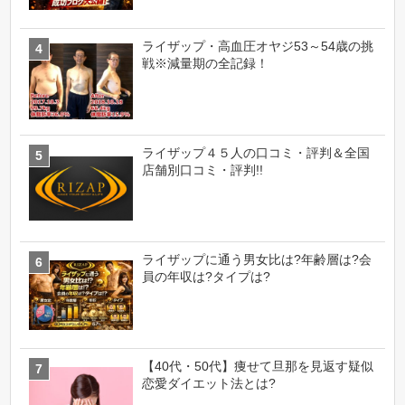
ライザップ・高血圧オヤジ53～54歳の挑
戦※減量期の全記録！
ライザップ４５人の口コミ・評判＆全国
店舗別口コミ・評判!!
ライザップに通う男女比は?年齢層は?会
員の年収は?タイプは?
【40代・50代】痩せて旦那を見返す疑似
恋愛ダイエット法とは?