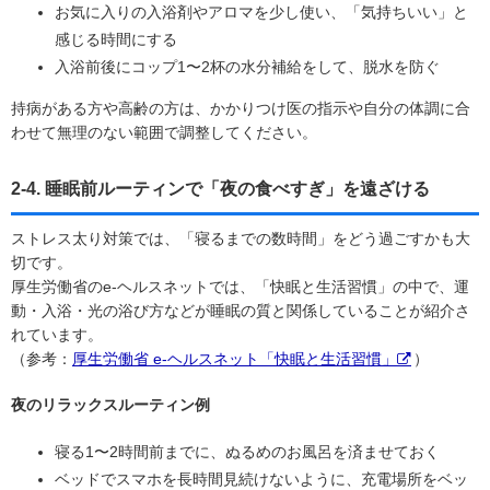
お気に入りの入浴剤やアロマを少し使い、「気持ちいい」と
感じる時間にする
入浴前後にコップ1〜2杯の水分補給をして、脱水を防ぐ
持病がある方や高齢の方は、かかりつけ医の指示や自分の体調に合
わせて無理のない範囲で調整してください。
2-4. 睡眠前ルーティンで「夜の食べすぎ」を遠ざける
ストレス太り対策では、「寝るまでの数時間」をどう過ごすかも大
切です。
厚生労働省のe-ヘルスネットでは、「快眠と生活習慣」の中で、運
動・入浴・光の浴び方などが睡眠の質と関係していることが紹介さ
れています。
（参考：
厚生労働省 e-ヘルスネット「快眠と生活習慣」
）
夜のリラックスルーティン例
寝る1〜2時間前までに、ぬるめのお風呂を済ませておく
ベッドでスマホを長時間見続けないように、充電場所をベッ