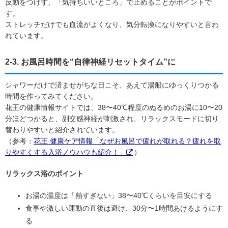
反動をつけず、「気持ちいいところ」で止めることがポイントで
す。
ストレッチだけでも血流がよくなり、気分転換になりやすいと言わ
れています。
2-3. お風呂時間を“自律神経リセットタイム”に
シャワーだけで済ませがちな日こそ、あえて湯船にゆっくりつかる
時間を作ってみてください。
花王の健康情報サイトでは、38〜40℃程度のぬるめのお湯に10〜20
分ほどつかると、副交感神経が刺激され、リラックスモードに切り
替わりやすいと紹介されています。
（参考：
花王 健康ケア情報「なぜお風呂で疲れが取れる？疲れを取
りやすくする入浴ノウハウも紹介！」
）
リラックス浴のポイント
お湯の温度は「熱すぎない」38〜40℃くらいを目安にする
食事や激しい運動の直後は避け、30分〜1時間あけるようにす
る