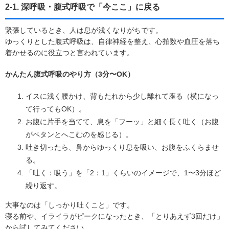
2-1. 深呼吸・腹式呼吸で「今ここ」に戻る
緊張しているとき、人は息が浅くなりがちです。
ゆっくりとした腹式呼吸は、自律神経を整え、心拍数や血圧を落ち
着かせるのに役立つと言われています。
かんたん腹式呼吸のやり方（3分〜OK）
イスに浅く腰かけ、背もたれから少し離れて座る（横になっ
て行ってもOK）。
お腹に片手を当てて、息を「フーッ」と細く長く吐く（お腹
がペタンとへこむのを感じる）。
吐き切ったら、鼻からゆっくり息を吸い、お腹をふくらませ
る。
「吐く：吸う」を「2：1」くらいのイメージで、1〜3分ほど
繰り返す。
大事なのは「しっかり吐くこと」です。
寝る前や、イライラがピークになったとき、「とりあえず3回だけ」
から試してみてください。