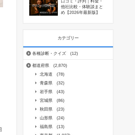
口コミ・評判｜料金・
他社比較・体験談まと
め【2026年最新版】
カテゴリー
各種診断・クイズ
(12)
都道府県
(2,870)
北海道
(78)
青森県
(32)
岩手県
(43)
宮城県
(86)
秋田県
(23)
山形県
(24)
福島県
(13)
紹