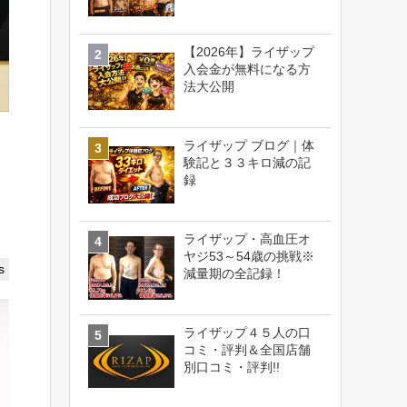
【2026年】ライザップ
入会金が無料になる方
法大公開
ライザップ ブログ｜体
験記と３３キロ減の記
録
ライザップ・高血圧オ
ヤジ53～54歳の挑戦※
s
減量期の全記録！
ライザップ４５人の口
コミ・評判＆全国店舗
別口コミ・評判!!