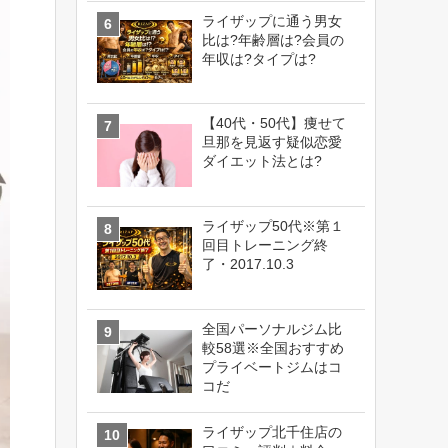
ライザップに通う男女
比は?年齢層は?会員の
年収は?タイプは?
【40代・50代】痩せて
旦那を見返す疑似恋愛
ダイエット法とは?
ライザップ50代※第１
回目トレーニング終
了・2017.10.3
全国パーソナルジム比
較58選※全国おすすめ
プライベートジムはコ
コだ
ライザップ北千住店の