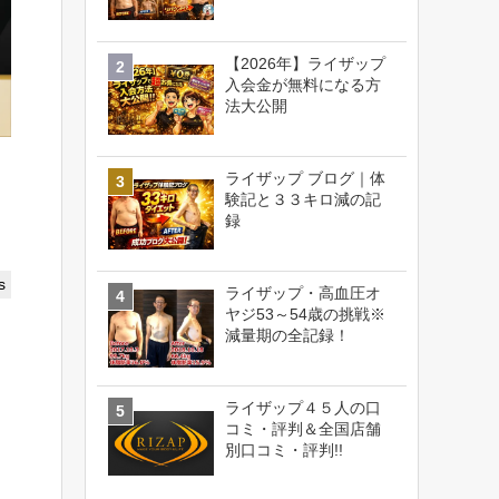
【2026年】ライザップ
入会金が無料になる方
法大公開
ライザップ ブログ｜体
験記と３３キロ減の記
録
s
ライザップ・高血圧オ
ヤジ53～54歳の挑戦※
減量期の全記録！
ライザップ４５人の口
コミ・評判＆全国店舗
別口コミ・評判!!