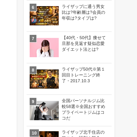
ライザップに通う男女
比は?年齢層は?会員の
年収は?タイプは?
【40代・50代】痩せて
旦那を見返す疑似恋愛
ダイエット法とは?
ライザップ50代※第１
回目トレーニング終
了・2017.10.3
全国パーソナルジム比
較58選※全国おすすめ
プライベートジムはコ
コだ
ライザップ北千住店の