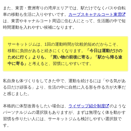
また、東雲・豊洲寄りの湾岸エリアでは、駅だけでなくバスや自転
車の移動も生活に入りやすいです。
カーブスキャナルコート東雲
は、東雲やキャナルコート周辺に住む人にとって、生活圏の中で短
時間運動を入れやすい候補になります。
サーキットジムは、1回の運動時間が比較的短めだからこそ、
移動に負担があると続きにくくなります。
「今日は運動だけの
ために行く」よりも、「買い物の前後に寄る」「駅から帰る途
中に寄る」
と考えると、習慣にしやすいです。
私自身も体づくりをしてきた中で、運動を続けるには「やる気があ
る日だけ頑張る」より、生活の中に自然に入る形を作る方が大事だ
と感じました。
本格的に体型改善をしたい場合は、
ライザップ紹介制度
のような
パーソナルジムの選択肢もありますが、まずは無理なく体を動かす
習慣を作りたい人には、サーキットジムも検討しやすい選択肢で
す。