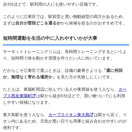
歩3分ほどで、駅利用の人にも使いやすい店舗です。
このように江東区では、駅前型と買い物動線型の両方があるため、
まずは
自分が普段どこを通るか
から候補を絞るのがおすすめです。
短時間運動を生活の中に入れやすいかが大事
サーキットトレーニングジムは、長時間トレーニングするというよ
り、短時間で体を動かす習慣を作りたい人に向いています。
だからこそ江東区で選ぶときは、設備の豪華さよりも
「週に何回
か、無理なく寄れる場所か」
を見た方が失敗しにくいです。
たとえば、東陽町周辺に住んでいる人や東西線を使う人なら、
カー
ブス西友東陽町
は駅から徒歩5分ほどで、買い物ついでにも利用
しやすい候補になります。
東大島駅を使う人なら、
カーブスイオン東大島
は駅から近く、イ
オン内にあるため、天気が悪い日でも用事と組み合わせやすいのが
便利です。