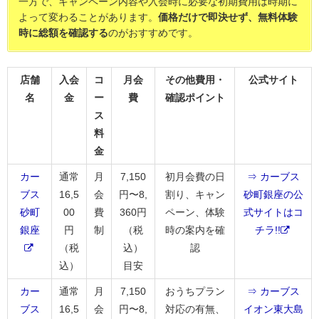
一方で、キャンペーン内容や入会時に必要な初期費用は時期に
よって変わることがあります。
価格だけで即決せず、無料体験
時に総額を確認する
のがおすすめです。
店舗
入会
コ
月会
その他費用・
公式サイト
名
金
ー
費
確認ポイント
ス
料
金
カー
通常
月
7,150
初月会費の日
⇒ カーブス
ブス
16,5
会
円〜8,
割り、キャン
砂町銀座の公
砂町
00
費
360円
ペーン、体験
式サイトはコ
銀座
円
制
（税
時の案内を確
チラ!!
（税
込）
認
込）
目安
カー
通常
月
7,150
おうちプラン
⇒ カーブス
ブス
16,5
会
円〜8,
対応の有無、
イオン東大島