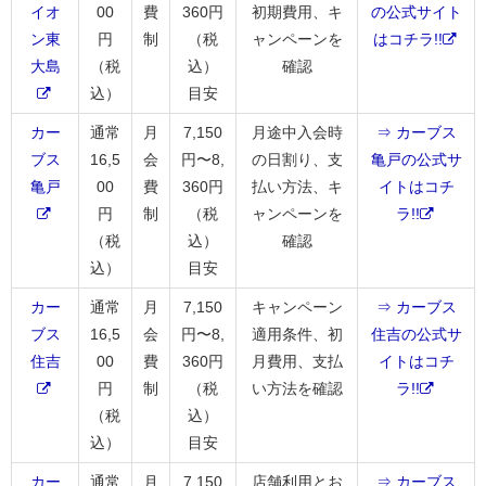
イオ
00
費
360円
初期費用、キ
の公式サイト
ン東
円
制
（税
ャンペーンを
はコチラ!!
大島
（税
込）
確認
込）
目安
カー
通常
月
7,150
月途中入会時
⇒ カーブス
ブス
16,5
会
円〜8,
の日割り、支
亀戸の公式サ
亀戸
00
費
360円
払い方法、キ
イトはコチ
円
制
（税
ャンペーンを
ラ!!
（税
込）
確認
込）
目安
カー
通常
月
7,150
キャンペーン
⇒ カーブス
ブス
16,5
会
円〜8,
適用条件、初
住吉の公式サ
住吉
00
費
360円
月費用、支払
イトはコチ
円
制
（税
い方法を確認
ラ!!
（税
込）
込）
目安
カー
通常
月
7,150
店舗利用とお
⇒ カーブス