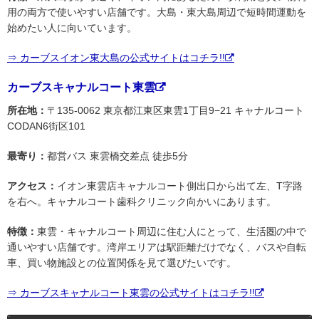
用の両方で使いやすい店舗です。大島・東大島周辺で短時間運動を
始めたい人に向いています。
⇒ カーブスイオン東大島の公式サイトはコチラ!!
カーブスキャナルコート東雲
所在地：
〒135-0062 東京都江東区東雲1丁目9−21 キャナルコート
CODAN6街区101
最寄り：
都営バス 東雲橋交差点 徒歩5分
アクセス：
イオン東雲店キャナルコート側出口から出て左、T字路
を右へ。キャナルコート歯科クリニック向かいにあります。
特徴：
東雲・キャナルコート周辺に住む人にとって、生活圏の中で
通いやすい店舗です。湾岸エリアは駅距離だけでなく、バスや自転
車、買い物施設との位置関係を見て選びたいです。
⇒ カーブスキャナルコート東雲の公式サイトはコチラ!!