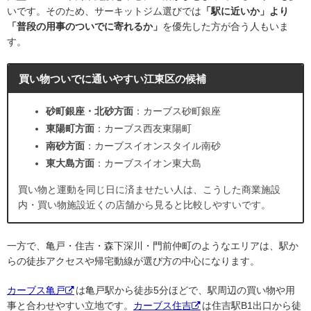
いです。そのため、サーキットジム選びでは
「駅に近いか」より
「普段の用事のついでに寄れるか」
を優先した方が合う人もいま
す。
買い物ついでに通いやすい江東区の候補
砂町銀座・北砂方面
：カーブス砂町銀座
東陽町方面
：カーブス西友東陽町
南砂方面
：カーブスイオンスタイル南砂
東大島方面
：カーブスイオン東大島
買い物と運動を同じ日に済ませたい人は、こうした商業施設
内・買い物施設近くの店舗から見ると比較しやすいです。
一方で、亀戸・住吉・森下深川・門前仲町のようなエリアは、駅か
らの徒歩アクセスや帰宅動線が選び方の中心になります。
カーブス亀戸
は亀戸駅から徒歩5分ほどで、駅周辺の買い物や用
事と合わせやすい立地です。
カーブス住吉
は住吉駅B1出口から徒