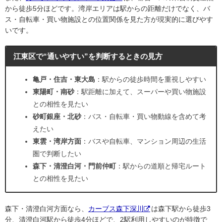
から徒歩5分ほどです。湾岸エリアは駅からの距離だけでなく、バ
ス・自転車・買い物施設との位置関係を見た方が現実的に選びやす
いです。
江東区で“通いやすい”を判断するときの見方
亀戸・住吉・東大島
：駅からの徒歩時間を重視しやすい
東陽町・南砂
：駅距離に加えて、スーパーや買い物施設
との相性を見たい
砂町銀座・北砂
：バス・自転車・買い物動線を含めて考
えたい
東雲・湾岸方面
：バスや自転車、マンション周辺の生活
圏で判断したい
森下・清澄白河・門前仲町
：駅からの道順と帰宅ルート
との相性を見たい
森下・清澄白河方面なら、
カーブス森下深川
は森下駅から徒歩3
分、清澄白河駅から徒歩4分ほどで、2駅利用しやすいのが特徴で