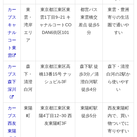
カー
東
東京都江東区東
都営バス
東雲・豊洲
ブス
雲・
雲1丁目9−21 キ
東雲橋交
寄りの生活
キャ
湾岸
ャナルコートCO
差点 徒歩5
圏で通いや
ナル
エリ
DAN6街区101
分
すい
コー
ア
ト東
雲
カー
森
東京都江東区高
森下駅 徒
森下・清澄
ブス
下・
橋13番15号 ナッ
歩3分／清
白河の2駅か
森下
清澄
シュビル3F
澄白河駅
ら使いやす
深川
白河
徒歩4分
い
カー
東陽
東京都江東区東
東陽町駅
西友東陽町
ブス
町
陽4丁目12−30 西
徒歩5分
内で、買い
西友
友東陽町3F
物ついでに
東陽
寄りやすい