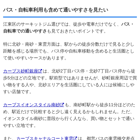
バス・自転車利用も含めて通いやすさを見たい
江東区のサーキットジム選びでは、徒歩や電車だけでなく、
バス・
自転車での通いやすさ
も見ておきたいポイントです。
特に北砂・南砂・東雲方面は、駅からの徒歩分数だけで見ると少し
距離を感じる場所でも、バス停や自転車移動を含めると生活圏とし
て使いやすいケースがあります。
カーブス砂町銀座
は、北砂2丁目バス停・北砂7丁目バス停から徒
歩5分ほどの立地です。駅前型ではありませんが、砂町銀座周辺で買
い物をする人や、北砂エリアを生活圏にしている人には候補にしや
すい店舗です。
カーブスイオンスタイル南砂
も、南砂町駅から徒歩11分ほどのた
め、駅近だけで比較すると少し遠く見えるかもしれません。ただ、
イオンスタイル南砂に普段から行く人なら、買い物とセットで通い
やすい立地です。
また、
カーブスキャナルコート東雲
は、都営バスの東雲橋交差点