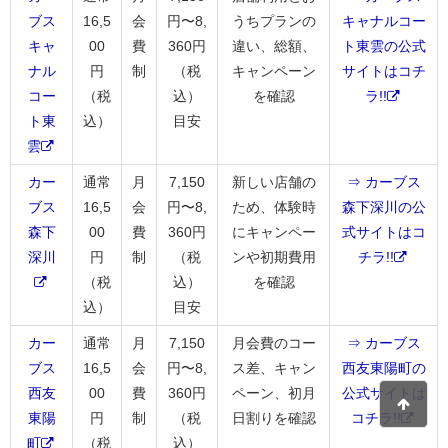
ブス
16,5
会
円〜8,
うちプランの
キャナルコー
キャ
00
費
360円
違い、総額、
ト東雲の公式
ナル
円
制
（税
キャンペーン
サイトはコチ
コー
（税
込）
を確認
ラ!!
ト東
込）
目安
雲
カー
通常
月
7,150
新しい店舗の
⇒ カーブス
ブス
16,5
会
円〜8,
ため、体験時
森下深川の公
森下
00
費
360円
にキャンペー
式サイトはコ
深川
円
制
（税
ンや初期費用
チラ!!
（税
込）
を確認
込）
目安
カー
通常
月
7,150
月会費のコー
⇒ カーブス
ブス
16,5
会
円〜8,
ス差、キャン
西友東陽町の
西友
00
費
360円
ペーン、初月
公式サイトは
東陽
円
制
（税
日割りを確認
コチラ!!
町
（税
込）