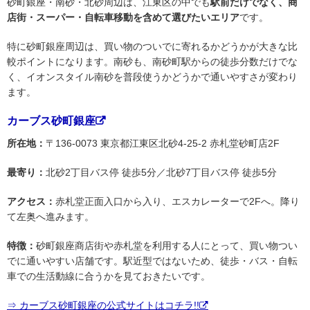
砂町銀座・南砂・北砂周辺は、江東区の中でも
駅前だけでなく、商
店街・スーパー・自転車移動を含めて選びたいエリア
です。
特に砂町銀座周辺は、買い物のついでに寄れるかどうかが大きな比
較ポイントになります。南砂も、南砂町駅からの徒歩分数だけでな
く、イオンスタイル南砂を普段使うかどうかで通いやすさが変わり
ます。
カーブス砂町銀座
所在地：
〒136-0073 東京都江東区北砂4-25-2 赤札堂砂町店2F
最寄り：
北砂2丁目バス停 徒歩5分／北砂7丁目バス停 徒歩5分
アクセス：
赤札堂正面入口から入り、エスカレーターで2Fへ。降り
て左奥へ進みます。
特徴：
砂町銀座商店街や赤札堂を利用する人にとって、買い物つい
でに通いやすい店舗です。駅近型ではないため、徒歩・バス・自転
車での生活動線に合うかを見ておきたいです。
⇒ カーブス砂町銀座の公式サイトはコチラ!!