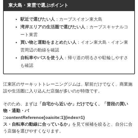
東大島・東雲で選ぶポイント
駅近で選びたい人
：カーブスイオン東大島
湾岸エリアの生活圏で選びたい人
：カーブスキャナルコ
ート東雲
買い物と運動をまとめたい人
：イオン東大島・イオン東
雲周辺の動線を確認
自転車やバスを使う人
：帰り道の明るさや駐輪しやすさ
も確認
江東区のサーキットトレーニングジムは、駅前だけでなく、商業施
設や生活圏に入り込んだ店舗が多いのが特徴です。
そのため、まずは
「自宅から近いか」だけでなく、「普段の買い
物・通勤・バ
::contentReference[oaicite:1]{index=1}
ス・自転車の動線に合っているか」
を見て候補を絞ると、自分に合
う店舗を選びやすくなります。