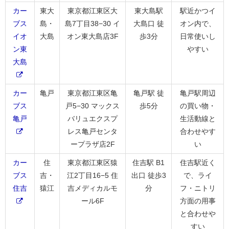
カー
東大
東京都江東区大
東大島駅
駅近かつイ
ブス
島・
島7丁目38−30 イ
大島口 徒
オン内で、
イオ
大島
オン東大島店3F
歩3分
日常使いし
ン東
やすい
大島
カー
亀戸
東京都江東区亀
亀戸駅 徒
亀戸駅周辺
ブス
戸5−30 マックス
歩5分
の買い物・
亀戸
バリュエクスプ
生活動線と
レス亀戸センタ
合わせやす
ープラザ店2F
い
カー
住
東京都江東区猿
住吉駅 B1
住吉駅近く
ブス
吉・
江2丁目16−5 住
出口 徒歩3
で、ライ
住吉
猿江
吉メディカルモ
分
フ・ニトリ
ール6F
方面の用事
と合わせや
すい