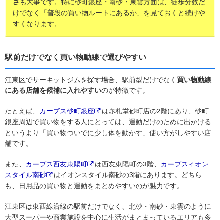
さ
も大事です。特に砂町銀座・南砂・東雲方面は、徒歩分数だ
けでなく「普段の買い物ルートにあるか」を見ておくと続けや
すくなります。
駅前だけでなく買い物動線で選びやすい
江東区でサーキットジムを探す場合、駅前型だけでなく
買い物動線
にある店舗を候補に入れやすい
のが特徴です。
たとえば、
カーブス砂町銀座
は赤札堂砂町店の2階にあり、砂町
銀座周辺で買い物をする人にとっては、運動だけのために出かける
というより「買い物ついでに少し体を動かす」使い方がしやすい店
舗です。
また、
カーブス西友東陽町
は西友東陽町の3階、
カーブスイオン
スタイル南砂
はイオンスタイル南砂の3階にあります。どちら
も、日用品の買い物と運動をまとめやすいのが魅力です。
江東区は東西線沿線の駅前だけでなく、北砂・南砂・東雲のように
大型スーパーや商業施設を中心に生活がまとまっているエリアも多