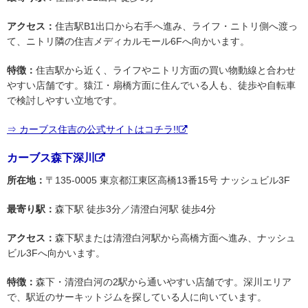
アクセス：
住吉駅B1出口から右手へ進み、ライフ・ニトリ側へ渡っ
て、ニトリ隣の住吉メディカルモール6Fへ向かいます。
特徴：
住吉駅から近く、ライフやニトリ方面の買い物動線と合わせ
やすい店舗です。猿江・扇橋方面に住んでいる人も、徒歩や自転車
で検討しやすい立地です。
⇒ カーブス住吉の公式サイトはコチラ!!
カーブス森下深川
所在地：
〒135-0005 東京都江東区高橋13番15号 ナッシュビル3F
最寄り駅：
森下駅 徒歩3分／清澄白河駅 徒歩4分
アクセス：
森下駅または清澄白河駅から高橋方面へ進み、ナッシュ
ビル3Fへ向かいます。
特徴：
森下・清澄白河の2駅から通いやすい店舗です。深川エリア
で、駅近のサーキットジムを探している人に向いています。