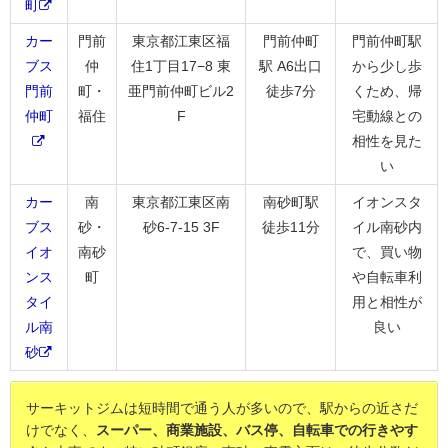
町
カー
門前
東京都江東区福
門前仲町
門前仲町駅
ブス
仲
住1丁目17−8 東
駅 A6出口
から少し歩
門前
町・
亜門前仲町ビル2
徒歩7分
くため、帰
仲町
福住
F
宅動線との
相性を見た
い
カー
南
東京都江東区南
南砂町駅
イオンスタ
ブス
砂・
砂6-7-15 3F
徒歩11分
イル南砂内
イオ
南砂
で、買い物
ンス
町
や自転車利
タイ
用と相性が
ル南
良い
砂
サーキットジムは短時間で通う人が多いので、駅からの近さだ
けでなく、
スーパー、商業施設、バス停、自転車での行きやす