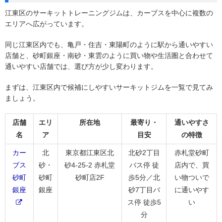
江東区のサーキットトレーニングジムは、カーブスを中心に複数の
エリアへ広がっています。
同じ江東区内でも、亀戸・住吉・東陽町のように駅から通いやすい
店舗と、砂町銀座・南砂・東雲のように買い物や生活圏と合わせて
通いやすい店舗では、選び方が少し変わります。
まずは、江東区内で候補にしやすいサーキットジムを一覧で見てみ
ましょう。
店舗
エリ
所在地
最寄り・
通いやすさ
名
ア
目安
の特徴
カー
北
東京都江東区北
北砂2丁目
赤札堂砂町
ブス
砂・
砂4-25-2 赤札堂
バス停 徒
店内で、買
砂町
砂町
砂町店2F
歩5分／北
い物ついで
銀座
銀座
砂7丁目バ
に通いやす
ス停 徒歩5
い
分