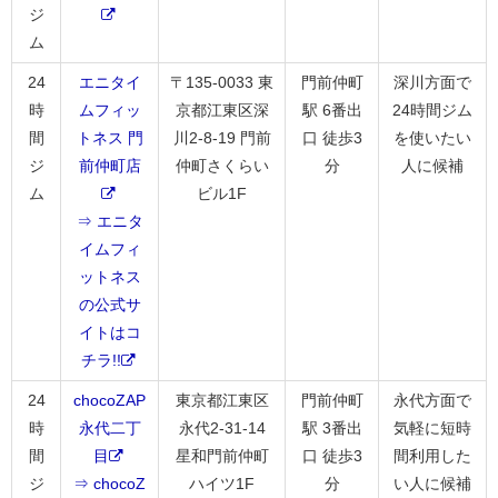
ジ
ム
24
エニタイ
〒135-0033 東
門前仲町
深川方面で
時
ムフィッ
京都江東区深
駅 6番出
24時間ジム
間
トネス 門
川2-8-19 門前
口 徒歩3
を使いたい
ジ
前仲町店
仲町さくらい
分
人に候補
ム
ビル1F
⇒ エニタ
イムフィ
ットネス
の公式サ
イトはコ
チラ!!
24
chocoZAP
東京都江東区
門前仲町
永代方面で
時
永代二丁
永代2-31-14
駅 3番出
気軽に短時
間
目
星和門前仲町
口 徒歩3
間利用した
ジ
⇒ chocoZ
ハイツ1F
分
い人に候補