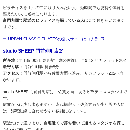
ピラティスを生活の中に取り入れたい人、短時間でも姿勢や体幹を
整えたい人に候補になります。
富岡方面で駅近のピラティスを探している人
は見ておきたいスタジ
オです。
⇒ URBAN CLASSIC PILATESの公式サイトはコチラ!!
studio SHEEP 門前仲町店
所在地：
〒135-0031 東京都江東区佐賀1丁目9-12 サガフラット202
最寄り駅：
門前仲町駅 徒歩8分
アクセス：
門前仲町駅から佐賀方面へ進み、サガフラット202へ向
かいます。
studio SHEEP 門前仲町店は、佐賀方面にあるピラティススタジオで
す。
駅前からは少し歩きますが、永代橋寄り・佐賀方面が生活圏の人に
は、帰宅動線に合わせやすい候補になります。
駅近だけで選ぶより、
自宅近くで落ち着いて通えるスタジオを探し
たい人
に向いています。