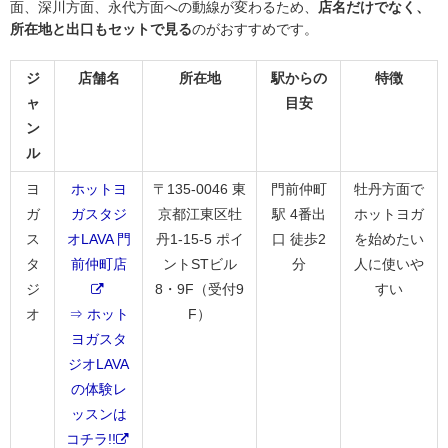
面、深川方面、永代方面への動線が変わるため、
店名だけでなく、
所在地と出口もセットで見る
のがおすすめです。
ジ
店舗名
所在地
駅からの
特徴
ャ
目安
ン
ル
ヨ
ホットヨ
〒135-0046 東
門前仲町
牡丹方面で
ガ
ガスタジ
京都江東区牡
駅 4番出
ホットヨガ
ス
オLAVA 門
丹1-15-5 ポイ
口 徒歩2
を始めたい
タ
前仲町店
ントSTビル
分
人に使いや
ジ
8・9F（受付9
すい
オ
⇒ ホット
F）
ヨガスタ
ジオLAVA
の体験レ
ッスンは
コチラ!!