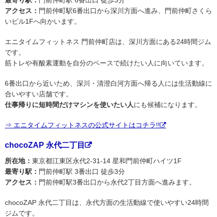
アクセス：
門前仲町駅6番出口から深川方面へ進み、門前仲町さくら
いビル1Fへ向かいます。
エニタイムフィットネス 門前仲町店は、深川方面にある24時間ジム
です。
筋トレや有酸素運動を自分のペースで続けたい人に向いています。
6番出口から近いため、深川・清澄白河方面へ帰る人には生活動線に
合いやすい店舗です。
仕事帰りに短時間だけマシンを使いたい人
にも候補になります。
⇒ エニタイムフィットネスの公式サイトはコチラ!!
chocoZAP 永代二丁目
所在地：
東京都江東区永代2-31-14 星和門前仲町ハイツ1F
最寄り駅：
門前仲町駅 3番出口 徒歩3分
アクセス：
門前仲町駅3番出口から永代2丁目方面へ進みます。
chocoZAP 永代二丁目は、永代方面の生活動線で使いやすい24時間
ジムです。