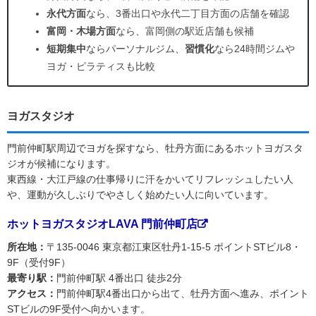
永代方面
なら、3番出口や永代二丁目方面の店舗を確認
富岡・木場方面
なら、富岡側の駅近店舗も候補
短期集中
ならパーソナルジム、
習慣化
なら24時間ジムや
ヨガ・ピラティスも比較
ヨガスタジオ
門前仲町駅周辺でヨガを探すなら、牡丹方面にあるホットヨガスタ
ジオが候補になります。
東西線・大江戸線の仕事帰りに汗をかいてリフレッシュしたい人
や、運動が久しぶりでやさしく始めたい人に向いています。
ホットヨガスタジオLAVA 門前仲町店
所在地：
〒135-0046 東京都江東区牡丹1-15-5 ポイントSTビル8・
9F（受付9F）
最寄り駅：
門前仲町駅 4番出口 徒歩2分
アクセス：
門前仲町駅4番出口から出て、牡丹方面へ進み、ポイント
STビルの9F受付へ向かいます。