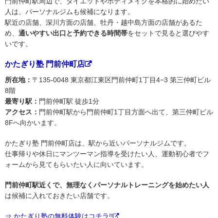
門前仲町駅周辺で、ダイエットやボディメイクを本格的に始めたい
人は、パーソナルジムも候補になります。
駅近の店舗、深川方面の店舗、牡丹・越中島方面の店舗があるた
め、
通いやすい出口と予約できる時間帯
をセットで見ると選びやす
いです。
かたぎり塾 門前仲町店
所在地：
〒135-0048 東京都江東区門前仲町1丁目4−3 第三仲町ビル
8階
最寄り駅：
門前仲町駅 徒歩1分
アクセス：
門前仲町駅から門前仲町1丁目方面へ出て、第三仲町ビル
8Fへ向かいます。
かたぎり塾 門前仲町店は、駅から近いパーソナルジムです。
仕事帰りや休日にマンツーマン指導を受けたい人、運動初心者でフ
ォームから見てもらいたい人に向いています。
門前仲町駅近くで、無理なくパーソナルトレーニングを始めたい人
は候補に入れておきたい店舗です。
⇒ かたぎり塾の無料体験はコチラ!!