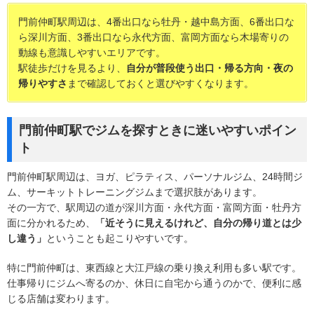
門前仲町駅周辺は、4番出口なら牡丹・越中島方面、6番出口な
ら深川方面、3番出口なら永代方面、富岡方面なら木場寄りの
動線も意識しやすいエリアです。
駅徒歩だけを見るより、
自分が普段使う出口・帰る方向・夜の
帰りやすさ
まで確認しておくと選びやすくなります。
門前仲町駅でジムを探すときに迷いやすいポイン
ト
門前仲町駅周辺は、ヨガ、ピラティス、パーソナルジム、24時間ジ
ム、サーキットトレーニングジムまで選択肢があります。
その一方で、駅周辺の道が深川方面・永代方面・富岡方面・牡丹方
面に分かれるため、
「近そうに見えるけれど、自分の帰り道とは少
し違う」
ということも起こりやすいです。
特に門前仲町は、東西線と大江戸線の乗り換え利用も多い駅です。
仕事帰りにジムへ寄るのか、休日に自宅から通うのかで、便利に感
じる店舗は変わります。