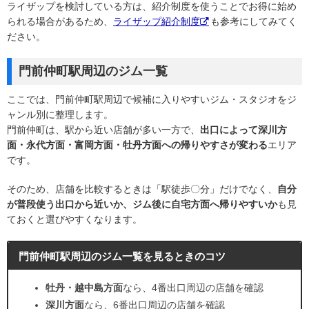
ライザップを検討している方は、紹介制度を使うことでお得に始め
られる場合があるため、
ライザップ紹介制度
も参考にしてみてく
ださい。
門前仲町駅周辺のジム一覧
ここでは、門前仲町駅周辺で候補に入りやすいジム・スタジオをジ
ャンル別に整理します。
門前仲町は、駅から近い店舗が多い一方で、
出口によって深川方
面・永代方面・富岡方面・牡丹方面への帰りやすさが変わる
エリア
です。
そのため、店舗を比較するときは「駅徒歩〇分」だけでなく、
自分
が普段使う出口から近いか、ジム後に自宅方面へ帰りやすいか
も見
ておくと選びやすくなります。
門前仲町駅周辺のジム一覧を見るときのコツ
牡丹・越中島方面
なら、4番出口周辺の店舗を確認
深川方面
なら、6番出口周辺の店舗を確認