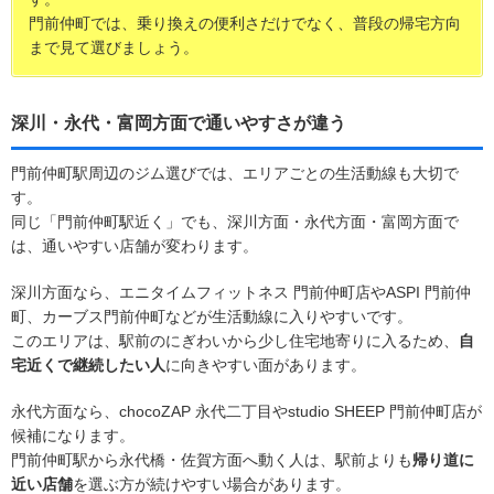
門前仲町では、乗り換えの便利さだけでなく、普段の帰宅方向
まで見て選びましょう。
深川・永代・富岡方面で通いやすさが違う
門前仲町駅周辺のジム選びでは、エリアごとの生活動線も大切で
す。
同じ「門前仲町駅近く」でも、深川方面・永代方面・富岡方面で
は、通いやすい店舗が変わります。
深川方面なら、エニタイムフィットネス 門前仲町店やASPI 門前仲
町、カーブス門前仲町などが生活動線に入りやすいです。
このエリアは、駅前のにぎわいから少し住宅地寄りに入るため、
自
宅近くで継続したい人
に向きやすい面があります。
永代方面なら、chocoZAP 永代二丁目やstudio SHEEP 門前仲町店が
候補になります。
門前仲町駅から永代橋・佐賀方面へ動く人は、駅前よりも
帰り道に
近い店舗
を選ぶ方が続けやすい場合があります。