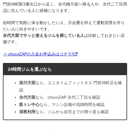
門前仲町駅3番出口から近く、永代橋方面へ帰る人や、永代二丁目周
辺に住んでいる人に候補になります。
短時間で気軽に体を動かしたい人、月会費を抑えて運動習慣を作り
たい人に向きやすいです。
永代方面でサッと使えるジムを探している人
は比較しておきたい店
舗です。
⇒ chocoZAPの入会お申込みはコチラ!!
24時間ジムを選ぶなら
深川方面
なら、エニタイムフィットネス 門前仲町店を確
認
永代方面
なら、chocoZAP 永代二丁目を確認
筋トレ中心
なら、マシン設備や混雑時間を確認
深夜利用
なら、ジムから自宅までの帰り道も確認