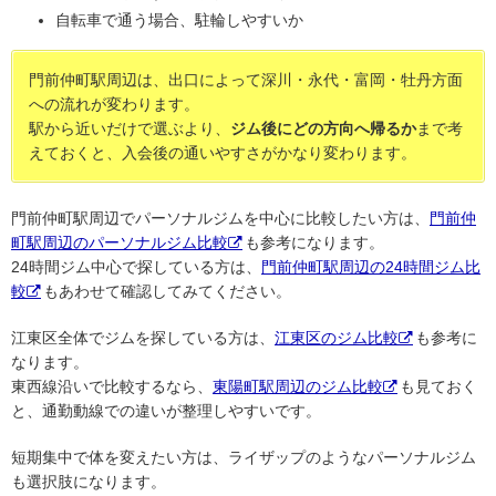
自転車で通う場合、駐輪しやすいか
門前仲町駅周辺は、出口によって深川・永代・富岡・牡丹方面
への流れが変わります。
駅から近いだけで選ぶより、
ジム後にどの方向へ帰るか
まで考
えておくと、入会後の通いやすさがかなり変わります。
門前仲町駅周辺でパーソナルジムを中心に比較したい方は、
門前仲
町駅周辺のパーソナルジム比較
も参考になります。
24時間ジム中心で探している方は、
門前仲町駅周辺の24時間ジム比
較
もあわせて確認してみてください。
江東区全体でジムを探している方は、
江東区のジム比較
も参考に
なります。
東西線沿いで比較するなら、
東陽町駅周辺のジム比較
も見ておく
と、通勤動線での違いが整理しやすいです。
短期集中で体を変えたい方は、ライザップのようなパーソナルジム
も選択肢になります。