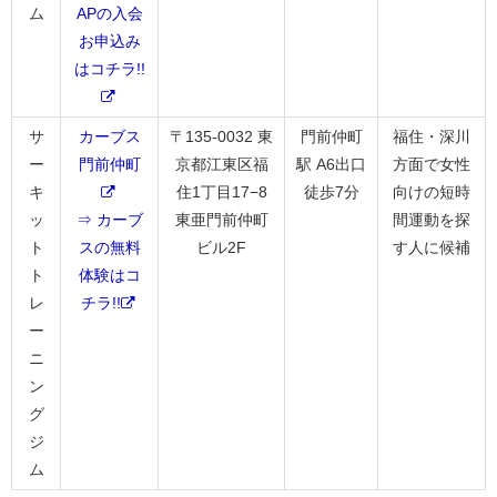
ム
APの入会
お申込み
はコチラ!!
サ
カーブス
〒135-0032 東
門前仲町
福住・深川
ー
門前仲町
京都江東区福
駅 A6出口
方面で女性
キ
住1丁目17−8
徒歩7分
向けの短時
ッ
⇒ カーブ
東亜門前仲町
間運動を探
ト
スの無料
ビル2F
す人に候補
ト
体験はコ
レ
チラ!!
ー
ニ
ン
グ
ジ
ム