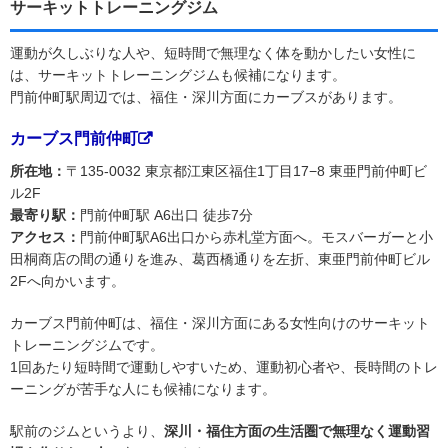
サーキットトレーニングジム
運動が久しぶりな人や、短時間で無理なく体を動かしたい女性に
は、サーキットトレーニングジムも候補になります。
門前仲町駅周辺では、福住・深川方面にカーブスがあります。
カーブス門前仲町
所在地：
〒135-0032 東京都江東区福住1丁目17−8 東亜門前仲町ビ
ル2F
最寄り駅：
門前仲町駅 A6出口 徒歩7分
アクセス：
門前仲町駅A6出口から赤札堂方面へ。モスバーガーと小
田桐商店の間の通りを進み、葛西橋通りを左折、東亜門前仲町ビル
2Fへ向かいます。
カーブス門前仲町は、福住・深川方面にある女性向けのサーキット
トレーニングジムです。
1回あたり短時間で運動しやすいため、運動初心者や、長時間のトレ
ーニングが苦手な人にも候補になります。
駅前のジムというより、
深川・福住方面の生活圏で無理なく運動習