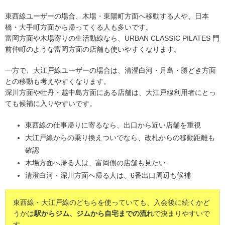
東西線ユーザーの場合、木場・東陽町方面へ移動する人や、日本
橋・大手町方面から帰ってくる人も多いです。
富岡方面や木場寄りの生活動線なら、URBAN CLASSIC PILATES 門
前仲町のような富岡方面の店舗も使いやすくなります。
一方で、大江戸線ユーザーの場合は、清澄白河・月島・勝どき方面
との移動も考えやすくなります。
深川方面や牡丹・越中島方面にある店舗は、大江戸線利用者にとっ
ても候補に入りやすいです。
東西線の仕事帰りに寄るなら、出口から近い店舗を重視
大江戸線からの乗り換えついでなら、改札からの移動距離も
確認
木場方面へ帰る人は、富岡側の店舗も見たい
清澄白河・深川方面へ帰る人は、6番出口周辺も候補
東西線・大江戸線のどちらを使っていても、入会後に続くかど
うかは
駅からジム、ジムから自宅までの流れ
で決まりやすいで
す。