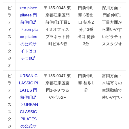
ピ
zen place
〒135-0048 東
門前仲町
深川方面・
ラ
pilates 門
京都江東区門
駅 6番出
門前仲町1
テ
前仲町
前仲町1丁目1
口 徒歩2
丁目方面か
ィ
⇒ zen pla
4-3 オフィス
分／3番
ら通いやす
ス
ce pilates
プラネット仲
出口 徒歩
いピラティ
ス
の公式サ
町ビル6階
3分
ススタジオ
タ
イトはコ
ジ
チラ!!
オ
ピ
URBAN C
〒135-0047 東
門前仲町
富岡方面・
ラ
LASSIC PI
京都江東区富
駅 徒歩1
木場寄りの
テ
LATES 門
岡1-9-9 つる
分
生活動線で
ィ
前仲町
やビル2F
使いやすい
ス
⇒ URBAN
ス
CLASSIC
タ
PILATES
ジ
の公式サ