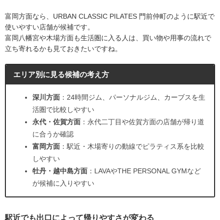
富岡方面なら、URBAN CLASSIC PILATES 門前仲町のように駅近で
使いやすい店舗が候補です。
富岡八幡宮や木場方面も生活圏に入る人は、買い物や用事の流れで
立ち寄れるかも見ておきたいですね。
エリア別に見る候補の考え方
深川方面
：24時間ジム、パーソナルジム、カーブスを生
活圏で比較しやすい
永代・佐賀方面
：永代二丁目や佐賀方面の店舗が帰り道
に合うか確認
富岡方面
：駅近・木場寄りの動線でピラティス系を比較
しやすい
牡丹・越中島方面
：LAVAやTHE PERSONAL GYMなど
が候補に入りやすい
駅近でも出口によって帰りやすさが変わる