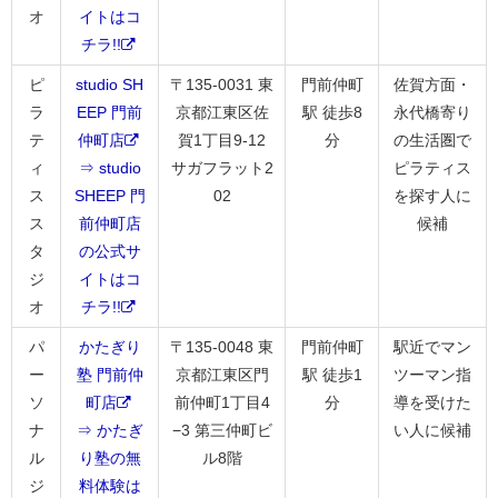
オ
イトはコ
チラ!!
ピ
studio SH
〒135-0031 東
門前仲町
佐賀方面・
ラ
EEP 門前
京都江東区佐
駅 徒歩8
永代橋寄り
テ
仲町店
賀1丁目9-12
分
の生活圏で
ィ
⇒ studio
サガフラット2
ピラティス
ス
SHEEP 門
02
を探す人に
ス
前仲町店
候補
タ
の公式サ
ジ
イトはコ
オ
チラ!!
パ
かたぎり
〒135-0048 東
門前仲町
駅近でマン
ー
塾 門前仲
京都江東区門
駅 徒歩1
ツーマン指
ソ
町店
前仲町1丁目4
分
導を受けた
ナ
⇒ かたぎ
−3 第三仲町ビ
い人に候補
ル
り塾の無
ル8階
ジ
料体験は