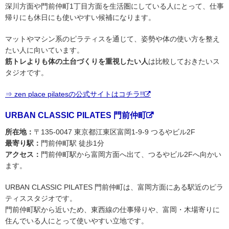
深川方面や門前仲町1丁目方面を生活圏にしている人にとって、仕事
帰りにも休日にも使いやすい候補になります。
マットやマシン系のピラティスを通じて、姿勢や体の使い方を整え
たい人に向いています。
筋トレよりも体の土台づくりを重視したい人
は比較しておきたいス
タジオです。
⇒ zen place pilatesの公式サイトはコチラ!!
URBAN CLASSIC PILATES 門前仲町
所在地：
〒135-0047 東京都江東区富岡1-9-9 つるやビル2F
最寄り駅：
門前仲町駅 徒歩1分
アクセス：
門前仲町駅から富岡方面へ出て、つるやビル2Fへ向かい
ます。
URBAN CLASSIC PILATES 門前仲町は、富岡方面にある駅近のピラ
ティススタジオです。
門前仲町駅から近いため、東西線の仕事帰りや、富岡・木場寄りに
住んでいる人にとって使いやすい立地です。