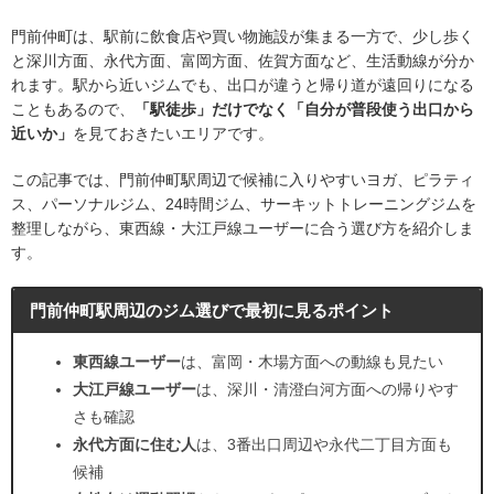
門前仲町は、駅前に飲食店や買い物施設が集まる一方で、少し歩く
と深川方面、永代方面、富岡方面、佐賀方面など、生活動線が分か
れます。駅から近いジムでも、出口が違うと帰り道が遠回りになる
こともあるので、
「駅徒歩」だけでなく「自分が普段使う出口から
近いか」
を見ておきたいエリアです。
この記事では、門前仲町駅周辺で候補に入りやすいヨガ、ピラティ
ス、パーソナルジム、24時間ジム、サーキットトレーニングジムを
整理しながら、東西線・大江戸線ユーザーに合う選び方を紹介しま
す。
門前仲町駅周辺のジム選びで最初に見るポイント
東西線ユーザー
は、富岡・木場方面への動線も見たい
大江戸線ユーザー
は、深川・清澄白河方面への帰りやす
さも確認
永代方面に住む人
は、3番出口周辺や永代二丁目方面も
候補