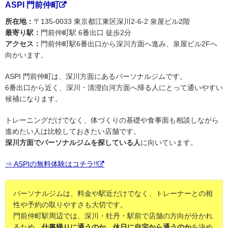
ASPI 門前仲町
所在地：
〒135-0033 東京都江東区深川2-6-2 泉屋ビル2階
最寄り駅：
門前仲町駅 6番出口 徒歩2分
アクセス：
門前仲町駅6番出口から深川方面へ進み、泉屋ビル2Fへ
向かいます。
ASPI 門前仲町は、深川方面にあるパーソナルジムです。
6番出口から近く、深川・清澄白河方面へ帰る人にとって通いやすい
候補になります。
トレーニングだけでなく、体づくりの基礎や食事面も相談しながら
進めたい人は比較しておきたい店舗です。
深川方面でパーソナルジムを探している人
に向いています。
⇒ ASPIの無料体験はコチラ!!
パーソナルジムは、料金や駅近だけでなく、トレーナーとの相
性や予約の取りやすさも大切です。
門前仲町駅周辺では、深川・牡丹・駅前で店舗の方向が分かれ
るため、
仕事帰りに通うのか、休日に自宅から通うのか
を決め