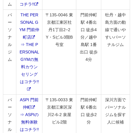
ム
コチラ!!
パ
THE PER
〒135-0046 東
門前仲町
牡丹・越中
ー
SONAL G
京都江東区牡
駅 4番出
島方面の動
ソ
YM 門前仲
丹1丁目2−2
口 徒歩4
線で通いや
ナ
町店
Y・Sビル3階B
分／越中
すいパーソ
ル
⇒ THE P
号室
島駅 1番
ナルジム
ジ
ERSONAL
出口 徒歩
ム
GYMの無
4分
料カウン
セリング
はコチラ!!
パ
ASPI 門前
〒135-0033 東
門前仲町
深川方面で
ー
仲町
京都江東区深
駅 6番出
パーソナル
ソ
⇒ ASPIの
川2-6-2 泉屋
口 徒歩2
ジムを探す
ナ
無料体験
ビル2階
分
人に候補
ル
はコチラ!!