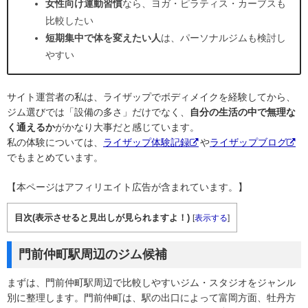
女性向け運動習慣
なら、ヨガ・ピラティス・カーブスも
比較したい
短期集中で体を変えたい人
は、パーソナルジムも検討し
やすい
サイト運営者の私は、ライザップでボディメイクを経験してから、
ジム選びでは「設備の多さ」だけでなく、
自分の生活の中で無理な
く通えるか
がかなり大事だと感じています。
私の体験については、
ライザップ体験記録
や
ライザップブログ
でもまとめています。
【本ページはアフィリエイト広告が含まれています。】
目次(表示させると見出しが見られますよ！)
[
表示する
]
門前仲町駅周辺のジム候補
まずは、門前仲町駅周辺で比較しやすいジム・スタジオをジャンル
別に整理します。門前仲町は、駅の出口によって富岡方面、牡丹方