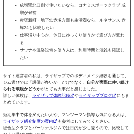
成増駅北口側で使いたいなら、コナミスポーツクラブ 成
増が候補
赤塚新町・地下鉄赤塚方面も生活圏なら、ルネサンス 赤
塚24も比較したい
仕事帰り中心か、休日にゆっくり使うかで選び方が変わ
る
サウナや温浴設備を使う人は、利用時間と混雑も確認し
たい
サイト運営者の私は、ライザップでのボディメイク経験を通じて、
ジム選びでは「設備が多いか」だけでなく、
自分が実際に使い続け
られる環境かどうか
がとても大事だと感じました。
詳しい体験は、
ライザップ体験記録
や
ライザップブログ
にもま
とめています。
短期集中で体を変えたい人や、マンツーマン指導も気になる人は、
ライザップ紹介制度の案内
も参考にしてみてください。
総合型クラブとパーソナルジムでは目的が少し違うので、比較して