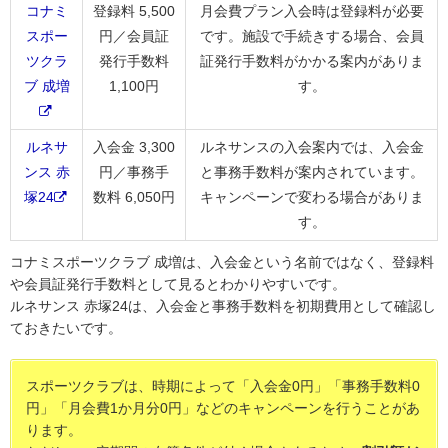
コナミ
登録料 5,500
月会費プラン入会時は登録料が必要
スポー
円／会員証
です。施設で手続きする場合、会員
ツクラ
発行手数料
証発行手数料がかかる案内がありま
ブ 成増
1,100円
す。
ルネサ
入会金 3,300
ルネサンスの入会案内では、入会金
ンス 赤
円／事務手
と事務手数料が案内されています。
塚24
数料 6,050円
キャンペーンで変わる場合がありま
す。
コナミスポーツクラブ 成増は、入会金という名前ではなく、登録料
や会員証発行手数料として見るとわかりやすいです。
ルネサンス 赤塚24は、入会金と事務手数料を初期費用として確認し
ておきたいです。
スポーツクラブは、時期によって「入会金0円」「事務手数料0
円」「月会費1か月分0円」などのキャンペーンを行うことがあ
ります。