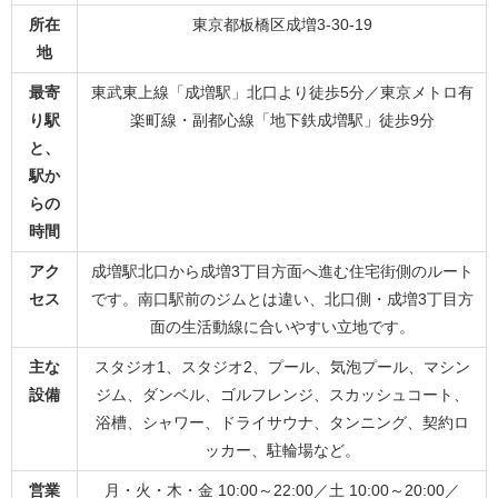
所在
東京都板橋区成増3-30-19
地
最寄
東武東上線「成増駅」北口より徒歩5分／東京メトロ有
り駅
楽町線・副都心線「地下鉄成増駅」徒歩9分
と、
駅か
らの
時間
アク
成増駅北口から成増3丁目方面へ進む住宅街側のルート
セス
です。南口駅前のジムとは違い、北口側・成増3丁目方
面の生活動線に合いやすい立地です。
主な
スタジオ1、スタジオ2、プール、気泡プール、マシン
設備
ジム、ダンベル、ゴルフレンジ、スカッシュコート、
浴槽、シャワー、ドライサウナ、タンニング、契約ロ
ッカー、駐輪場など。
営業
月・火・木・金 10:00～22:00／土 10:00～20:00／