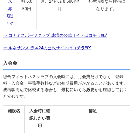
ス
料 6,0
月、24Plus 8,580円/
も生活圏なら候補に
赤
50円
月
なります。
塚2
4
⇒ コナミスポーツクラブ 成増の公式サイトはコチラ!!
⇒ ルネサンス 赤塚24の公式サイトはコチラ!!
入会金
総合フィットネスクラブの入会時には、月会費だけでなく、登録
料・入会金・事務手数料などの初期費用がかかることがあります。
成増駅周辺で比較する場合も、
最初にいくら必要か
を確認しておく
と安心です。
施設名
入会時に確
補足
認したい費
用