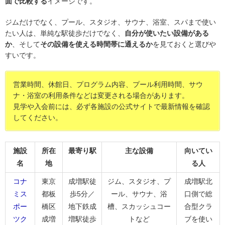
面で比較する
イメージです。
ジムだけでなく、プール、スタジオ、サウナ、浴室、スパまで使い
たい人は、単純な駅徒歩だけでなく、
自分が使いたい設備がある
か
、そして
その設備を使える時間帯に通えるか
を見ておくと選びや
すいです。
営業時間、休館日、プログラム内容、プール利用時間、サウ
ナ・浴室の利用条件などは変更される場合があります。
見学や入会前には、必ず各施設の公式サイトで最新情報を確認
してください。
施設
所在
最寄り駅
主な設備
向いてい
名
地
る人
コナ
東京
成増駅徒
ジム、スタジオ、プ
成増駅北
ミス
都板
歩5分／
ール、サウナ、浴
口側で総
ポー
橋区
地下鉄成
槽、スカッシュコー
合型クラ
ツク
成増
増駅徒歩
トなど
ブを使い