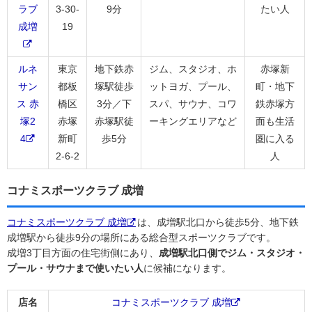
ラブ
3-30-
9分
たい人
成増
19
ルネ
東京
地下鉄赤
ジム、スタジオ、ホ
赤塚新
サン
都板
塚駅徒歩
ットヨガ、プール、
町・地下
ス 赤
橋区
3分／下
スパ、サウナ、コワ
鉄赤塚方
塚2
赤塚
赤塚駅徒
ーキングエリアなど
面も生活
4
新町
歩5分
圏に入る
2-6-2
人
コナミスポーツクラブ 成増
コナミスポーツクラブ 成増
は、成増駅北口から徒歩5分、地下鉄
成増駅から徒歩9分の場所にある総合型スポーツクラブです。
成増3丁目方面の住宅街側にあり、
成増駅北口側でジム・スタジオ・
プール・サウナまで使いたい人
に候補になります。
店名
コナミスポーツクラブ 成増