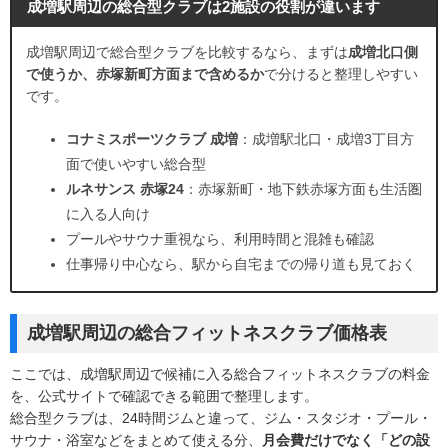
成増駅周辺の総合型クラブは2施設の役割が違います
成増駅周辺で総合型クラブを比較するなら、まずは
成増北口側
で使うか、赤塚新町方面まで含めるか
で分けると整理しやすい
です。
コナミスポーツクラブ 成増
：成増駅北口・成増3丁目方
面で使いやすい総合型
ルネサンス 赤塚24
：赤塚新町・地下鉄赤塚方面も生活圏
に入る人向け
プールやサウナ重視なら、利用時間と混雑も確認
仕事帰り中心なら、駅から自宅までの帰り道も見ておく
成増駅周辺の総合フィットネスクラブ価格表
ここでは、成増駅周辺で候補に入る総合フィットネスクラブの料金
を、公式サイトで確認できる範囲で整理します。
総合型クラブは、24時間ジムと違って、ジム・スタジオ・プール・
サウナ・浴室などをまとめて使える分、
月会費だけでなく「どの設