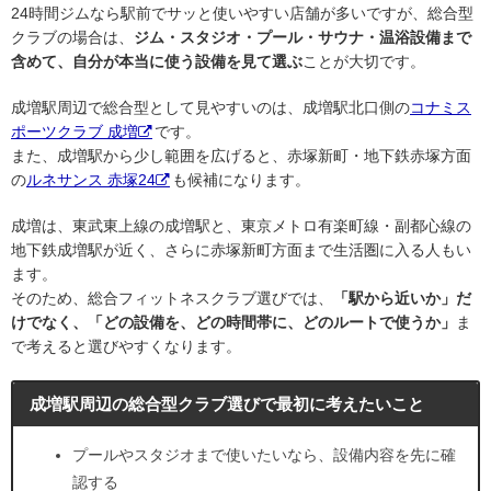
24時間ジムなら駅前でサッと使いやすい店舗が多いですが、総合型
クラブの場合は、
ジム・スタジオ・プール・サウナ・温浴設備まで
含めて、自分が本当に使う設備を見て選ぶ
ことが大切です。
成増駅周辺で総合型として見やすいのは、成増駅北口側の
コナミス
ポーツクラブ 成増
です。
また、成増駅から少し範囲を広げると、赤塚新町・地下鉄赤塚方面
の
ルネサンス 赤塚24
も候補になります。
成増は、東武東上線の成増駅と、東京メトロ有楽町線・副都心線の
地下鉄成増駅が近く、さらに赤塚新町方面まで生活圏に入る人もい
ます。
そのため、総合フィットネスクラブ選びでは、
「駅から近いか」だ
けでなく、「どの設備を、どの時間帯に、どのルートで使うか」
ま
で考えると選びやすくなります。
成増駅周辺の総合型クラブ選びで最初に考えたいこと
プールやスタジオまで使いたいなら、設備内容を先に確
認する