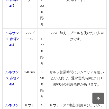
4
33
0
円/
月
ルネサン
ジムプ
1
ジムに加えてプールも使いたい人向
ス 赤塚2
ール
1,
けです。
4
77
0
円/
月
ルネサン
24Plus
8,
セルフ営業時間にジムエリアを使い
ス 赤塚2
58
たい人向け。通常営業時間は1日1
4
0
回60分の利用条件があります。
円/
月
ルネサン
サウナ
4,
サウナ・スパ施設利用向け。ジム、