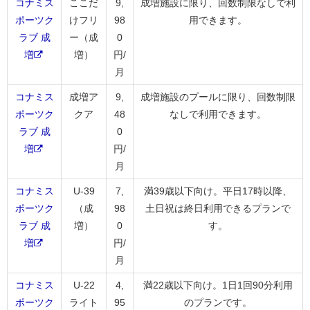
コナミス
ここだ
9,
成増施設に限り、回数制限なしで利
ポーツク
けフリ
98
用できます。
ラブ 成
ー（成
0
増
増）
円/
月
コナミス
成増ア
9,
成増施設のプールに限り、回数制限
ポーツク
クア
48
なしで利用できます。
ラブ 成
0
増
円/
月
コナミス
U-39
7,
満39歳以下向け。平日17時以降、
ポーツク
（成
98
土日祝は終日利用できるプランで
ラブ 成
増）
0
す。
増
円/
月
コナミス
U-22
4,
満22歳以下向け。1日1回90分利用
ポーツク
ライト
95
のプランです。