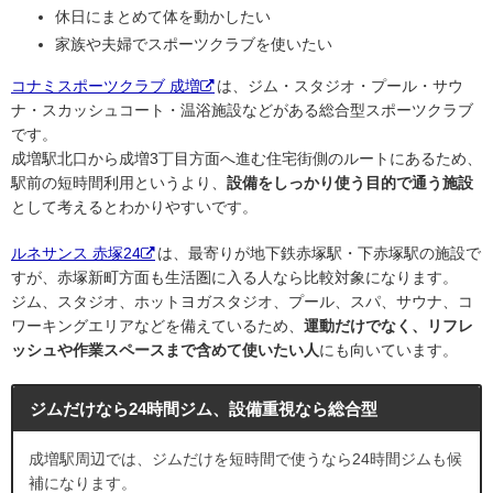
休日にまとめて体を動かしたい
家族や夫婦でスポーツクラブを使いたい
コナミスポーツクラブ 成増
は、ジム・スタジオ・プール・サウ
ナ・スカッシュコート・温浴施設などがある総合型スポーツクラブ
です。
成増駅北口から成増3丁目方面へ進む住宅街側のルートにあるため、
駅前の短時間利用というより、
設備をしっかり使う目的で通う施設
として考えるとわかりやすいです。
ルネサンス 赤塚24
は、最寄りが地下鉄赤塚駅・下赤塚駅の施設で
すが、赤塚新町方面も生活圏に入る人なら比較対象になります。
ジム、スタジオ、ホットヨガスタジオ、プール、スパ、サウナ、コ
ワーキングエリアなどを備えているため、
運動だけでなく、リフレ
ッシュや作業スペースまで含めて使いたい人
にも向いています。
ジムだけなら24時間ジム、設備重視なら総合型
成増駅周辺では、ジムだけを短時間で使うなら24時間ジムも候
補になります。