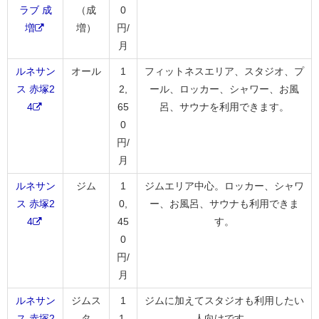
ラブ 成
（成
0
増
増）
円/
月
ルネサン
オール
1
フィットネスエリア、スタジオ、プ
ス 赤塚2
2,
ール、ロッカー、シャワー、お風
4
65
呂、サウナを利用できます。
0
円/
月
ルネサン
ジム
1
ジムエリア中心。ロッカー、シャワ
ス 赤塚2
0,
ー、お風呂、サウナも利用できま
4
45
す。
0
円/
月
ルネサン
ジムス
1
ジムに加えてスタジオも利用したい
ス 赤塚2
タ
1,
人向けです。