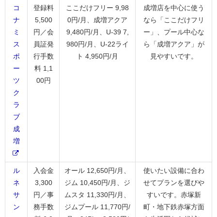
コ
登録料
ここだけフリー 9,98
成増店を中心に使う
ナ
5,500
0円/月、成増アクア
なら「ここだけフリ
ミ
円／会
9,480円/月、U-39 7,
ー」、プール中心な
ス
員証発
980円/月、U-22ライ
ら「成増アクア」が
ポ
行手数
ト 4,950円/月
見やすいです。
ー
料 1,1
ツ
00円
ク
ラ
ブ
成
増
ル
入会金
オール 12,650円/月、
使いたい設備に合わ
ネ
3,300
ジム 10,450円/月、ジ
せてプランを選びや
サ
円／事
ムスタ 11,330円/月、
すいです。赤塚新
ン
務手数
ジムプール 11,770円/
町・地下鉄赤塚方面