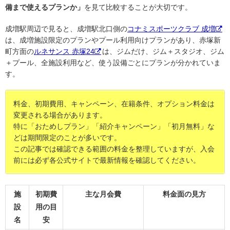
備まで使えるプランか」
を見て比較することが大切です。
成増駅周辺で見ると、成増駅北口側の
コナミスポーツクラブ 成増
は、成増施設限定のプランやプール利用向けプランがあり、赤塚新
町方面の
ルネサンス 赤塚24
は、ジムだけ、ジム＋スタジオ、ジム
＋プール、全施設利用など、使う設備ごとにプランが分かれていま
す。
料金、初期費用、キャンペーン、在籍条件、オプション料金は
変更される場合があります。
特に「おためしプラン」「紹介キャンペーン」「初月無料」な
どは期間限定のことが多いです。
この記事では確認できる範囲の料金を整理していますが、入会
前には必ず各公式サイトで最新情報を確認してください。
施
初期費
主な月会費
料金面の見方
設
用の目
名
安