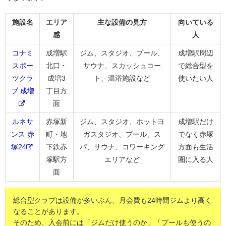
施設名
エリア
主な設備の見方
向いている
感
人
コナミ
成増駅
ジム、スタジオ、プール、
成増駅周辺
スポー
北口・
サウナ、スカッシュコー
で総合型を
ツクラ
成増3
ト、温浴施設など
使いたい人
ブ 成増
丁目方
面
ルネサ
赤塚新
ジム、スタジオ、ホットヨ
成増駅だけ
ンス 赤
町・地
ガスタジオ、プール、ス
でなく赤塚
塚24
下鉄赤
パ、サウナ、コワーキング
方面も生活
塚駅方
エリアなど
圏に入る人
面
総合型クラブは設備が多いぶん、月会費も24時間ジムより高く
なることがあります。
そのため、入会前には「ジムだけ使うのか」「プールも使うの