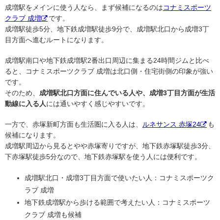
成増駅をメインに使う人なら、まず候補になるのは
コナミスポーツ
クラブ 成増
です。
成増駅徒歩5分、地下鉄成増駅徒歩9分で、成増駅北口から成増3丁
目方面へ進むルートになります。
成増駅南口や地下鉄成増駅2番出口周辺に集まる24時間ジムと比べ
ると、コナミスポーツクラブ 成増は北口側・住宅街側の印象が強い
です。
そのため、
成増駅北口方面に住んでいる人や、成増3丁目方面が生活
動線に入る人
には通いやすく感じやすいです。
一方で、赤塚新町方面も生活圏に入る人は、
ルネサンス 赤塚24
も
候補になります。
成増駅周辺から見るとやや赤塚寄りですが、地下鉄赤塚駅徒歩3分、
下赤塚駅徒歩5分なので、地下鉄赤塚駅を使う人には便利です。
成増駅北口・成増3丁目方面で使いたい人：コナミスポーツク
ラブ 成増
地下鉄成増駅から歩ける範囲で考えたい人：コナミスポーツ
クラブ 成増も候補