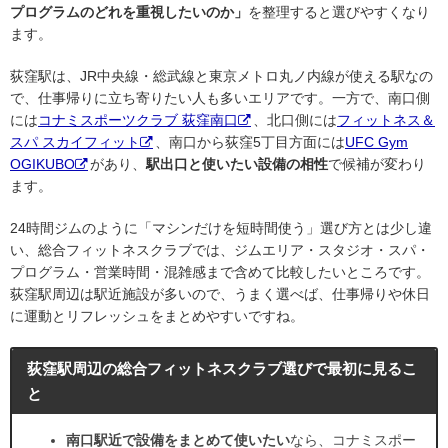
プログラムのどれを重視したいのか」
を整理すると選びやすくなり
ます。
荻窪駅は、JR中央線・総武線と東京メトロ丸ノ内線が使える駅なの
で、仕事帰りに立ち寄りたい人も多いエリアです。一方で、南口側
には
コナミスポーツクラブ 荻窪南口
、北口側には
フィットネス＆
スパ スカイフィット
、南口から荻窪5丁目方面には
UFC Gym
OGIKUBO
があり、
駅出口と使いたい設備の相性
で候補が変わり
ます。
24時間ジムのように「マシンだけを短時間使う」選び方とは少し違
い、総合フィットネスクラブでは、ジムエリア・スタジオ・スパ・
プログラム・営業時間・混雑感まで含めて比較したいところです。
荻窪駅周辺は駅近施設が多いので、うまく選べば、仕事帰りや休日
に運動とリフレッシュをまとめやすいですね。
荻窪駅周辺の総合フィットネスクラブ選びで最初に見るこ
と
南口駅近で設備をまとめて使いたい
なら、コナミスポー