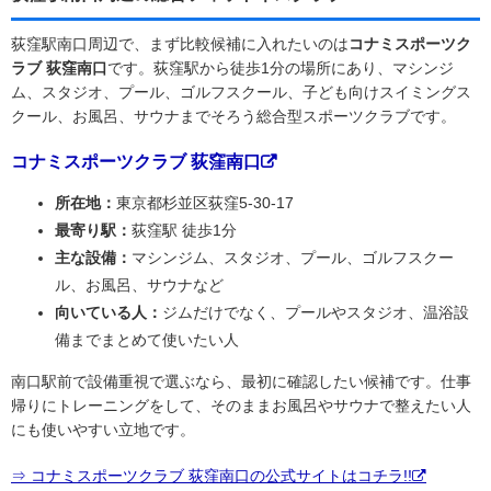
荻窪駅南口周辺で、まず比較候補に入れたいのは
コナミスポーツク
ラブ 荻窪南口
です。荻窪駅から徒歩1分の場所にあり、マシンジ
ム、スタジオ、プール、ゴルフスクール、子ども向けスイミングス
クール、お風呂、サウナまでそろう総合型スポーツクラブです。
コナミスポーツクラブ 荻窪南口
所在地：
東京都杉並区荻窪5-30-17
最寄り駅：
荻窪駅 徒歩1分
主な設備：
マシンジム、スタジオ、プール、ゴルフスクー
ル、お風呂、サウナなど
向いている人：
ジムだけでなく、プールやスタジオ、温浴設
備までまとめて使いたい人
南口駅前で設備重視で選ぶなら、最初に確認したい候補です。仕事
帰りにトレーニングをして、そのままお風呂やサウナで整えたい人
にも使いやすい立地です。
⇒ コナミスポーツクラブ 荻窪南口の公式サイトはコチラ!!