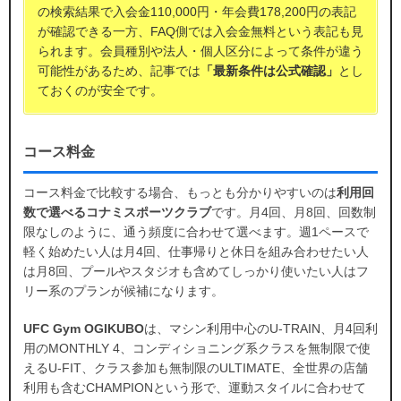
の検索結果で入会金110,000円・年会費178,200円の表記
が確認できる一方、FAQ側では入会金無料という表記も見
られます。会員種別や法人・個人区分によって条件が違う
可能性があるため、記事では
「最新条件は公式確認」
とし
ておくのが安全です。
コース料金
コース料金で比較する場合、もっとも分かりやすいのは
利用回
数で選べるコナミスポーツクラブ
です。月4回、月8回、回数制
限なしのように、通う頻度に合わせて選べます。週1ペースで
軽く始めたい人は月4回、仕事帰りと休日を組み合わせたい人
は月8回、プールやスタジオも含めてしっかり使いたい人はフ
リー系のプランが候補になります。
UFC Gym OGIKUBO
は、マシン利用中心のU-TRAIN、月4回利
用のMONTHLY 4、コンディショニング系クラスを無制限で使
えるU-FIT、クラス参加も無制限のULTIMATE、全世界の店舗
利用も含むCHAMPIONという形で、運動スタイルに合わせて