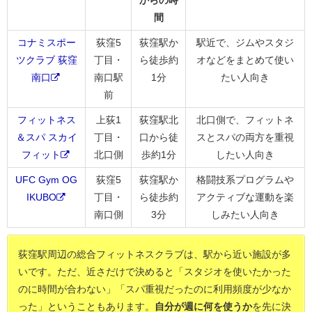
からの時
間
コナミスポー
荻窪5
荻窪駅か
駅近で、ジムやスタジ
ツクラブ 荻窪
丁目・
ら徒歩約
オなどをまとめて使い
南口
南口駅
1分
たい人向き
前
フィットネス
上荻1
荻窪駅北
北口側で、フィットネ
＆スパ スカイ
丁目・
口から徒
スとスパの両方を重視
フィット
北口側
歩約1分
したい人向き
UFC Gym OG
荻窪5
荻窪駅か
格闘技系プログラムや
IKUBO
丁目・
ら徒歩約
アクティブな運動を楽
南口側
3分
しみたい人向き
荻窪駅周辺の総合フィットネスクラブは、駅から近い施設が多
いです。ただ、近さだけで決めると「スタジオを使いたかった
のに時間が合わない」「スパ重視だったのに利用頻度が少なか
った」ということもあります。
自分が週に何を使うか
を先に決