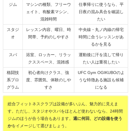
ジム
マシンの種類、フリーウ
仕事帰りに使うなら、平
ェイト、有酸素マシン、
日夜の混み具合を確認し
混雑時間
たい
スタジ
レッスン内容、曜日、時
中央線・丸ノ内線の帰宅
オ
間帯、予約のしやすさ
時間に合うレッスンがあ
るかを見る
スパ
浴室、ロッカー、リラッ
運動後に汗を流して帰り
クススペース、混雑感
たい人は重視したい
格闘技
初心者向けクラス、強
UFC Gym OGIKUBOのよ
系プロ
度、雰囲気、体験のしや
うな特徴ある施設も候補
グラム
すさ
になる
総合フィットネスクラブは設備が多いぶん、魅力的に見えま
す。ただし、スタジオやスパをほとんど使わないなら、24時間
ジムのほうが合う場合もあります。
週に何回、どの設備を使う
か
をイメージして選びましょう。