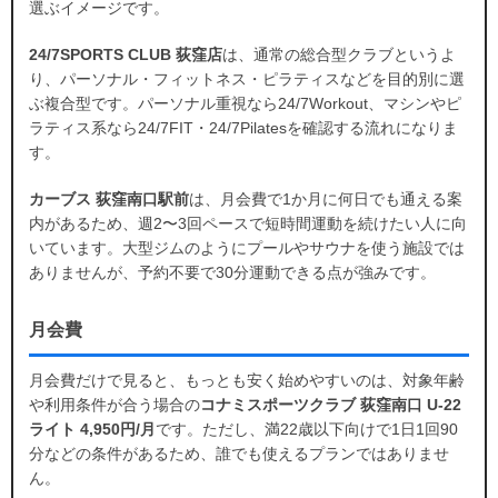
選ぶイメージです。
24/7SPORTS CLUB 荻窪店
は、通常の総合型クラブというよ
り、パーソナル・フィットネス・ピラティスなどを目的別に選
ぶ複合型です。パーソナル重視なら24/7Workout、マシンやピ
ラティス系なら24/7FIT・24/7Pilatesを確認する流れになりま
す。
カーブス 荻窪南口駅前
は、月会費で1か月に何日でも通える案
内があるため、週2〜3回ペースで短時間運動を続けたい人に向
いています。大型ジムのようにプールやサウナを使う施設では
ありませんが、予約不要で30分運動できる点が強みです。
月会費
月会費だけで見ると、もっとも安く始めやすいのは、対象年齢
や利用条件が合う場合の
コナミスポーツクラブ 荻窪南口 U-22
ライト 4,950円/月
です。ただし、満22歳以下向けで1日1回90
分などの条件があるため、誰でも使えるプランではありませ
ん。