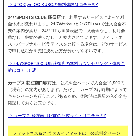
⇒ UFC Gym OGIKUBOの無料体験はコチラ!!
24/7SPORTS CLUB 荻窪店
は、利用するサービスによって料
金体系が変わります。24/7Workoutと24/7Pilatesでは入会金不
要の案内があり、24/7FITも画像表記で「入会金なし、初月会
費なし、継続の縛りなし」と案内されています。フィットネ
ス・パーソナル・ピラティスを比較する場合は、どのサービス
で申し込むかを先に決めた方が分かりやすいです。
⇒ 24/7SPORTS CLUB 荻窪店の無料カウンセリング・体験予
約はコチラ!!
カーブス 荻窪南口駅前
は、公式料金ページで入会金16,500円
（税込）の案内があります。ただし、カーブスは時期によって
キャンペーンを行うことがあるため、体験時に最新の入会金を
確認しておくと安心です。
⇒ カーブス 荻窪南口駅前の公式サイトはコチラ!!
フィットネス＆スパ スカイフィットは、公式料金ページ