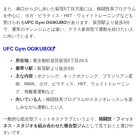
また、南口から少し歩いた荻窪5丁目方面には、格闘技系プログラム
を中心に、ヨガ・ピラティス・HIIT・ウェイトトレーニングなども
受けられる
UFC Gym OGIKUBO
があります。荻窪駅より徒歩3分
で、通常のマシンジムとは違い、クラス参加型で運動を続けたい人
に向いています。
UFC Gym OGIKUBO
所在地：
東京都杉並区荻窪5丁目20-5
最寄り駅：
荻窪駅より徒歩3分
主な内容：
ボクシング、キックボクシング、ブラジリアン柔
術、MMA、ヨガ、ピラティス、HIIT、ウェイトトレーニン
グ、有酸素運動など
向いている人：
格闘技系プログラムやスタジオレッスンを楽
しみながら運動したい人
一般的な総合型フィットネスクラブというより、
格闘技・フィット
ネス・スタジオを組み合わせた複合型ジム
として見ておくと選びや
すいです。