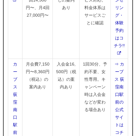
回14,500
しの案内
ビス対応。
ンセ
円〜、月4回
あり
料金体系は
リン
27,000円〜
サービスご
グ・
とに確認
体験
予約
はコ
チラ!!
カ
月会費7,150
入会金16,
1回30分、予
⇒ カ
ー
円〜8,360円
500円（税
約不要、女
ーブ
ブ
（税込）の
込）の案
性専用。キ
ス 荻
ス
案内あり
内あり
ャンペーン
窪南
荻
時は入会金
口駅
窪
などが変わ
前の
南
る場合あり
公式
口
サイ
駅
トは
前
コチ