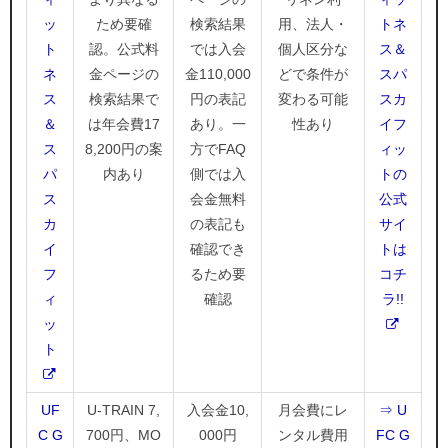
ッ
ため要確
検索結果
用、法人・
トネ
ト
認。公式料
では入会
個人区分な
ス＆
ネ
金ページの
金110,000
どで条件が
スパ
ス
検索結果で
円の表記
変わる可能
スカ
＆
は年会費17
あり。一
性あり
イフ
ス
8,200円の案
方でFAQ
ィッ
パ
内あり
側では入
トの
ス
会金無料
公式
カ
の表記も
サイ
イ
確認でき
トは
フ
るため要
コチ
ィ
確認
ラ!!
ッ
ト
UF
U-TRAIN 7,
入会金10,
月会費にレ
⇒ U
C G
700円、MO
000円
ンタル費用
FC G