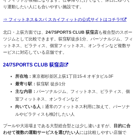
り運動したい人にも合いやすい施設です。
⇒ フィットネス＆スパ スカイフィットの公式サイトはコチラ!!
北口・上荻方面では、
24/7SPORTS CLUB 荻窪店
も複合型のスポー
ツジムとして比較できます。荻窪駅徒歩1分、パーソナルジム、フィ
ットネス、ピラティス、個室フィットネス、オンラインなど複数サ
ービスに対応している店舗です。
24/7SPORTS CLUB 荻窪店
所在地：
東京都杉並区上荻1丁目15-4 オギタビル3F
最寄り駅：
荻窪駅 徒歩1分
主な内容：
パーソナルジム、フィットネス、ピラティス、個
室フィットネス、オンラインなど
向いている人：
通常のフィットネス利用に加えて、パーソナ
ルやピラティスも検討したい人
プールや大浴場まである大型総合型とは少し違いますが、
目的に合
わせて複数の運動サービスを選びたい人
には比較しやすい店舗で