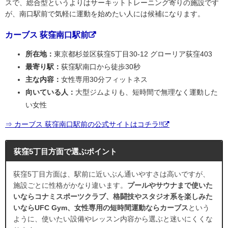
スで、総合型というよりはサーキットトレーニング寄りの施設です
が、南口駅前で気軽に運動を始めたい人には候補になります。
カーブス 荻窪南口駅前
所在地：
東京都杉並区荻窪5丁目30-12 グローリア荻窪403
最寄り駅：
荻窪駅南口から徒歩30秒
主な内容：
女性専用30分フィットネス
向いている人：
大型ジムよりも、短時間で無理なく運動した
い女性
⇒ カーブス 荻窪南口駅前の公式サイトはコチラ!!
荻窪5丁目方面で選ぶポイント
荻窪5丁目方面は、駅前に近いぶん通いやすさは高いですが、
施設ごとに性格がかなり違います。
プールやサウナまで使いた
いならコナミスポーツクラブ、格闘技やスタジオ系を楽しみた
いならUFC Gym、女性専用の短時間運動ならカーブス
という
ように、使いたい設備やレッスン内容から選ぶと迷いにくくな