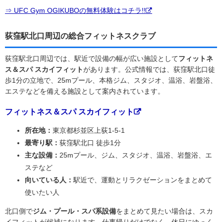
⇒ UFC Gym OGIKUBOの無料体験はコチラ!!
荻窪駅北口周辺の総合フィットネスクラブ
荻窪駅北口周辺では、駅近で設備の幅が広い施設として
フィットネ
ス＆スパ スカイフィット
があります。公式情報では、荻窪駅北口徒
歩1分の立地で、25mプール、本格ジム、スタジオ、温浴、岩盤浴、
エステなどを備える施設として案内されています。
フィットネス＆スパ スカイフィット
所在地：
東京都杉並区上荻1-5-1
最寄り駅：
荻窪駅北口 徒歩1分
主な設備：
25mプール、ジム、スタジオ、温浴、岩盤浴、エ
ステなど
向いている人：
駅近で、運動とリラクゼーションをまとめて
使いたい人
北口側で
ジム・プール・スパ系設備
をまとめて見たい場合は、スカ
イフィットが候補になります。仕事帰りだけでなく、休日にゆっく