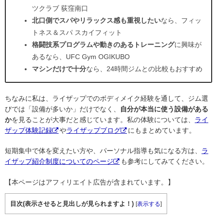
ツクラブ 荻窪南口
北口側でスパやリラックス感も重視したい
なら、フィッ
トネス＆スパ スカイフィット
格闘技系プログラムや動きのあるトレーニング
に興味が
あるなら、UFC Gym OGIKUBO
マシンだけで十分
なら、24時間ジムとの比較もおすすめ
ちなみに私は、ライザップでのボディメイク経験を通して、ジム選
びでは「設備が多いか」だけでなく、
自分が本当に使う設備がある
か
を見ることが大事だと感じています。私の体験については、
ライ
ザップ体験記録
や
ライザップブログ
にもまとめています。
短期集中で体を変えたい方や、パーソナル指導も気になる方は、
ラ
イザップ紹介制度についてのページ
も参考にしてみてください。
【本ページはアフィリエイト広告が含まれています。】
目次(表示させると見出しが見られますよ！)
[
表示する
]