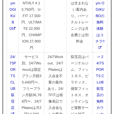
ym
NTHLY 4 1
は含まれな
ym O
OGI
3,750円、U-
い案内あ
GIKU
KU
FIT 17,500
り。パーソ
BOの
B
円、ULTIMA
ナルトレー
無料
O
TE 22,000
ニングは月
体験
円、CHAMP
会費とは別
はコ
ION 27,900
料金
チラ!!
円
24/
サービス
24/7Work
荻窪店はパ
⇒ 2
7SP
別。24/7Wo
out、24/7
ーソナルジ
4/7S
OR
rkoutは固定
Pilatesは
ム、フィッ
POR
TS
プラン月額3
入会金不
トネス、ピ
TS C
CL
3,440円〜、
要の案内
ラティス、
LUB
UB
フリープラ
あり。24/
個室フィッ
荻窪
荻
ン月額36,78
7FITは画
トネス、オ
店の
窪
4円〜。24/7
像表記で
ンラインな
無料
店
Pilatesは月2
入会金な
ど複数サー
カウ