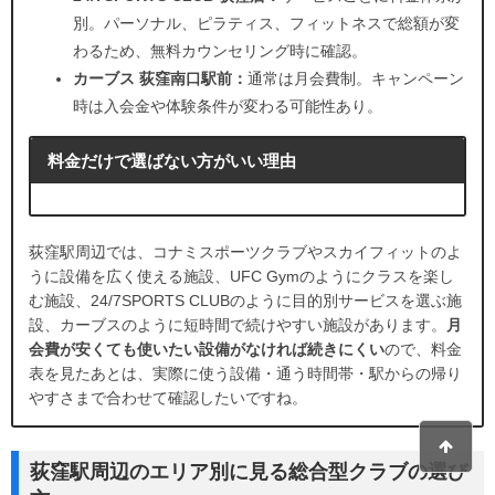
別。パーソナル、ピラティス、フィットネスで総額が変
わるため、無料カウンセリング時に確認。
カーブス 荻窪南口駅前：
通常は月会費制。キャンペーン
時は入会金や体験条件が変わる可能性あり。
料金だけで選ばない方がいい理由
荻窪駅周辺では、コナミスポーツクラブやスカイフィットのよ
うに設備を広く使える施設、UFC Gymのようにクラスを楽し
む施設、24/7SPORTS CLUBのように目的別サービスを選ぶ施
設、カーブスのように短時間で続けやすい施設があります。
月
会費が安くても使いたい設備がなければ続きにくい
ので、料金
表を見たあとは、実際に使う設備・通う時間帯・駅からの帰り
やすさまで合わせて確認したいですね。
荻窪駅周辺のエリア別に見る総合型クラブの選び