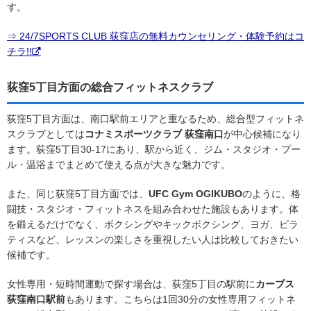
す。
⇒ 24/7SPORTS CLUB 荻窪店の無料カウンセリング・体験予約はコ
チラ!!
荻窪5丁目方面の総合フィットネスクラブ
荻窪5丁目方面は、南口駅前エリアと重なるため、総合型フィットネ
スクラブとしては
コナミスポーツクラブ 荻窪南口
が中心候補になり
ます。荻窪5丁目30-17にあり、駅から近く、ジム・スタジオ・プー
ル・温浴までまとめて使える点が大きな魅力です。
また、同じ荻窪5丁目方面では、
UFC Gym OGIKUBO
のように、格
闘技・スタジオ・フィットネスを組み合わせた施設もあります。体
を鍛えるだけでなく、ボクシングやキックボクシング、ヨガ、ピラ
ティスなど、レッスンの楽しさを重視したい人は比較しておきたい
候補です。
女性専用・短時間運動で探す場合は、荻窪5丁目の駅前に
カーブス
荻窪南口駅前
もあります。こちらは1回30分の女性専用フィットネ