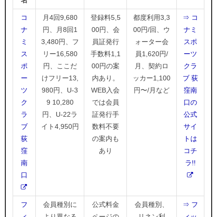
名
コ
月4回9,680
登録料5,5
都度利用3,3
⇒ コ
ナ
円、月8回1
00円、会
00円/回、ウ
ナミ
ミ
3,480円、フ
員証発行
ォーター会
スポ
ス
リー16,580
手数料1,1
員1,620円/
ーツ
ポ
円、ここだ
00円の案
月、契約ロ
クラ
ー
けフリー13,
内あり。
ッカー1,100
ブ 荻
ツ
980円、U-3
WEB入会
円〜/月など
窪南
ク
9 10,280
では会員
口の
ラ
円、U-22ラ
証発行手
公式
ブ
イト4,950円
数料不要
サイ
荻
の案内も
トは
窪
あり
コチ
南
ラ!!
口
フ
会員種別に
公式料金
会員種別、
⇒ フ
ィ
より異なる
ページの
リネン利
ィッ