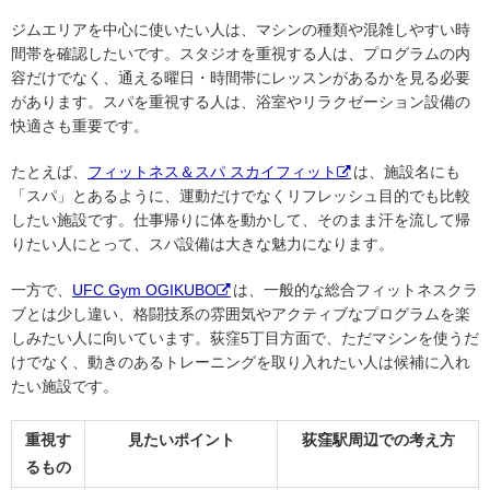
ジムエリアを中心に使いたい人は、マシンの種類や混雑しやすい時
間帯を確認したいです。スタジオを重視する人は、プログラムの内
容だけでなく、通える曜日・時間帯にレッスンがあるかを見る必要
があります。スパを重視する人は、浴室やリラクゼーション設備の
快適さも重要です。
たとえば、
フィットネス＆スパ スカイフィット
は、施設名にも
「スパ」とあるように、運動だけでなくリフレッシュ目的でも比較
したい施設です。仕事帰りに体を動かして、そのまま汗を流して帰
りたい人にとって、スパ設備は大きな魅力になります。
一方で、
UFC Gym OGIKUBO
は、一般的な総合フィットネスクラ
ブとは少し違い、格闘技系の雰囲気やアクティブなプログラムを楽
しみたい人に向いています。荻窪5丁目方面で、ただマシンを使うだ
けでなく、動きのあるトレーニングを取り入れたい人は候補に入れ
たい施設です。
重視す
見たいポイント
荻窪駅周辺での考え方
るもの