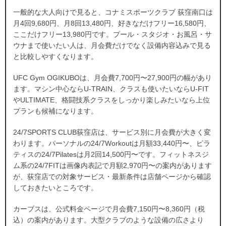
一般的な大人向けで見ると、コナミスポーツクラブ 荻窪南口は
月4回9,680円、月8回13,480円、好きなだけフリー16,580円、
ここだけフリー13,980円です。プール・スタジオ・お風呂・サ
ウナまで使いたい人は、月会費だけでなく設備内容込みで見る
と比較しやすくなります。
UFC Gym OGIKUBOは、月会費7,700円〜27,900円の幅があり
ます。マシン中心ならU-TRAIN、クラスも使いたいならU-FIT
やULTIMATE、格闘技系クラスをしっかり楽しみたいなら上位
プランも候補になります。
24/7SPORTS CLUB荻窪店は、サービス別に月会費が大きく変
わります。パーソナルの24/7Workoutは月額33,440円〜、ピラ
ティスの24/7Pilatesは月2回14,500円〜です。フィットネスジ
ム系の24/7FITは画像内表記で月額2,970円〜の案内があります
が、荻窪店での対象サービス・最新条件は店舗ページから確認
しておきたいところです。
カーブスは、公式料金ページで月会費7,150円〜8,360円（税
込）の案内があります。大型クラブのような設備の広さより