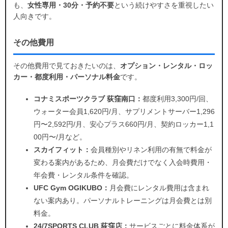
も、
女性専用・30分・予約不要
という続けやすさを重視したい
人向きです。
その他費用
その他費用で見ておきたいのは、
オプション・レンタル・ロッ
カー・都度利用・パーソナル料金
です。
コナミスポーツクラブ 荻窪南口：
都度利用3,300円/回、
ウォーター会員1,620円/月、サプリメントサーバー1,296
円〜2,592円/月、安心プラス660円/月、契約ロッカー1,1
00円〜/月など。
スカイフィット：
会員種別やリネン利用の有無で料金が
変わる案内があるため、月会費だけでなく入会時費用・
年会費・レンタル条件を確認。
UFC Gym OGIKUBO：
月会費にレンタル費用は含まれ
ない案内あり。パーソナルトレーニングは月会費とは別
料金。
24/7SPORTS CLUB 荻窪店：
サービスごとに料金体系が