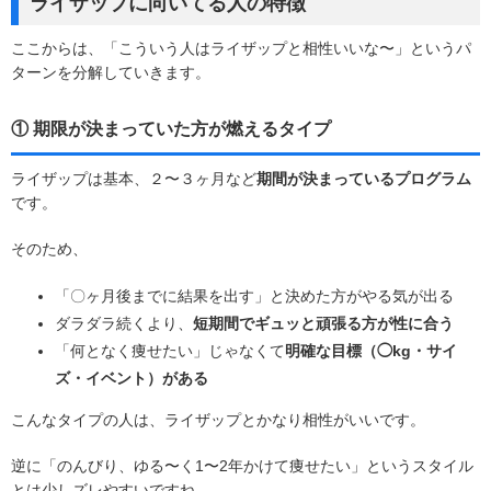
ライザップに
向いてる人
の特徴
ここからは、「こういう人はライザップと相性いいな〜」というパ
ターンを分解していきます。
① 期限が決まっていた方が燃えるタイプ
ライザップは基本、２〜３ヶ月など
期間が決まっているプログラム
です。
そのため、
「〇ヶ月後までに結果を出す」と決めた方がやる気が出る
ダラダラ続くより、
短期間でギュッと頑張る方が性に合う
「何となく痩せたい」じゃなくて
明確な目標（◯kg・サイ
ズ・イベント）がある
こんなタイプの人は、ライザップとかなり相性がいいです。
逆に「のんびり、ゆる〜く1〜2年かけて痩せたい」というスタイル
とは少しズレやすいですね。