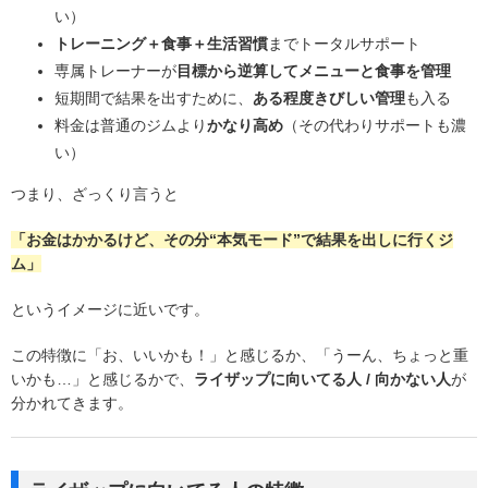
い）
トレーニング＋食事＋生活習慣
までトータルサポート
専属トレーナーが
目標から逆算してメニューと食事を管理
短期間で結果を出すために、
ある程度きびしい管理
も入る
料金は普通のジムより
かなり高め
（その代わりサポートも濃
い）
つまり、ざっくり言うと
「お金はかかるけど、その分“本気モード”で結果を出しに行くジ
ム」
というイメージに近いです。
この特徴に「お、いいかも！」と感じるか、「うーん、ちょっと重
いかも…」と感じるかで、
ライザップに向いてる人 / 向かない人
が
分かれてきます。