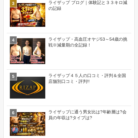
ライザップ ブログ｜体験記と３３キロ減
の記録
ライザップ・高血圧オヤジ53～54歳の挑
戦※減量期の全記録！
ライザップ４５人の口コミ・評判＆全国
店舗別口コミ・評判!!
ライザップに通う男女比は?年齢層は?会
員の年収は?タイプは?