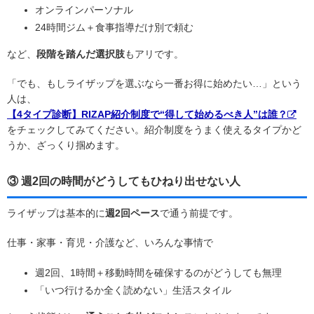
オンラインパーソナル
24時間ジム＋食事指導だけ別で頼む
など、
段階を踏んだ選択肢
もアリです。
「でも、もしライザップを選ぶなら一番お得に始めたい…」という
人は、
【4タイプ診断】RIZAP紹介制度で“得して始めるべき人”は誰？
をチェックしてみてください。紹介制度をうまく使えるタイプかど
うか、ざっくり掴めます。
③ 週2回の時間がどうしてもひねり出せない人
ライザップは基本的に
週2回ペース
で通う前提です。
仕事・家事・育児・介護など、いろんな事情で
週2回、1時間＋移動時間を確保するのがどうしても無理
「いつ行けるか全く読めない」生活スタイル