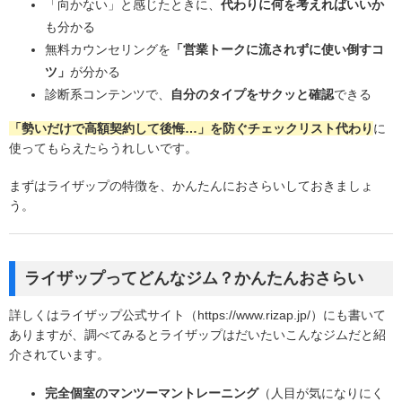
「向かない」と感じたときに、
代わりに何を考えればいいか
も分かる
無料カウンセリングを
「営業トークに流されずに使い倒すコ
ツ」
が分かる
診断系コンテンツで、
自分のタイプをサクッと確認
できる
「勢いだけで高額契約して後悔…」を防ぐチェックリスト代わり
に
使ってもらえたらうれしいです。
まずはライザップの特徴を、かんたんにおさらいしておきましょ
う。
ライザップってどんなジム？かんたんおさらい
詳しくはライザップ公式サイト（https://www.rizap.jp/）にも書いて
ありますが、調べてみるとライザップはだいたいこんなジムだと紹
介されています。
完全個室のマンツーマントレーニング
（人目が気になりにく