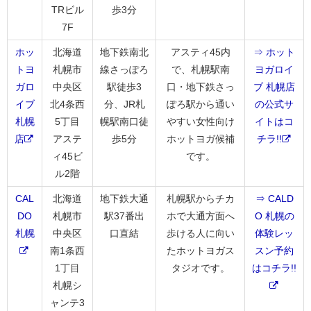
TRビル
歩3分
7F
ホッ
北海道
地下鉄南北
アスティ45内
⇒ ホット
トヨ
札幌市
線さっぽろ
で、札幌駅南
ヨガロイ
ガロ
中央区
駅徒歩3
口・地下鉄さっ
ブ 札幌店
イブ
北4条西
分、JR札
ぽろ駅から通い
の公式サ
札幌
5丁目
幌駅南口徒
やすい女性向け
イトはコ
店
アステ
歩5分
ホットヨガ候補
チラ!!
ィ45ビ
です。
ル2階
CAL
北海道
地下鉄大通
札幌駅からチカ
⇒ CALD
DO
札幌市
駅37番出
ホで大通方面へ
O 札幌の
札幌
中央区
口直結
歩ける人に向い
体験レッ
南1条西
たホットヨガス
スン予約
1丁目
タジオです。
はコチラ!!
札幌シ
ャンテ3