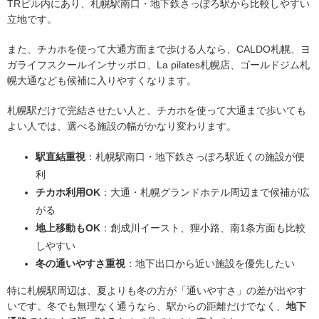
TRビル内にあり、札幌駅南口・地下鉄さっぽろ駅から比較しやすい
立地です。
また、チカホを使って大通方面まで歩ける人なら、CALDO札幌、ヨ
ガライフスクールインサッポロ、La pilates札幌店、ゴールドジム札
幌大通なども候補に入りやすくなります。
札幌駅だけで完結させたい人と、チカホを使って大通まで歩いても
よい人では、選べる施設の幅がかなり変わります。
駅直結重視
：札幌駅南口・地下鉄さっぽろ駅近くの施設が便
利
チカホ利用OK
：大通・札幌グランドホテル周辺まで候補が広
がる
地上移動もOK
：創成川イースト、狸小路、南1条方面も比較
しやすい
冬の通いやすさ重視
：地下出口から近い施設を優先したい
特に札幌駅周辺は、夏よりも冬の方が「通いやすさ」の差が出やす
いです。冬でも無理なく通うなら、駅からの距離だけでなく、
地下