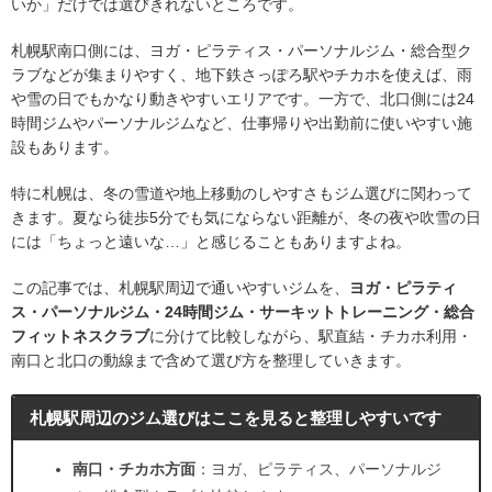
いか」だけでは選びきれないところです。
札幌駅南口側には、ヨガ・ピラティス・パーソナルジム・総合型ク
ラブなどが集まりやすく、地下鉄さっぽろ駅やチカホを使えば、雨
や雪の日でもかなり動きやすいエリアです。一方で、北口側には24
時間ジムやパーソナルジムなど、仕事帰りや出勤前に使いやすい施
設もあります。
特に札幌は、冬の雪道や地上移動のしやすさもジム選びに関わって
きます。夏なら徒歩5分でも気にならない距離が、冬の夜や吹雪の日
には「ちょっと遠いな…」と感じることもありますよね。
この記事では、札幌駅周辺で通いやすいジムを、
ヨガ・ピラティ
ス・パーソナルジム・24時間ジム・サーキットトレーニング・総合
フィットネスクラブ
に分けて比較しながら、駅直結・チカホ利用・
南口と北口の動線まで含めて選び方を整理していきます。
札幌駅周辺のジム選びはここを見ると整理しやすいです
南口・チカホ方面
：ヨガ、ピラティス、パーソナルジ