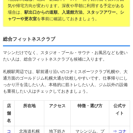
気や帰宅方向が変わります。深夜や早朝に利用する予定がある
場合は、
駅出口からの道順、入退館方法、スタッフアワー、シ
ャワーや更衣室
を事前に確認しておきましょう。
総合フィットネスクラブ
マシンだけでなく、スタジオ・プール・サウナ・お風呂なども使い
たい人は、総合フィットネスクラブも候補に入ります。
札幌駅周辺では、駅前通り沿いのコナミスポーツクラブ札幌や、大
通方面のゴールドジム札幌大通が比較しやすいです。仕事帰りにし
っかり汗を流したい人、本格的に筋トレしたい人、ジム以外の設備
も重視したい人はチェックしておきましょう。
店
所在地
アクセス
特徴・選び方
公式サ
舗
イト
名
コ
北海道札幌
地下鉄さ
マシンジム、プ
⇒ コナ