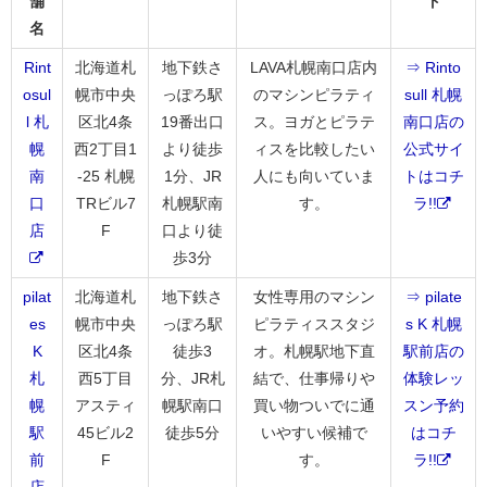
舗
ト
名
Rint
北海道札
地下鉄さ
LAVA札幌南口店内
⇒ Rinto
osul
幌市中央
っぽろ駅
のマシンピラティ
sull 札幌
l 札
区北4条
19番出口
ス。ヨガとピラテ
南口店の
幌
西2丁目1
より徒歩
ィスを比較したい
公式サイ
南
-25 札幌
1分、JR
人にも向いていま
トはコチ
口
TRビル7
札幌駅南
す。
ラ!!
店
F
口より徒
歩3分
pilat
北海道札
地下鉄さ
女性専用のマシン
⇒ pilate
es
幌市中央
っぽろ駅
ピラティススタジ
s K 札幌
K
区北4条
徒歩3
オ。札幌駅地下直
駅前店の
札
西5丁目
分、JR札
結で、仕事帰りや
体験レッ
幌
アスティ
幌駅南口
買い物ついでに通
スン予約
駅
45ビル2
徒歩5分
いやすい候補で
はコチ
前
F
す。
ラ!!
店