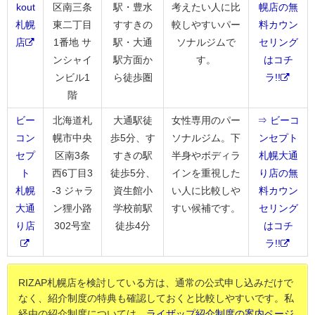
kout
区南三条
駅・豊水
考えたい人に比
幌店の無
札幌
東二丁目
すすきの
較しやすいパー
料カウン
店
1番地 サ
駅・大通
ソナルジムで
セリング
ンシャイ
駅方面か
す。
はコチ
ンビル1
ら徒歩圏
ラ!!
階
ビー
北海道札
大通駅徒
女性専用のパー
⇒ ビーコ
コン
幌市中央
歩5分、す
ソナルジム。下
ンセプト
セプ
区南3条
すきの駅
半身やボディラ
札幌大通
ト
西6丁目3
徒歩5分、
インを重視した
り店の無
札幌
-3 ジャラ
資生館小
い人に比較しや
料カウン
大通
ン狸小路
学校前駅
すい候補です。
セリング
り店
302号室
徒歩4分
はコチ
ラ!!
RIZAP札幌店を検討している方は、通常の公式申し込みだけで
なく、紹介制度の特典も確認しておくと比較しやすいです。私
経由の紹介制度については、
ライザップ紹介制度の案内ページ