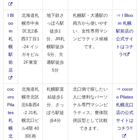
I Bl
北海道札
地下鉄さ
札幌駅・大通駅の
⇒ I Bloo
oo
幌市中央
っぽろ駅
両方から使いやす
m 札幌
m
区北2条
徒歩1
い、女性専用マシ
駅前店の
札
西3丁目1
分、JR札
ンピラティス候補
公式サイ
幌
-24 イシ
幌駅徒歩
です。
トはコチ
駅
ガキビル
5分、大
ラ!!
前
2F東室
通駅徒歩
店
5分
coc
北海道札
札幌駅直
北口側で探したい
⇒ cocor
oro
幌市北区
結徒歩1
人に便利なパーソ
o Pilates
Pila
北6条西4
分、さっ
ナル専門マシンピ
札幌北口
tes
-2 J1札
ぽろ駅徒
ラティス。整体院
店の公式
札
幌北口ビ
歩4分
併設型として比較
サイトは
幌
ル4階 40
できます。
コチラ!!
北
3区画