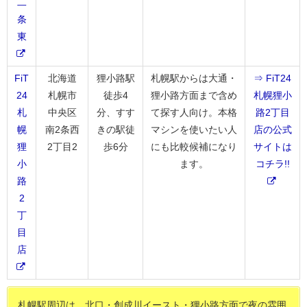
二
条
東
FiT
北海道
狸小路駅
札幌駅からは大通・
⇒ FiT24
24
札幌市
徒歩4
狸小路方面まで含め
札幌狸小
札
中央区
分、すす
て探す人向け。本格
路2丁目
幌
南2条西
きの駅徒
マシンを使いたい人
店の公式
狸
2丁目2
歩6分
にも比較候補になり
サイトは
小
ます。
コチラ!!
路
2
丁
目
店
札幌駅周辺は、北口・創成川イースト・狸小路方面で夜の雰囲