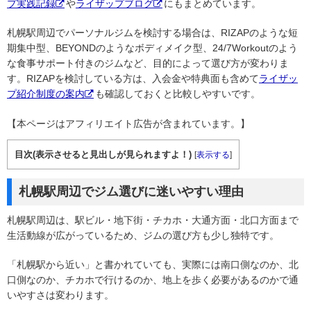
プ実践記録
や
ライザップブログ
にもまとめています。
札幌駅周辺でパーソナルジムを検討する場合は、RIZAPのような短
期集中型、BEYONDのようなボディメイク型、24/7Workoutのよう
な食事サポート付きのジムなど、目的によって選び方が変わりま
す。RIZAPを検討している方は、入会金や特典面も含めて
ライザッ
プ紹介制度の案内
も確認しておくと比較しやすいです。
【本ページはアフィリエイト広告が含まれています。】
目次(表示させると見出しが見られますよ！)
[
表示する
]
札幌駅周辺でジム選びに迷いやすい理由
札幌駅周辺は、駅ビル・地下街・チカホ・大通方面・北口方面まで
生活動線が広がっているため、ジムの選び方も少し独特です。
「札幌駅から近い」と書かれていても、実際には南口側なのか、北
口側なのか、チカホで行けるのか、地上を歩く必要があるのかで通
いやすさは変わります。