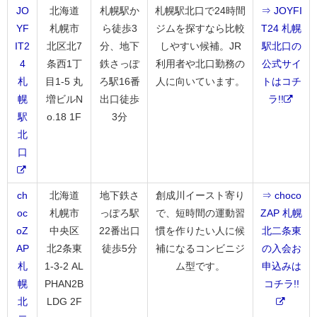
JO
北海道
札幌駅か
札幌駅北口で24時間
⇒ JOYFI
YF
札幌市
ら徒歩3
ジムを探すなら比較
T24 札幌
IT2
北区北7
分、地下
しやすい候補。JR
駅北口の
4
条西1丁
鉄さっぽ
利用者や北口勤務の
公式サイ
札
目1-5 丸
ろ駅16番
人に向いています。
トはコチ
幌
増ビルN
出口徒歩
ラ!!
駅
o.18 1F
3分
北
口
ch
北海道
地下鉄さ
創成川イースト寄り
⇒ choco
oc
札幌市
っぽろ駅
で、短時間の運動習
ZAP 札幌
oZ
中央区
22番出口
慣を作りたい人に候
北二条東
AP
北2条東
徒歩5分
補になるコンビニジ
の入会お
札
1-3-2 AL
ム型です。
申込みは
幌
PHAN2B
コチラ!!
北
LDG 2F