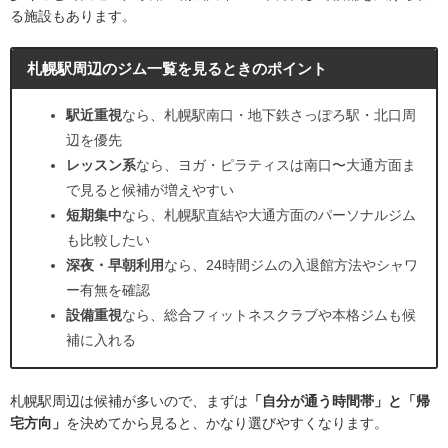
る施設もあります。
札幌駅周辺のジム一覧を見るときのポイント
駅近重視
なら、札幌駅南口・地下鉄さっぽろ駅・北口周
辺を優先
レッスン系
なら、ヨガ・ピラティスは南口〜大通方面ま
で見ると候補が増えやすい
短期集中
なら、札幌駅直結や大通方面のパーソナルジム
も比較したい
深夜・早朝利用
なら、24時間ジムの入退館方法やシャワ
ー有無を確認
設備重視
なら、総合フィットネスクラブや本格ジムも候
補に入れる
札幌駅周辺は候補が多いので、まずは
「自分が通う時間帯」と「帰
宅方向」
を決めてから見ると、かなり選びやすくなります。