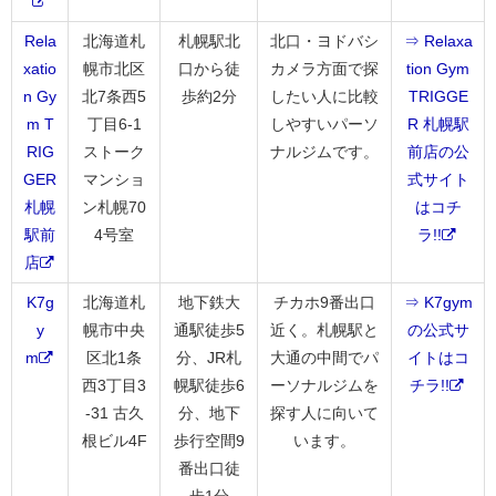
Rela
北海道札
札幌駅北
北口・ヨドバシ
⇒ Relaxa
xatio
幌市北区
口から徒
カメラ方面で探
tion Gym
n Gy
北7条西5
歩約2分
したい人に比較
TRIGGE
m T
丁目6-1
しやすいパーソ
R 札幌駅
RIG
ストーク
ナルジムです。
前店の公
GER
マンショ
式サイト
札幌
ン札幌70
はコチ
駅前
4号室
ラ!!
店
K7g
北海道札
地下鉄大
チカホ9番出口
⇒ K7gym
y
幌市中央
通駅徒歩5
近く。札幌駅と
の公式サ
m
区北1条
分、JR札
大通の中間でパ
イトはコ
西3丁目3
幌駅徒歩6
ーソナルジムを
チラ!!
-31 古久
分、地下
探す人に向いて
根ビル4F
歩行空間9
います。
番出口徒