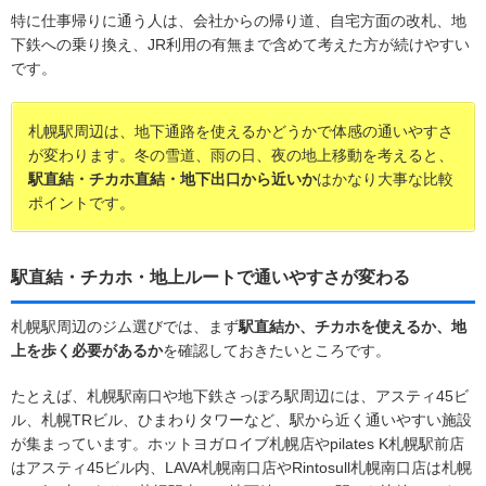
特に仕事帰りに通う人は、会社からの帰り道、自宅方面の改札、地
下鉄への乗り換え、JR利用の有無まで含めて考えた方が続けやすい
です。
札幌駅周辺は、地下通路を使えるかどうかで体感の通いやすさ
が変わります。冬の雪道、雨の日、夜の地上移動を考えると、
駅直結・チカホ直結・地下出口から近いか
はかなり大事な比較
ポイントです。
駅直結・チカホ・地上ルートで通いやすさが変わる
札幌駅周辺のジム選びでは、まず
駅直結か、チカホを使えるか、地
上を歩く必要があるか
を確認しておきたいところです。
たとえば、札幌駅南口や地下鉄さっぽろ駅周辺には、アスティ45ビ
ル、札幌TRビル、ひまわりタワーなど、駅から近く通いやすい施設
が集まっています。ホットヨガロイブ札幌店やpilates K札幌駅前店
はアスティ45ビル内、LAVA札幌南口店やRintosull札幌南口店は札幌