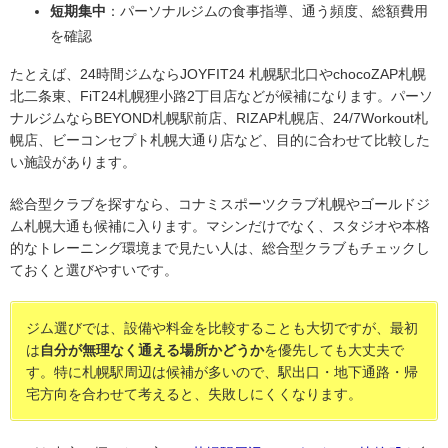
短期集中
：パーソナルジムの食事指導、通う頻度、総額費用
を確認
たとえば、24時間ジムならJOYFIT24 札幌駅北口やchocoZAP札幌
北二条東、FiT24札幌狸小路2丁目店などが候補になります。パーソ
ナルジムならBEYOND札幌駅前店、RIZAP札幌店、24/7Workout札
幌店、ビーコンセプト札幌大通り店など、目的に合わせて比較した
い施設があります。
総合型クラブを探すなら、コナミスポーツクラブ札幌やゴールドジ
ム札幌大通も候補に入ります。マシンだけでなく、スタジオや本格
的なトレーニング環境まで見たい人は、総合型クラブもチェックし
ておくと選びやすいです。
ジム選びでは、設備や料金を比較することも大切ですが、最初
は
自分が無理なく通える場所かどうか
を優先しても大丈夫で
す。特に札幌駅周辺は候補が多いので、駅出口・地下通路・帰
宅方向を合わせて考えると、失敗しにくくなります。