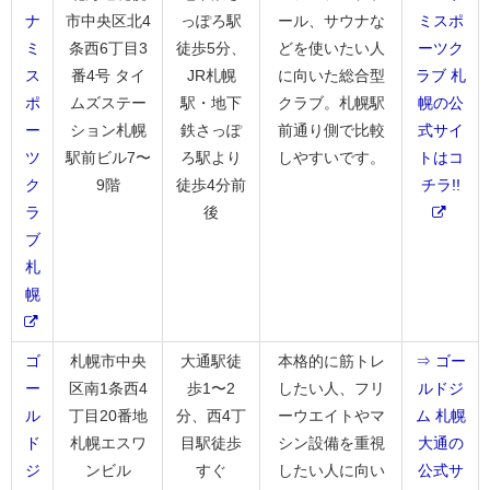
ナ
市中央区北4
っぽろ駅
ール、サウナな
ミスポ
ミ
条西6丁目3
徒歩5分、
どを使いたい人
ーツク
ス
番4号 タイ
JR札幌
に向いた総合型
ラブ 札
ポ
ムズステー
駅・地下
クラブ。札幌駅
幌の公
ー
ション札幌
鉄さっぽ
前通り側で比較
式サイ
ツ
駅前ビル7〜
ろ駅より
しやすいです。
トはコ
ク
9階
徒歩4分前
チラ!!
ラ
後
ブ
札
幌
ゴ
札幌市中央
大通駅徒
本格的に筋トレ
⇒ ゴー
ー
区南1条西4
歩1〜2
したい人、フリ
ルドジ
ル
丁目20番地
分、西4丁
ーウエイトやマ
ム 札幌
ド
札幌エスワ
目駅徒歩
シン設備を重視
大通の
ジ
ンビル
すぐ
したい人に向い
公式サ