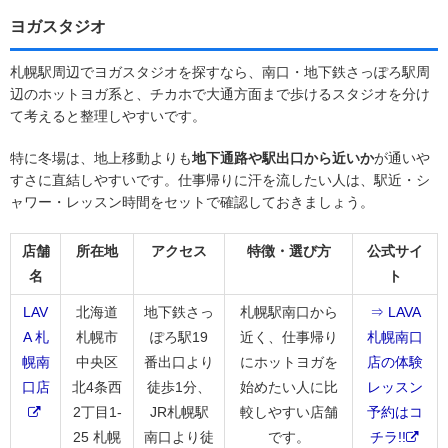
ヨガスタジオ
札幌駅周辺でヨガスタジオを探すなら、南口・地下鉄さっぽろ駅周
辺のホットヨガ系と、チカホで大通方面まで歩けるスタジオを分け
て考えると整理しやすいです。
特に冬場は、地上移動よりも
地下通路や駅出口から近いか
が通いや
すさに直結しやすいです。仕事帰りに汗を流したい人は、駅近・シ
ャワー・レッスン時間をセットで確認しておきましょう。
店舗
所在地
アクセス
特徴・選び方
公式サイ
名
ト
LAV
北海道
地下鉄さっ
札幌駅南口から
⇒ LAVA
A 札
札幌市
ぽろ駅19
近く、仕事帰り
札幌南口
幌南
中央区
番出口より
にホットヨガを
店の体験
口店
北4条西
徒歩1分、
始めたい人に比
レッスン
2丁目1-
JR札幌駅
較しやすい店舗
予約はコ
25 札幌
南口より徒
です。
チラ!!