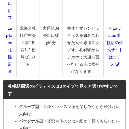
口
店
La
北海道札
大通駅34
整体とマシンピラ
⇒ La pil
pilat
幌市中央
番出口徒
ティスを組み合わ
ates 札
es
区南1条
歩1分
せた女性専用スタ
幌店の公
札
西1-2 松
ジオ。札幌駅から
式サイト
幌
崎ビル3
チカホで大通方面
はコチ
店
F
へ行ける人に候補
ラ!!
になります。
札幌駅周辺のピラティスは3タイプで見ると選びやすいで
す
グループ型
：音楽やレッスン感を楽しみながら続けたい
人向け
パーソナル型
：姿勢や体のクセを細かく見てもらいたい
人向け