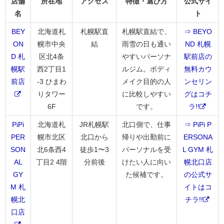
店舗
所在地
アクセス
特徴・選び方
公式サイ
名
ト
BEY
北海道札
札幌駅直
札幌駅直結で、
⇒ BEYO
ON
幌市中央
結
雨雪の日も通い
ND 札幌
D 札
区北4条
やすいパーソナ
駅前店の
幌駅
西2丁目1
ルジム。ボディ
無料カウ
前店
-3 ひまわ
メイク目的の人
ンセリン
りタワー
に比較しやすい
グはコチ
6F
です。
ラ!!
PiPi
北海道札
JR札幌駅
北口側で、仕事
⇒ PiPi P
PER
幌市北区
北口から
帰りや出勤前に
ERSONA
SON
北6条西4
徒歩1〜3
パーソナルを受
L GYM 札
AL
丁目2 4階
分前後
けたい人に向い
幌北口店
GY
た候補です。
の公式サ
M 札
イトはコ
幌北
チラ!!
口店