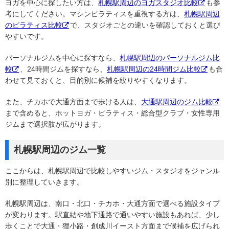
ヨガを中心に探したい方は、
札幌駅周辺のヨガスタジオ比較
も参
考にしてください。マシンピラティスを重視する方は、
札幌駅周辺
のピラティス比較
で、スタジオごとの違いを確認しておくと選び
やすいです。
パーソナルジムを中心に探すなら、
札幌駅周辺のパーソナルジム比
較
、24時間ジムを探すなら、
札幌駅周辺の24時間ジム比較
も合
わせて見ておくと、目的別に候補を絞りやすくなります。
また、チカホで大通方面まで歩ける人は、
大通駅周辺のジム比較
まで含めると、ホットヨガ・ピラティス・総合型クラブ・女性専用
ジムまで選択肢が広がります。
札幌駅周辺のジム一覧
ここからは、札幌駅周辺で比較しやすいジム・スタジオをジャンル
別に整理していきます。
札幌駅周辺は、南口・北口・チカホ・大通方面で選べる施設タイプ
が変わります。駅直結や地下通路で通いやすい施設もあれば、少し
歩くことで大通・狸小路・創成川イースト方面まで候補を広げられ