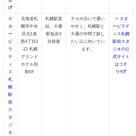
ス
北海道札
札幌駅直
チカホ沿いで通い
⇒ スタ
タ
幌市中央
結、大通
やすく、札幌駅と
ーピラテ
ー
区北1条
駅徒歩3
大通の中間で探し
ィス札幌
ピ
西4丁目2
分前後
たい人に向いてい
駅前スタ
ラ
-12 札幌
ます。
ジオの公
テ
グランド
式サイト
ィ
ホテル別
はコチ
ス
館5F
ラ!!
札
幌
駅
前
ス
タ
ジ
オ