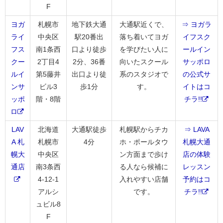
F
ヨガ
札幌市
地下鉄大通
大通駅近くで、
⇒ ヨガラ
ライ
中央区
駅20番出
落ち着いてヨガ
イフスク
フス
南1条西
口より徒歩
を学びたい人に
ールイン
クー
2丁目4
2分、36番
向いたスクール
サッポロ
ルイ
第5藤井
出口より徒
系のスタジオで
の公式サ
ンサ
ビル3
歩1分
す。
イトはコ
ッポ
階・8階
チラ!!
ロ
LAV
北海道
大通駅徒歩
札幌駅からチカ
⇒ LAVA
A 札
札幌市
4分
ホ・ポールタウ
札幌大通
幌大
中央区
ン方面まで歩け
店の体験
通店
南3条西
る人なら候補に
レッスン
4-12-1
入れやすい店舗
予約はコ
アルシ
です。
チラ!!
ュビル8
F