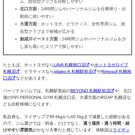
ム、総合型クラブを比較しやすい
北口方面
：24時間ジムやパーソナルジムを仕事帰り・出
勤前に使いやすい
大通方面
：ホットヨガ、ピラティス、女性専用ジム、総
合型クラブまで候補が広がる
創成川イースト方面
：24時間ジムやパーソナルジムを少
し落ち着いたエリアで探しやすい
たとえば、ホットヨガなら
LAVA 札幌南口店
や
ホットヨガロイブ
札幌店
、ピラティスなら
pilates K 札幌駅前店
や
Rintosull 札幌南
口店
などがあります。
パーソナルジムでは、札幌駅直結の
BEYOND 札幌駅前店
や、北口
側のPiPi PERSONAL GYM 札幌北口店、大通方面のRIZAP 札幌店な
ども比較候補になります。
私自身も、ライザップで99.6kgから60.5kgまで減量した経験がある
ので、ジム選びでは「料金」だけでなく、
通う場所・通う時間・続
けやすい雰囲気
がかなり大事だと感じています。体験談は
ライザッ