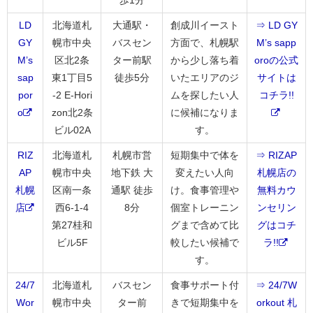
歩1分
LD
北海道札
大通駅・
創成川イースト
⇒ LD GY
GY
幌市中央
バスセン
方面で、札幌駅
M’s sapp
M’s
区北2条
ター前駅
から少し落ち着
oroの公式
sap
東1丁目5
徒歩5分
いたエリアのジ
サイトは
por
-2 E-Hori
ムを探したい人
コチラ!!
o
zon北2条
に候補になりま
ビル02A
す。
RIZ
北海道札
札幌市営
短期集中で体を
⇒ RIZAP
AP
幌市中央
地下鉄 大
変えたい人向
札幌店の
札幌
区南一条
通駅 徒歩
け。食事管理や
無料カウ
店
西6-1-4
8分
個室トレーニン
ンセリン
第27桂和
グまで含めて比
グはコチ
ビル5F
較したい候補で
ラ!!
す。
24/7
北海道札
バスセン
食事サポート付
⇒ 24/7W
Wor
幌市中央
ター前
きで短期集中を
orkout 札