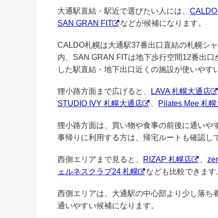
大通駅直結・駅近で選びたい人には、
CALDO
SAN GRAN FIT
などが候補になります。
CALDO札幌は大通駅37番出口直結の札幌シ
内、SAN GRAN FITは地下歩行空間12
した駅直結・地下出口近くの施設が使いやす
狸小路方面まで広げると、
LAVA 札幌大通店
STUDIO IVY 札幌大通店
、
Pilates Mee 
狸小路方面は、買い物や食事の前後に通いや
事帰りに利用する方は、帰宅ルートも確認し
西側エリアまで見ると、
RIZAP 札幌店
、
ze
ェルネスクラブ24 札幌
なども比較できます
西側エリアは、大通駅の中心部より少し落ち着
通いやすい候補になります。