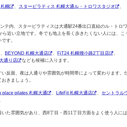
 札幌
、
スターピラティス 札幌大通ル・トロワスタジオ
、
ャンテ内、スターピラティスは大通駅24番出口直結のル・トロ
番出口から近い立地です。冬でも地上を長く歩きたくない人には、こ
いです。
、
BEYOND 札幌大通店
、
FiT24 札幌狸小路2丁目店
、
札幌大通り店
なども候補に入ります。
すい反面、夜は人通りや雰囲気が時間帯によって変わります。
ておきましょう。
n place pilates 札幌大通
、
LifeFit 札幌大通店
、
セントラル
。
いた雰囲気があり、西8丁目・西11丁目方面をよく使う人に