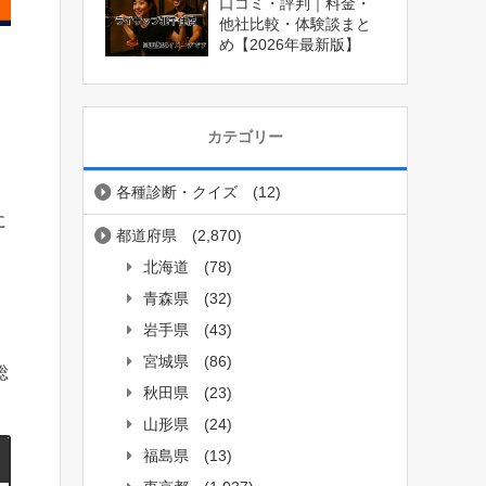
口コミ・評判｜料金・
他社比較・体験談まと
め【2026年最新版】
カテゴリー
各種診断・クイズ
(12)
に
都道府県
(2,870)
北海道
(78)
青森県
(32)
岩手県
(43)
宮城県
(86)
総
秋田県
(23)
山形県
(24)
福島県
(13)