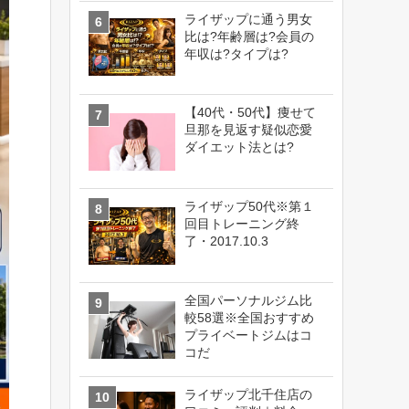
ライザップに通う男女
比は?年齢層は?会員の
年収は?タイプは?
【40代・50代】痩せて
旦那を見返す疑似恋愛
ダイエット法とは?
ライザップ50代※第１
回目トレーニング終
了・2017.10.3
全国パーソナルジム比
較58選※全国おすすめ
プライベートジムはコ
コだ
ライザップ北千住店の