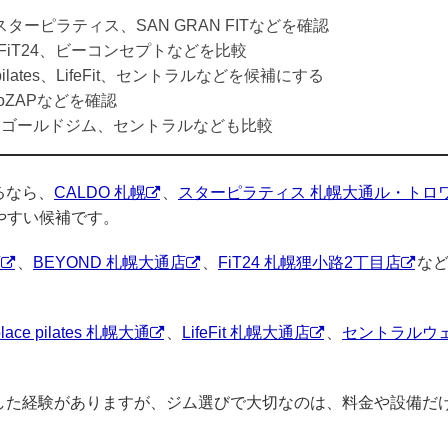
スターピラティス、SAN GRAN FITなどを確認
、FiT24、ビーコンセプトなどを比較
e pilates、LifeFit、セントラルなどを候補にする
ocoZAPなどを確認
FIT、ゴールドジム、セントラルなども比較
るなら、
CALDO 札幌
、
スターピラティス 札幌大通ル・トロ
やすい候補です。
店
、
BEYOND 札幌大通店
、
FiT24 札幌狸小路2丁目店
な
place pilates 札幌大通
、
LifeFit 札幌大通店
、
セントラルウ
で減量した経験がありますが、ジム選びで大切なのは、料金や設備だ