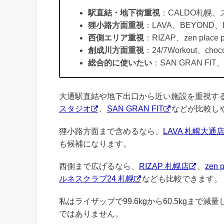
駅直結・地下街重視
：CALDO札幌、
狸小路方面重視
：LAVA、BEYOND
西側エリア重視
：RIZAP、zen plac
創成川方面重視
：24/7Workout、ch
総合的に使いたい
：SAN GRAN 
大通駅直結や地下出口から近い施設を重視す
スタジオ
、
SAN GRAN FIT
などが比較し
狸小路方面まで含めるなら、
LAVA 札幌大通
も候補になります。
西側まで広げるなら、
RIZAP 札幌店
、
zen 
ルネスクラブ24 札幌
なども比較できます。
私はライザップで99.6kgから60.5kgま
ではありません。