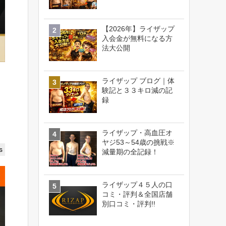
【2026年】ライザップ
入会金が無料になる方
法大公開
ライザップ ブログ｜体
験記と３３キロ減の記
録
ライザップ・高血圧オ
ヤジ53～54歳の挑戦※
s
減量期の全記録！
ライザップ４５人の口
コミ・評判＆全国店舗
別口コミ・評判!!