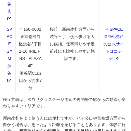
谷
店
SP
〒150-0002
桜丘・新南改札方面から
⇒ SPACE
AC
東京都渋谷
渋谷三丁目側へ歩ける人
GYM 渋谷
E
区渋谷3丁目
に候補。仕事帰りや予定
の公式サイ
GY
1-10 IRIE FI
前後にも比較しやすい施
トはコチ
M
RST PLAZA
設です。
ラ!!
渋
4F
谷
渋谷駅C1出
口から徒歩7
分
桜丘方面は、渋谷サクラステージ周辺の再開発で駅からの動線が変
わりやすいエリアです。
新南改札をよく使う人には便利ですが、ハチ公口や宮益坂方面から
向かう場合は、思ったより距離を感じることもあります。体験に行
く前に、
新南改札からの道順と、帰宅する路線への戻りやすさ
を確