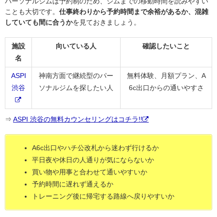
パーソナルジムは予約制のため、ジムまでの移動時間を読みやすい
ことも大切です。
仕事終わりから予約時間まで余裕があるか、混雑
していても間に合うか
を見ておきましょう。
施設
向いている人
確認したいこと
名
ASPI
神南方面で継続型のパー
無料体験、月額プラン、A
渋谷
ソナルジムを探したい人
6c出口からの通いやすさ
⇒
ASPI 渋谷の無料カウンセリングはコチラ!!
A6c出口やハチ公改札から迷わず行けるか
平日夜や休日の人通りが気にならないか
買い物や用事と合わせて通いやすいか
予約時間に遅れず通えるか
トレーニング後に帰宅する路線へ戻りやすいか