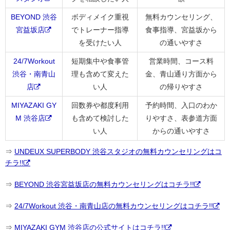
BEYOND 渋谷
ボディメイク重視
無料カウンセリング、
宮益坂店
でトレーナー指導
食事指導、宮益坂から
を受けたい人
の通いやすさ
24/7Workout
短期集中や食事管
営業時間、コース料
渋谷・南青山
理も含めて変えた
金、青山通り方面から
店
い人
の帰りやすさ
MIYAZAKI GY
回数券や都度利用
予約時間、入口のわか
M 渋谷店
も含めて検討した
りやすさ、表参道方面
い人
からの通いやすさ
⇒
UNDEUX SUPERBODY 渋谷スタジオの無料カウンセリングはコ
チラ!!
⇒
BEYOND 渋谷宮益坂店の無料カウンセリングはコチラ!!
⇒
24/7Workout 渋谷・南青山店の無料カウンセリングはコチラ!!
⇒
MIYAZAKI GYM 渋谷店の公式サイトはコチラ!!