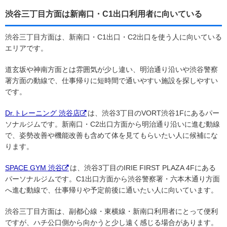
渋谷三丁目方面は新南口・C1出口利用者に向いている
渋谷三丁目方面は、新南口・C1出口・C2出口を使う人に向いている
エリアです。
道玄坂や神南方面とは雰囲気が少し違い、明治通り沿いや渋谷警察
署方面の動線で、仕事帰りに短時間で通いやすい施設を探しやすい
です。
Dr.トレーニング 渋谷店
は、渋谷3丁目のVORT渋谷1Fにあるパー
ソナルジムです。新南口・C2出口方面から明治通り沿いに進む動線
で、姿勢改善や機能改善も含めて体を見てもらいたい人に候補にな
ります。
SPACE GYM 渋谷
は、渋谷3丁目のIRIE FIRST PLAZA 4Fにある
パーソナルジムです。C1出口方面から渋谷警察署・六本木通り方面
へ進む動線で、仕事帰りや予定前後に通いたい人に向いています。
渋谷三丁目方面は、副都心線・東横線・新南口利用者にとって便利
ですが、ハチ公口側から向かうと少し遠く感じる場合があります。