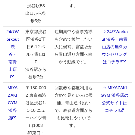
渋谷駅B5
す。
出口から徒
歩5分
24/7W
東京都渋谷
短期集中や食事指導
⇒ 24/7Worko
orkout
区渋谷2丁
も含めて検討したい
ut 渋谷・南青
渋
目6-12 ベ
人に候補。宮益坂か
山店の無料カ
谷・
ルデ青山1
ら青山通り方面へ向
ウンセリング
南青
F
かう動線です。
はコチラ!!
山店
渋谷駅から
徒歩7分
MIYA
〒150-000
回数券や都度利用も
⇒ MIYAZAKI
ZAKI
2 東京都渋
含めて見たい人に候
GYM 渋谷店の
GYM
谷区渋谷1-
補。青山通り沿い
公式サイトは
渋谷
1-10 ニュ
で、表参道方面から
コチラ!!
店
ーハイツ青
も比較しやすいで
山1003
す。
JR東口・