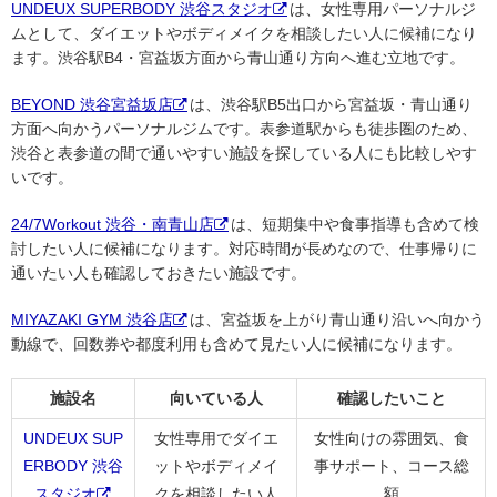
UNDEUX SUPERBODY 渋谷スタジオ
は、女性専用パーソナルジ
ムとして、ダイエットやボディメイクを相談したい人に候補になり
ます。渋谷駅B4・宮益坂方面から青山通り方向へ進む立地です。
BEYOND 渋谷宮益坂店
は、渋谷駅B5出口から宮益坂・青山通り
方面へ向かうパーソナルジムです。表参道駅からも徒歩圏のため、
渋谷と表参道の間で通いやすい施設を探している人にも比較しやす
いです。
24/7Workout 渋谷・南青山店
は、短期集中や食事指導も含めて検
討したい人に候補になります。対応時間が長めなので、仕事帰りに
通いたい人も確認しておきたい施設です。
MIYAZAKI GYM 渋谷店
は、宮益坂を上がり青山通り沿いへ向かう
動線で、回数券や都度利用も含めて見たい人に候補になります。
施設名
向いている人
確認したいこと
UNDEUX SUP
女性専用でダイエ
女性向けの雰囲気、食
ERBODY 渋谷
ットやボディメイ
事サポート、コース総
スタジオ
クを相談したい人
額