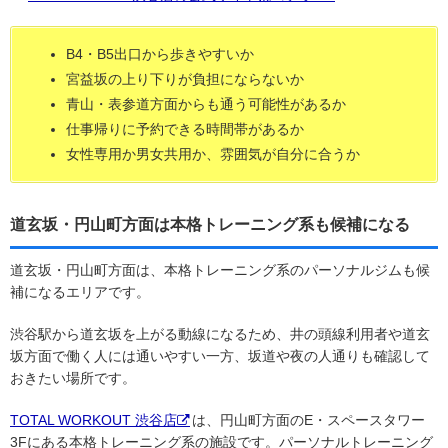
B4・B5出口から歩きやすいか
宮益坂の上り下りが負担にならないか
青山・表参道方面からも通う可能性があるか
仕事帰りに予約できる時間帯があるか
女性専用か男女共用か、雰囲気が自分に合うか
道玄坂・円山町方面は本格トレーニング系も候補になる
道玄坂・円山町方面は、本格トレーニング系のパーソナルジムも候
補になるエリアです。
渋谷駅から道玄坂を上がる動線になるため、井の頭線利用者や道玄
坂方面で働く人には通いやすい一方、坂道や夜の人通りも確認して
おきたい場所です。
TOTAL WORKOUT 渋谷店
は、円山町方面のE・スペースタワー
3Fにある本格トレーニング系の施設です。パーソナルトレーニング