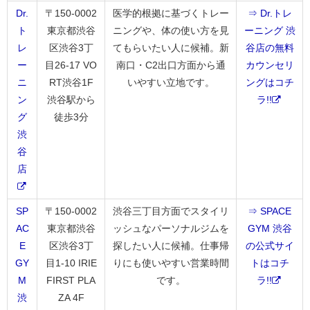
Dr.
〒150-0002
医学的根拠に基づくトレー
⇒ Dr.トレ
ト
東京都渋谷
ニングや、体の使い方を見
ーニング 渋
レ
区渋谷3丁
てもらいたい人に候補。新
谷店の無料
ー
目26-17 VO
南口・C2出口方面から通
カウンセリ
ニ
RT渋谷1F
いやすい立地です。
ングはコチ
ン
渋谷駅から
ラ!!
グ
徒歩3分
渋
谷
店
SP
〒150-0002
渋谷三丁目方面でスタイリ
⇒ SPACE
AC
東京都渋谷
ッシュなパーソナルジムを
GYM 渋谷
E
区渋谷3丁
探したい人に候補。仕事帰
の公式サイ
GY
目1-10 IRIE
りにも使いやすい営業時間
トはコチ
M
FIRST PLA
です。
ラ!!
渋
ZA 4F