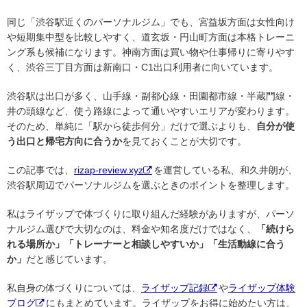
同じ「渋谷駅近くのパーソナルジム」でも、宮益坂方面は女性向け
や短期集中型を比較しやすく、道玄坂・円山町方面は本格トレーニ
ング系も候補になります。神南方面は買い物や仕事帰りに寄りやす
く、渋谷三丁目方面は新南口・C1出口利用者に向いています。
渋谷駅は出口が多く、山手線・副都心線・田園都市線・半蔵門線・
井の頭線など、使う路線によって通いやすいエリアが変わります。
そのため、単純に「駅から徒歩何分」だけで選ぶよりも、
自分が使
う出口と帰宅方向に合うか
を見ておくことが大切です。
この記事では、
rizap-review.xyz
を運営している私、和久井朗が、
渋谷駅周辺でパーソナルジムを選ぶときのポイントを整理します。
私はライザップで体づくりに取り組んだ経験がありますが、パーソ
ナルジム選びで大切なのは、料金や知名度だけではなく、
「続けら
れる場所か」「トレーナーと相談しやすいか」「生活動線に合う
か」
だと感じています。
私自身の体づくりについては、
ライザップ記録
や
ライザップ体験
ブログ
にもまとめています。ライザップをお得に始めたい方は、