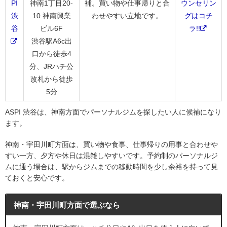
PI
神南1丁目20-
補。買い物や仕事帰りと合
ウンセリン
渋
10 神南興業
わせやすい立地です。
グはコチ
谷
ビル6F
ラ!!
渋谷駅A6c出
口から徒歩4
分、JRハチ公
改札から徒歩
5分
ASPI 渋谷は、神南方面でパーソナルジムを探したい人に候補になり
ます。
神南・宇田川町方面は、買い物や食事、仕事帰りの用事と合わせや
すい一方、夕方や休日は混雑しやすいです。予約制のパーソナルジ
ムに通う場合は、駅からジムまでの移動時間を少し余裕を持って見
ておくと安心です。
神南・宇田川町方面で選ぶなら