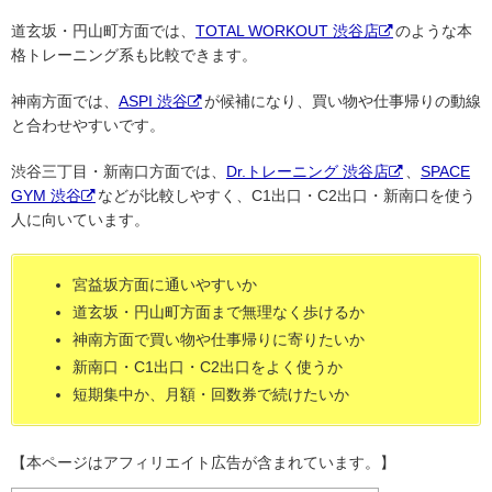
道玄坂・円山町方面では、
TOTAL WORKOUT 渋谷店
のような本
格トレーニング系も比較できます。
神南方面では、
ASPI 渋谷
が候補になり、買い物や仕事帰りの動線
と合わせやすいです。
渋谷三丁目・新南口方面では、
Dr.トレーニング 渋谷店
、
SPACE
GYM 渋谷
などが比較しやすく、C1出口・C2出口・新南口を使う
人に向いています。
宮益坂方面に通いやすいか
道玄坂・円山町方面まで無理なく歩けるか
神南方面で買い物や仕事帰りに寄りたいか
新南口・C1出口・C2出口をよく使うか
短期集中か、月額・回数券で続けたいか
【本ページはアフィリエイト広告が含まれています。】