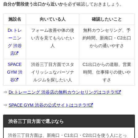
自分が普段使う出口から近いか
を必ず確認しておきましょう。
施設名
向いている人
確認したいこと
Dr.トレ
フォーム改善や体の使
無料カウンセリング、予
ーニン
い方を見てもらいたい
約時間、新南口・C2出口
グ 渋谷
人
からの通いやすさ
店
SPACE
渋谷三丁目方面でスタ
C1出口からの道順、営業
GYM 渋
イリッシュなパーソナ
時間、仕事帰りの使いや
谷
ルジムを探したい人
すさ
⇒
Dr.トレーニング 渋谷店の無料カウンセリングはコチラ!!
⇒
SPACE GYM 渋谷の公式サイトはコチラ!!
渋谷三丁目方面で選ぶなら
渋谷三丁目方面は、新南口・C1出口・C2出口を使う人にとっ