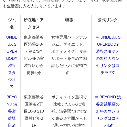
も生活圏に入る人に向いています。
ジム
所在地・ア
特徴
公式リンク
名
クセス
UNDE
東京都渋谷
女性専用パーソナル
⇒ UNDEUX S
UX S
区渋谷1-8-
ジム。ダイエット、
UPERBODY
UPER
7 第27SY
ボディメイク、食事
渋谷スタジオ
BODY
ビル4F A室
サポートを含めて相
の無料カウン
渋谷
渋谷駅から
談したい人に候補で
セリングはコ
スタ
徒歩4分
す。
チラ!!
ジオ
BEYO
東京都渋谷
ボディメイク重視で
⇒ BEYOND 渋
ND 渋
区渋谷2丁
比較したい人に候
谷宮益坂店の
谷宮
目10-9 210
補。渋谷駅だけでな
無料カウンセ
益坂
野村ビルB
く表参道方面からも
リングはコチ
店
1F
通いやすい立地で
ラ!!