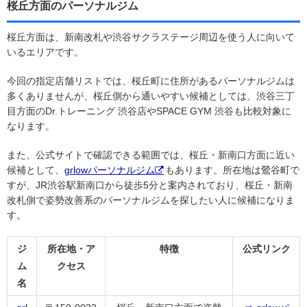
桜丘方面のパーソナルジム
桜丘方面は、新南改札や渋谷サクラステージ周辺を使う人に向いて
いるエリアです。
今回の指定店舗リストでは、桜丘町に住所があるパーソナルジムは
多くありませんが、桜丘側から通いやすい候補としては、渋谷三丁
目方面のDr.トレーニング 渋谷店やSPACE GYM 渋谷も比較対象に
なります。
また、公式サイトで確認できる範囲では、桜丘・新南口方面に近い
候補として、
grlowパーソナルジム
もあります。所在地は鶯谷町で
すが、JR渋谷駅新南口から徒歩5分と案内されており、桜丘・新南
改札側で姿勢改善系のパーソナルジムを探したい人に候補になりま
す。
ジ
所在地・ア
特徴
公式リンク
ム
クセス
名