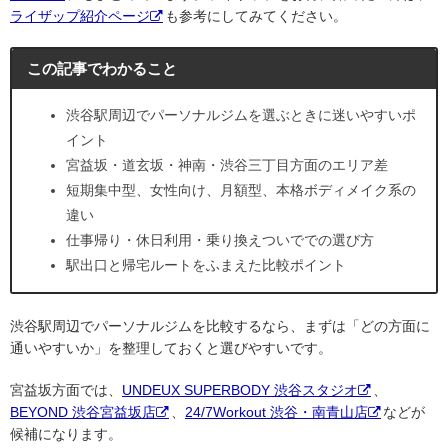
ライザップ紹介ページ
も参考にしてみてください。
この記事でわかること
渋谷駅周辺でパーソナルジムを選ぶときに迷いやすいポ
イント
宮益坂・道玄坂・神南・渋谷三丁目方面のエリア差
短期集中型、女性向け、月額型、本格ボディメイク系の
違い
仕事帰り・休日利用・乗り換えついででの選び方
駅出口と帰宅ルートをふまえた比較ポイント
渋谷駅周辺でパーソナルジムを比較するなら、まずは「どの方面に
通いやすいか」を整理しておくと選びやすいです。
宮益坂方面では、
UNDEUX SUPERBODY 渋谷スタジオ
、
BEYOND 渋谷宮益坂店
、
24/7Workout 渋谷・南青山店
などが
候補になります。