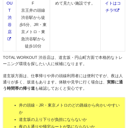
OU
F
めて見たい施設です。
イトはコ
T
京王井の頭線
チラ!!
渋
渋谷駅から徒
谷
歩5分、JR・東
店
京メトロ・東
急渋谷駅から
徒歩10分
TOTAL WORKOUT 渋谷店は、道玄坂・円山町方面で本格的なトレ
ーニング環境を探したい人に候補になります。
道玄坂方面は、仕事帰りや井の頭線利用者には便利ですが、夜は人
通りが多く、坂道もあります。体験や見学に行く場合は、
実際に通
う時間帯の帰り道
も確認しておくと安心です。
井の頭線・JR・東京メトロのどの路線から向かいやすい
か
道玄坂の上り下りが負担にならないか
夜の人通りや帰宅ルートが気にならないか