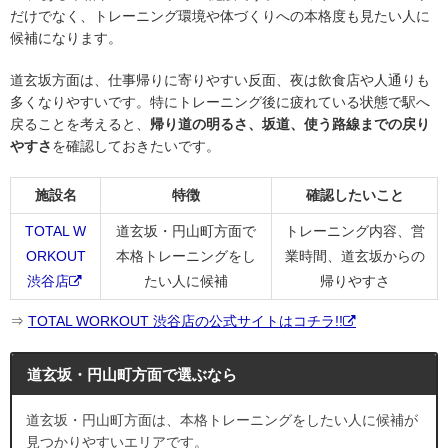
だけでなく、トレーニング環境や体づくりへの本格度も見たい人に
候補になります。
道玄坂方面は、仕事帰りに寄りやすい反面、夜は飲食店や人通りも
多くなりやすいです。特にトレーニング後に疲れている状態で駅へ
戻ることを考えると、
帰り道の明るさ、坂道、使う路線までの戻り
やすさ
を確認しておきたいです。
施設名
特徴
確認したいこと
TOTAL W
道玄坂・円山町方面で
トレーニング内容、営
ORKOUT
本格トレーニングをし
業時間、道玄坂からの
渋谷店
たい人に候補
帰りやすさ
⇒
TOTAL WORKOUT 渋谷店の公式サイトはコチラ!!
道玄坂・円山町方面で選ぶなら
道玄坂・円山町方面は、本格トレーニングをしたい人に候補が
見つかりやすいエリアです。