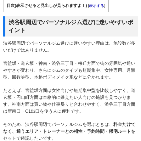
目次(表示させると見出しが見られますよ！)
[
表示する
]
渋谷駅周辺でパーソナルジム選びに迷いやすいポ
イント
渋谷駅周辺でパーソナルジム選びに迷いやすい理由は、施設数が多
いだけではありません。
宮益坂・道玄坂・神南・渋谷三丁目・桜丘方面で街の雰囲気や通い
やすさが変わり、さらにジムのタイプも短期集中、女性専用、月額
型、回数券型、本格ボディメイク系などに分かれます。
たとえば、宮益坂方面は女性向けや短期集中型を比較しやすく、道
玄坂・円山町方面は本格的に鍛えたい人向けの施設も見つかりま
す。神南方面は買い物や仕事帰りと合わせやすく、渋谷三丁目方面
は新南口・C1出口を使う人に便利です。
そのため、渋谷駅周辺でパーソナルジムを選ぶときは、
料金だけで
なく、通うエリア・トレーナーとの相性・予約時間・帰宅ルート
を
セットで確認したいです。