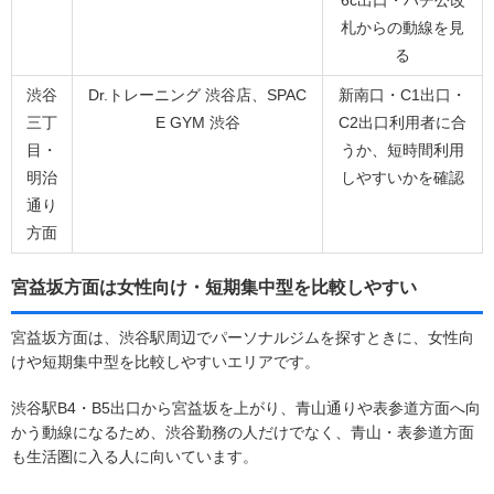
6c出口・ハチ公改
札からの動線を見
る
渋谷
Dr.トレーニング 渋谷店、SPAC
新南口・C1出口・
三丁
E GYM 渋谷
C2出口利用者に合
目・
うか、短時間利用
明治
しやすいかを確認
通り
方面
宮益坂方面は女性向け・短期集中型を比較しやすい
宮益坂方面は、渋谷駅周辺でパーソナルジムを探すときに、女性向
けや短期集中型を比較しやすいエリアです。
渋谷駅B4・B5出口から宮益坂を上がり、青山通りや表参道方面へ向
かう動線になるため、渋谷勤務の人だけでなく、青山・表参道方面
も生活圏に入る人に向いています。