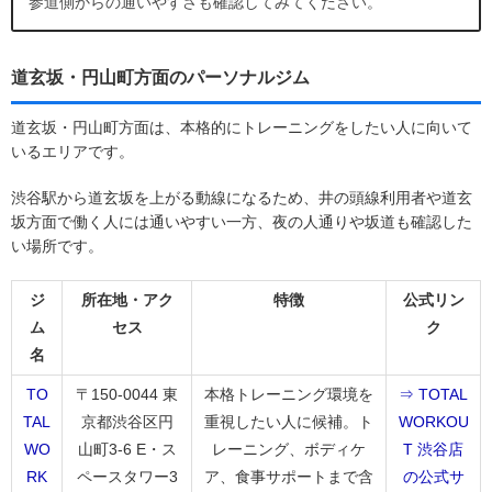
参道側からの通いやすさも確認してみてください。
道玄坂・円山町方面のパーソナルジム
道玄坂・円山町方面は、本格的にトレーニングをしたい人に向いて
いるエリアです。
渋谷駅から道玄坂を上がる動線になるため、井の頭線利用者や道玄
坂方面で働く人には通いやすい一方、夜の人通りや坂道も確認した
い場所です。
ジ
所在地・アク
特徴
公式リン
ム
セス
ク
名
TO
〒150-0044 東
本格トレーニング環境を
⇒ TOTAL
TAL
京都渋谷区円
重視したい人に候補。ト
WORKOU
WO
山町3-6 E・ス
レーニング、ボディケ
T 渋谷店
RK
ペースタワー3
ア、食事サポートまで含
の公式サ