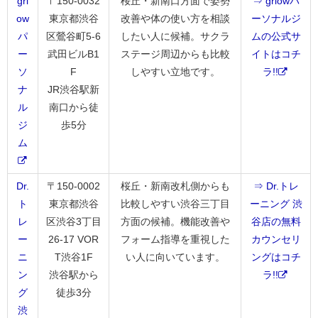
grl
〒150-0032
桜丘・新南口方面で姿勢
⇒ grlowパ
ow
東京都渋谷
改善や体の使い方を相談
ーソナルジ
パ
区鶯谷町5-6
したい人に候補。サクラ
ムの公式サ
ー
武田ビルB1
ステージ周辺からも比較
イトはコチ
ソ
F
しやすい立地です。
ラ!!
ナ
JR渋谷駅新
ル
南口から徒
ジ
歩5分
ム
Dr.
〒150-0002
桜丘・新南改札側からも
⇒ Dr.トレ
ト
東京都渋谷
比較しやすい渋谷三丁目
ーニング 渋
レ
区渋谷3丁目
方面の候補。機能改善や
谷店の無料
ー
26-17 VOR
フォーム指導を重視した
カウンセリ
ニ
T渋谷1F
い人に向いています。
ングはコチ
ン
渋谷駅から
ラ!!
グ
徒歩3分
渋