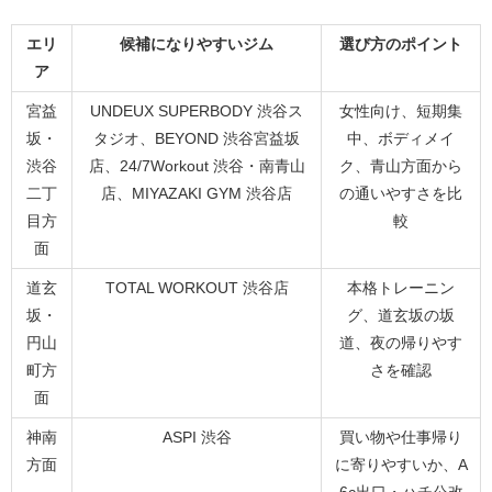
エリ
候補になりやすいジム
選び方のポイント
ア
宮益
UNDEUX SUPERBODY 渋谷ス
女性向け、短期集
坂・
タジオ、BEYOND 渋谷宮益坂
中、ボディメイ
渋谷
店、24/7Workout 渋谷・南青山
ク、青山方面から
二丁
店、MIYAZAKI GYM 渋谷店
の通いやすさを比
目方
較
面
道玄
TOTAL WORKOUT 渋谷店
本格トレーニン
坂・
グ、道玄坂の坂
円山
道、夜の帰りやす
町方
さを確認
面
神南
ASPI 渋谷
買い物や仕事帰り
方面
に寄りやすいか、A