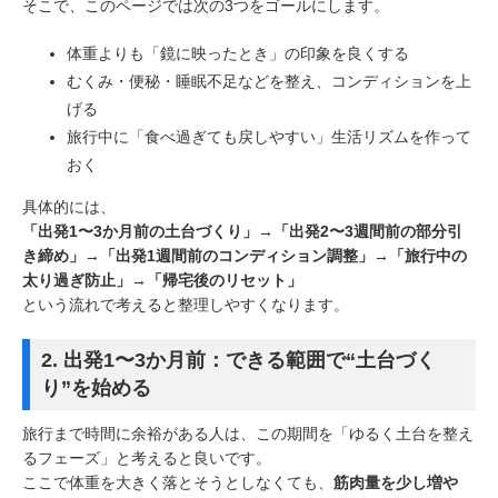
そこで、このページでは次の3つをゴールにします。
体重よりも「鏡に映ったとき」の印象を良くする
むくみ・便秘・睡眠不足などを整え、コンディションを上
げる
旅行中に「食べ過ぎても戻しやすい」生活リズムを作って
おく
具体的には、
「出発1〜3か月前の土台づくり」→「出発2〜3週間前の部分引
き締め」→「出発1週間前のコンディション調整」→「旅行中の
太り過ぎ防止」→「帰宅後のリセット」
という流れで考えると整理しやすくなります。
2. 出発1〜3か月前：できる範囲で“土台づく
り”を始める
旅行まで時間に余裕がある人は、この期間を「ゆるく土台を整え
るフェーズ」と考えると良いです。
ここで体重を大きく落とそうとしなくても、
筋肉量を少し増や