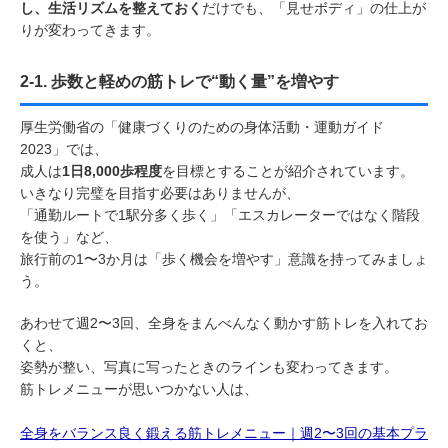
し、生活リズムを整えておく
だけでも、「見せボディ」の仕上が
りが変わってきます。
2-1. 歩数と軽めの筋トレで“動く量”を増やす
厚生労働省の「健康づくりのための身体活動・運動ガイド
2023」では、
成人は
1日8,000歩程度
を目標とすることが紹介されています。
いきなり完璧を目指す必要はありませんが、
「通勤ルートで1駅分多く歩く」「エスカレーターではなく階段
を使う」など、
旅行前の1〜3か月は「歩く機会を増やす」意識を持ってみましょ
う。
あわせて週2〜3回、全身をまんべんなく動かす筋トレを入れてお
くと、
姿勢が整い、写真に写ったときのラインも変わってきます。
筋トレメニューが思いつかない人は、
全身をバランス良く鍛える筋トレメニュー｜週2〜3回の基本プラ