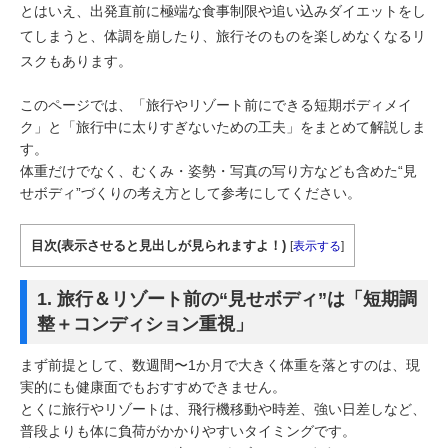
とはいえ、出発直前に極端な食事制限や追い込みダイエットをし
てしまうと、体調を崩したり、旅行そのものを楽しめなくなるリ
スクもあります。
このページでは、「旅行やリゾート前にできる短期ボディメイ
ク」と「旅行中に太りすぎないための工夫」をまとめて解説しま
す。
体重だけでなく、むくみ・姿勢・写真の写り方なども含めた“見
せボディ”づくりの考え方として参考にしてください。
目次(表示させると見出しが見られますよ！)
[
表示する
]
1. 旅行＆リゾート前の“見せボディ”は「短期調
整＋コンディション重視」
まず前提として、数週間〜1か月で大きく体重を落とすのは、現
実的にも健康面でもおすすめできません。
とくに旅行やリゾートは、飛行機移動や時差、強い日差しなど、
普段よりも体に負荷がかかりやすいタイミングです。