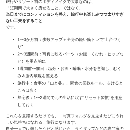
旅行やリゾート前のボディメイクで大事なのは、
「短期間で大きく痩せること」ではなく、
当日までにコンディションを整え、旅行中も楽しみつつ太りすぎ
ない工夫をすること
です。
1〜3か月前：歩数アップ＋全身の軽い筋トレで“土台づく
り”
2〜3週間前：写真に映るパーツ（お腹・くびれ・ヒップな
ど）を重点的に
1週間前〜前日：塩分・お酒・睡眠・水分を意識し、むく
み＆腸内環境を整える
旅行中：食事の「山と谷」、間食の回数ルール、歩けると
ころは歩く
帰宅後：1〜2週間で元の生活に戻す“リセット習慣”を用意
しておく
これらを意識するだけでも、「写真フォルダを見返すたびにうれ
しい気持ちになれる」旅行になります。
自分一人では難しそうだと感じたら、ライザップなどの専門家の