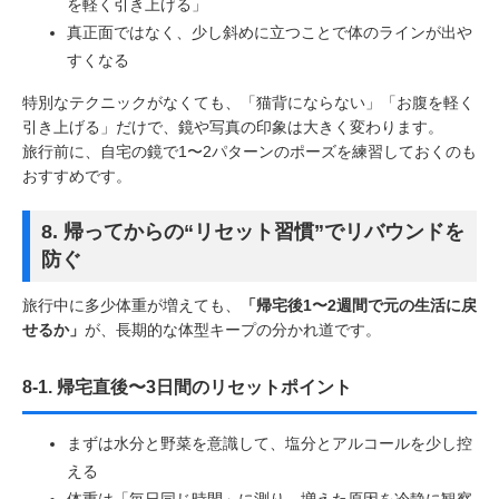
を軽く引き上げる」
真正面ではなく、少し斜めに立つことで体のラインが出や
すくなる
特別なテクニックがなくても、「猫背にならない」「お腹を軽く
引き上げる」だけで、鏡や写真の印象は大きく変わります。
旅行前に、自宅の鏡で1〜2パターンのポーズを練習しておくのも
おすすめです。
8. 帰ってからの“リセット習慣”でリバウンドを
防ぐ
旅行中に多少体重が増えても、
「帰宅後1〜2週間で元の生活に戻
せるか」
が、長期的な体型キープの分かれ道です。
8-1. 帰宅直後〜3日間のリセットポイント
まずは水分と野菜を意識して、塩分とアルコールを少し控
える
体重は「毎日同じ時間」に測り、増えた原因を冷静に観察