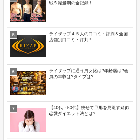
戦※減量期の全記録！
ライザップ４５人の口コミ・評判＆全国
店舗別口コミ・評判!!
ライザップに通う男女比は?年齢層は?会
員の年収は?タイプは?
【40代・50代】痩せて旦那を見返す疑似
恋愛ダイエット法とは?