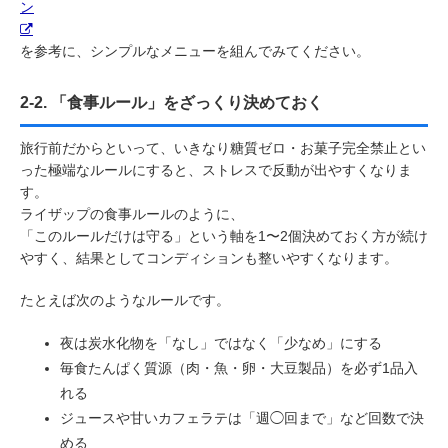
ン
を参考に、シンプルなメニューを組んでみてください。
2-2. 「食事ルール」をざっくり決めておく
旅行前だからといって、いきなり糖質ゼロ・お菓子完全禁止とい
った極端なルールにすると、ストレスで反動が出やすくなりま
す。
ライザップの食事ルールのように、
「このルールだけは守る」という軸を1〜2個決めておく方が続け
やすく、結果としてコンディションも整いやすくなります。
たとえば次のようなルールです。
夜は炭水化物を「なし」ではなく「少なめ」にする
毎食たんぱく質源（肉・魚・卵・大豆製品）を必ず1品入
れる
ジュースや甘いカフェラテは「週◯回まで」など回数で決
める