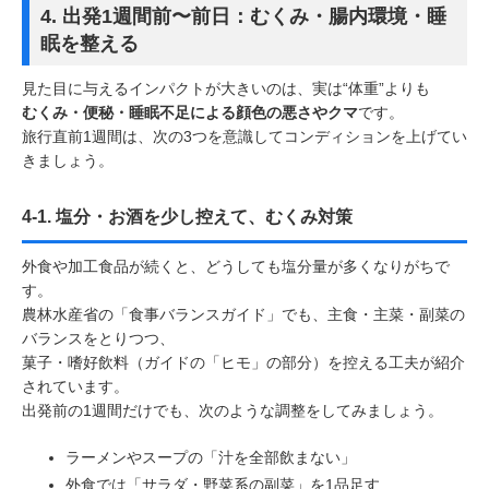
4. 出発1週間前〜前日：むくみ・腸内環境・睡
眠を整える
見た目に与えるインパクトが大きいのは、実は“体重”よりも
むくみ・便秘・睡眠不足による顔色の悪さやクマ
です。
旅行直前1週間は、次の3つを意識してコンディションを上げてい
きましょう。
4-1. 塩分・お酒を少し控えて、むくみ対策
外食や加工食品が続くと、どうしても塩分量が多くなりがちで
す。
農林水産省の「食事バランスガイド」でも、主食・主菜・副菜の
バランスをとりつつ、
菓子・嗜好飲料（ガイドの「ヒモ」の部分）を控える工夫が紹介
されています。
出発前の1週間だけでも、次のような調整をしてみましょう。
ラーメンやスープの「汁を全部飲まない」
外食では「サラダ・野菜系の副菜」を1品足す