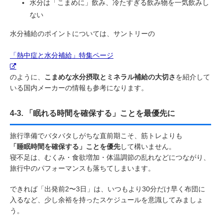
水分は「こまめに」飲み、冷たすぎる飲み物を一気飲みし
ない
水分補給のポイントについては、サントリーの
「熱中症と水分補給」特集ページ
のように、
こまめな水分摂取とミネラル補給の大切さ
を紹介して
いる国内メーカーの情報も参考になります。
4-3. 「眠れる時間を確保する」ことを最優先に
旅行準備でバタバタしがちな直前期こそ、筋トレよりも
「睡眠時間を確保する」ことを優先
して構いません。
寝不足は、むくみ・食欲増加・体温調節の乱れなどにつながり、
旅行中のパフォーマンスも落ちてしまいます。
できれば「出発前2〜3日」は、いつもより30分だけ早く布団に
入るなど、少し余裕を持ったスケジュールを意識してみましょ
う。