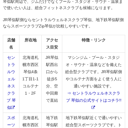
琴似駅周辺で、ジムだけでなくプール・スタジオ・サウナ・温泉ま
で使いたい人は、総合フィットネスクラブも候補になります。
JR琴似駅側ならセントラルウェルネスクラブ琴似、地下鉄琴似駅側
ならスポーツクラブZip琴似が比較しやすいです。
店舗
所在地
アクセ
特徴・リンク
名
ス目安
セン
北海道札
JR琴似
マシンジム・プール・スタジ
トラ
幌市西区
駅西出
オ・サウナ・温泉などを備えた
ルウ
琴似4条
口から
総合型クラブです。JR琴似駅側
ェル
1丁目1-1
徒歩5
やコルテナ方面をよく使う人に
ネス
コルテナ
分、空
通いやすい施設です。
クラ
1・2F
中回廊
⇒ セントラルウェルネスクラ
ブ 琴
で直結
ブ 琴似の公式サイトはコチラ!!
似
スポ
北海道札
地下鉄
地下鉄琴似駅近くで通いやすい
ーツ
幌市西区
琴似駅
総合型スポーツクラブです。ト