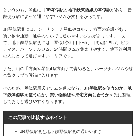
というのも、琴似には
JR琴似駅
と
地下鉄東西線の琴似駅
があり、普
段使う駅によって通いやすいジムが変わるからです。
JR琴似駅側には、シーナシーナ琴似やコルテナ方面の施設があり、
買い物や通勤・通学のついでに通いやすいジムがあります。一方
で、地下鉄琴似駅側には、琴似1条3丁目〜5丁目周辺にヨガ、ピラ
ティス、パーソナルジム、24時間ジムが集まりやすく、地下鉄利用
の人にとって選びやすいエリアです。
また、山の手方面や琴似4条方面まで含めると、パーソナルジムや総
合型クラブも候補に入ります。
そのため、琴似駅周辺でジムを選ぶなら、
JR琴似駅を使うのか、地
下鉄琴似駅を使うのか、買い物動線や帰宅方向に合うか
を先に整理
しておくと選びやすくなります。
この記事で比較するポイント
JR琴似駅側と地下鉄琴似駅側の通いやすさ