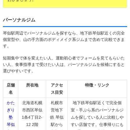
パーソナルジム
琴似駅周辺でパーソナルジムを探すなら、地下鉄琴似駅近くの完全
個室型や、山の手方面のボディメイク系ジムまで含めて比較できま
す。
短期集中で体を変えたい人、運動初心者でフォームを見てもらいた
い人、食事指導まで受けたい人は、パーソナルジムを候補にすると
選びやすいです。
店舗
所在地
アクセ
特徴・リンク
名
ス目安
かた
北海道札幌
札幌市
地下鉄琴似駅近くで完全個
ぎり
市西区琴似
営地下
室・手ぶら系のパーソナルジ
塾
1条4丁目2-
鉄 琴似
ムを探している人に比較しや
琴似
12 2階
駅から
すい店舗です。仕事帰りにも