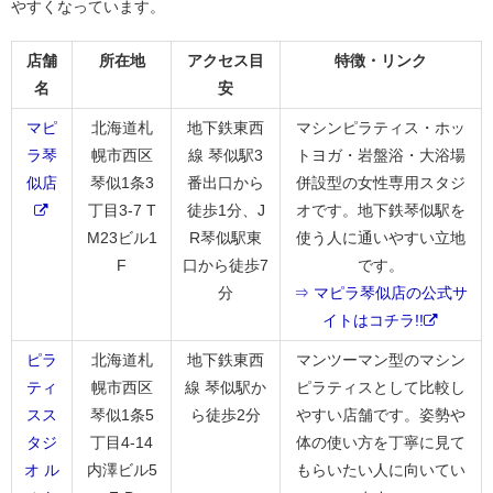
やすくなっています。
店舗
所在地
アクセス目
特徴・リンク
名
安
マピ
北海道札
地下鉄東西
マシンピラティス・ホッ
ラ琴
幌市西区
線 琴似駅3
トヨガ・岩盤浴・大浴場
似店
琴似1条3
番出口から
併設型の女性専用スタジ
丁目3-7 T
徒歩1分、J
オです。地下鉄琴似駅を
M23ビル1
R琴似駅東
使う人に通いやすい立地
F
口から徒歩7
です。
分
⇒ マピラ琴似店の公式サ
イトはコチラ!!
ピラ
北海道札
地下鉄東西
マンツーマン型のマシン
ティ
幌市西区
線 琴似駅か
ピラティスとして比較し
スス
琴似1条5
ら徒歩2分
やすい店舗です。姿勢や
タジ
丁目4-14
体の使い方を丁寧に見て
オ ル
内澤ビル5
もらいたい人に向いてい