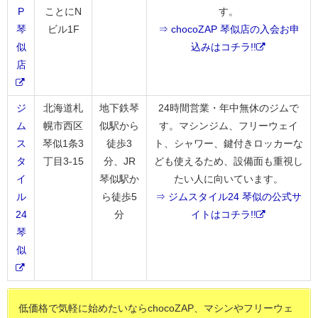
P
ことにN
す。
琴
ビル1F
⇒ chocoZAP 琴似店の入会お申
似
込みはコチラ!!
店
ジ
北海道札
地下鉄琴
24時間営業・年中無休のジムで
ム
幌市西区
似駅から
す。マシンジム、フリーウェイ
ス
琴似1条3
徒歩3
ト、シャワー、鍵付きロッカーな
タ
丁目3-15
分、JR
ども使えるため、設備面も重視し
イ
琴似駅か
たい人に向いています。
ル
ら徒歩5
⇒ ジムスタイル24 琴似の公式サ
24
分
イトはコチラ!!
琴
似
低価格で気軽に始めたいならchocoZAP、マシンやフリーウェ