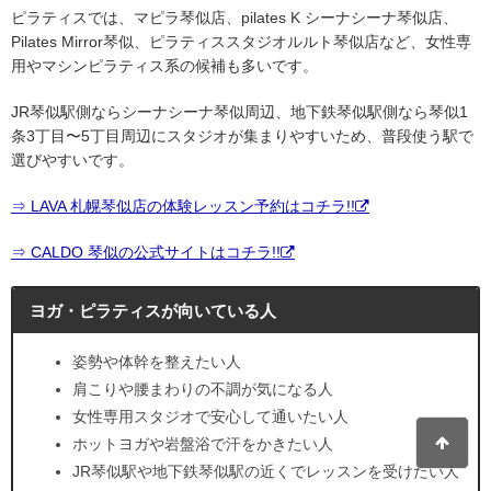
ピラティスでは、マピラ琴似店、pilates K シーナシーナ琴似店、
Pilates Mirror琴似、ピラティススタジオルルト琴似店など、女性専
用やマシンピラティス系の候補も多いです。
JR琴似駅側ならシーナシーナ琴似周辺、地下鉄琴似駅側なら琴似1
条3丁目〜5丁目周辺にスタジオが集まりやすいため、普段使う駅で
選びやすいです。
⇒ LAVA 札幌琴似店の体験レッスン予約はコチラ!!
⇒ CALDO 琴似の公式サイトはコチラ!!
ヨガ・ピラティスが向いている人
姿勢や体幹を整えたい人
肩こりや腰まわりの不調が気になる人
女性専用スタジオで安心して通いたい人
ホットヨガや岩盤浴で汗をかきたい人
JR琴似駅や地下鉄琴似駅の近くでレッスンを受けたい人