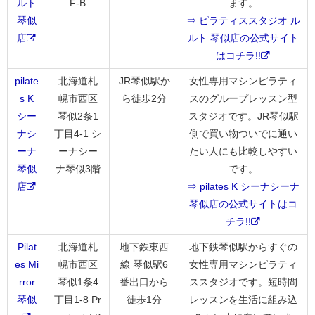
ルト
F-B
ます。
琴似
⇒ ピラティススタジオ ル
店
ルト 琴似店の公式サイト
はコチラ!!
pilate
北海道札
JR琴似駅か
女性専用マシンピラティ
s K
幌市西区
ら徒歩2分
スのグループレッスン型
シー
琴似2条1
スタジオです。JR琴似駅
ナシ
丁目4-1 シ
側で買い物ついでに通い
ーナ
ーナシー
たい人にも比較しやすい
琴似
ナ琴似3階
です。
店
⇒ pilates K シーナシーナ
琴似店の公式サイトはコ
チラ!!
Pilat
北海道札
地下鉄東西
地下鉄琴似駅からすぐの
es Mi
幌市西区
線 琴似駅6
女性専用マシンピラティ
rror
琴似1条4
番出口から
ススタジオです。短時間
琴似
丁目1-8 Pr
徒歩1分
レッスンを生活に組み込