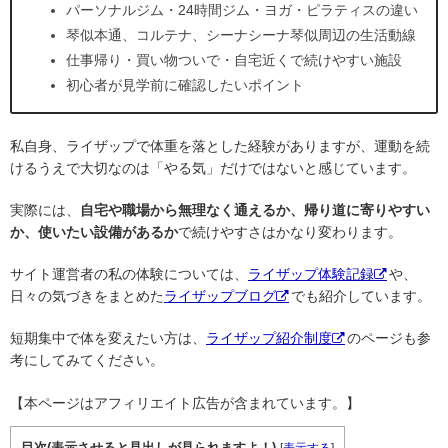
パーソナルジム・24時間ジム・ヨガ・ピラティスの違い
琴似本通、コルテナ、シーナシーナ琴似周辺の生活動線
仕事帰り・買い物ついで・自宅近くで続けやすい施設
初心者が見学前に確認したいポイント
私自身、ライザップで体重を落とした経験がありますが、運動を続
けるうえで大切なのは「やる気」だけではないと感じています。
実際には、
自宅や職場から無理なく通えるか、帰り道に寄りやすい
か、使いたい設備があるか
で続けやすさはかなり変わります。
サイト運営者の私の体験については、
ライザップ体験記録
や、
日々の気づきをまとめた
ライザップブログ
でも紹介しています。
短期集中で体を変えたい方は、
ライザップ紹介制度
のページも参
考にしてみてください。
【本ページはアフィリエイト広告が含まれています。】
目次(表示させると見出しが見られますよ！)
[
表示する
]