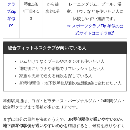
クラ
琴似1条
から徒
レーニングジム、プール、浴
ブZip
4丁目4-1
歩約1分
室、サウナなどを使いたい人に
琴似
3
比較しやすい施設です。
⇒ スポーツクラブZip 琴似の公
式サイトはコチラ!!
総合フィットネスクラブが向いている人
ジムだけでなくプールやスタジオも使いたい人
運動後にサウナや浴場でリフレッシュしたい人
家族や夫婦で通える施設を探している人
JR琴似駅側・地下鉄琴似駅側の生活動線に合わせたい人
琴似駅周辺は、ヨガ・ピラティス・パーソナルジム・24時間ジム・
総合型クラブまで候補が多いエリアです。
まずは自分の目的を決めたうえで、
JR琴似駅側が通いやすいのか、
地下鉄琴似駅側が通いやすいのか
を確認すると、候補を絞りやすく