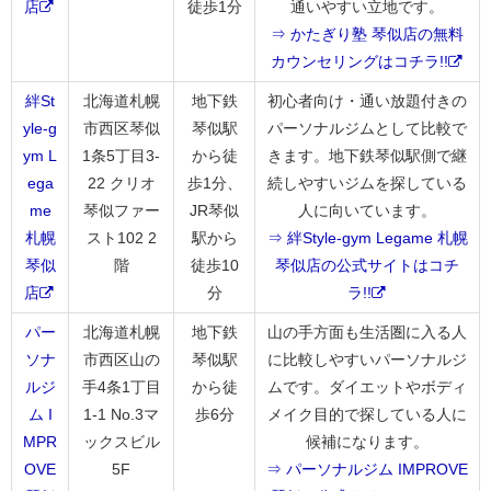
店
徒歩1分
通いやすい立地です。
⇒ かたぎり塾 琴似店の無料
カウンセリングはコチラ!!
絆St
北海道札幌
地下鉄
初心者向け・通い放題付きの
yle-g
市西区琴似
琴似駅
パーソナルジムとして比較で
ym L
1条5丁目3-
から徒
きます。地下鉄琴似駅側で継
ega
22 クリオ
歩1分、
続しやすいジムを探している
me
琴似ファー
JR琴似
人に向いています。
札幌
スト102 2
駅から
⇒ 絆Style-gym Legame 札幌
琴似
階
徒歩10
琴似店の公式サイトはコチ
店
分
ラ!!
パー
北海道札幌
地下鉄
山の手方面も生活圏に入る人
ソナ
市西区山の
琴似駅
に比較しやすいパーソナルジ
ルジ
手4条1丁目
から徒
ムです。ダイエットやボディ
ム I
1-1 No.3マ
歩6分
メイク目的で探している人に
MPR
ックスビル
候補になります。
OVE
5F
⇒ パーソナルジム IMPROVE