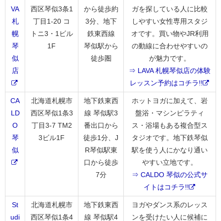
VA
西区琴似3条1
から徒歩約
ガを探している人に比較
札
丁目1-20 コ
3分、地下
しやすい女性専用スタジ
幌
トニ3・1ビル
鉄東西線
オです。買い物やJR利用
琴
1F
琴似駅から
の動線に合わせやすいの
似
徒歩圏
が魅力です。
店
⇒ LAVA 札幌琴似店の体験
レッスン予約はコチラ!!
CA
北海道札幌市
地下鉄東西
ホットヨガに加えて、岩
LD
西区琴似1条3
線 琴似駅3
盤浴・マシンピラティ
O
丁目3-7 TM2
番出口から
ス・浴場もある複合型ス
琴
3ビル1F
徒歩1分、J
タジオです。地下鉄琴似
似
R琴似駅東
駅を使う人にかなり通い
口から徒歩
やすい立地です。
7分
⇒ CALDO 琴似の公式サ
イトはコチラ!!
St
北海道札幌市
地下鉄東西
ヨガやダンス系のレッス
udi
西区琴似1条4
線 琴似駅4
ンを受けたい人に候補に