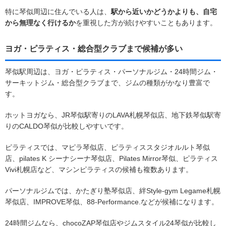
特に琴似周辺に住んでいる人は、
駅から近いかどうかよりも、自宅
から無理なく行けるか
を重視した方が続けやすいこともあります。
ヨガ・ピラティス・総合型クラブまで候補が多い
琴似駅周辺は、ヨガ・ピラティス・パーソナルジム・24時間ジム・
サーキットジム・総合型クラブまで、ジムの種類がかなり豊富で
す。
ホットヨガなら、JR琴似駅寄りのLAVA札幌琴似店、地下鉄琴似駅寄
りのCALDO琴似が比較しやすいです。
ピラティスでは、マピラ琴似店、ピラティススタジオルルト琴似
店、pilates K シーナシーナ琴似店、Pilates Mirror琴似、ピラティス
Vivi札幌店など、マシンピラティスの候補も複数あります。
パーソナルジムでは、かたぎり塾琴似店、絆Style-gym Legame札幌
琴似店、IMPROVE琴似、88-Performance.などが候補になります。
24時間ジムなら、chocoZAP琴似店やジムスタイル24琴似が比較し