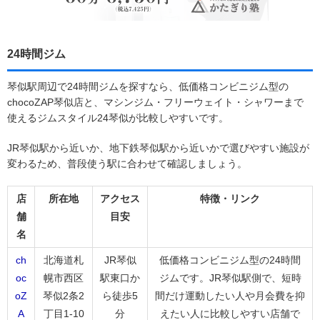
24時間ジム
琴似駅周辺で24時間ジムを探すなら、低価格コンビニジム型の
chocoZAP琴似店と、マシンジム・フリーウェイト・シャワーまで
使えるジムスタイル24琴似が比較しやすいです。
JR琴似駅から近いか、地下鉄琴似駅から近いかで選びやすい施設が
変わるため、普段使う駅に合わせて確認しましょう。
店
所在地
アクセス
特徴・リンク
舗
目安
名
ch
北海道札
JR琴似
低価格コンビニジム型の24時間
oc
幌市西区
駅東口か
ジムです。JR琴似駅側で、短時
oZ
琴似2条2
ら徒歩5
間だけ運動したい人や月会費を抑
A
丁目1-10
分
えたい人に比較しやすい店舗で