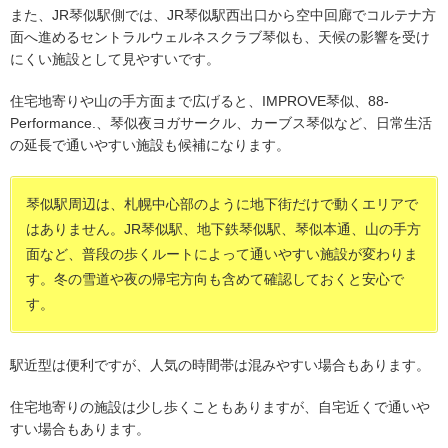
また、JR琴似駅側では、JR琴似駅西出口から空中回廊でコルテナ方
面へ進めるセントラルウェルネスクラブ琴似も、天候の影響を受け
にくい施設として見やすいです。
住宅地寄りや山の手方面まで広げると、IMPROVE琴似、88-
Performance.、琴似夜ヨガサークル、カーブス琴似など、日常生活
の延長で通いやすい施設も候補になります。
琴似駅周辺は、札幌中心部のように地下街だけで動くエリアで
はありません。JR琴似駅、地下鉄琴似駅、琴似本通、山の手方
面など、普段の歩くルートによって通いやすい施設が変わりま
す。冬の雪道や夜の帰宅方向も含めて確認しておくと安心で
す。
駅近型は便利ですが、人気の時間帯は混みやすい場合もあります。
住宅地寄りの施設は少し歩くこともありますが、自宅近くで通いや
すい場合もあります。