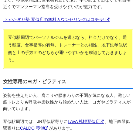
また、琴似駅周辺は住宅地も近いため、中心部まで出なくても自宅
近くでマンツーマン指導を受けやすいのが魅力です。
⇒ かたぎり塾 琴似店の無料カウンセリングはコチラ!!
琴似駅周辺でパーソナルジムを選ぶなら、料金だけでなく、通
う頻度、食事指導の有無、トレーナーとの相性、地下鉄琴似駅
側と山の手方面のどちらが通いやすいかを確認しておきましょ
う。
女性専用のヨガ・ピラティス
姿勢を整えたい人、肩こりや腰まわりの不調が気になる人、激しい
筋トレよりも呼吸や柔軟性から始めたい人は、ヨガやピラティスが
向いています。
琴似駅周辺では、JR琴似駅寄りに
LAVA 札幌琴似店
、地下鉄琴似
駅寄りに
CALDO 琴似
があります。