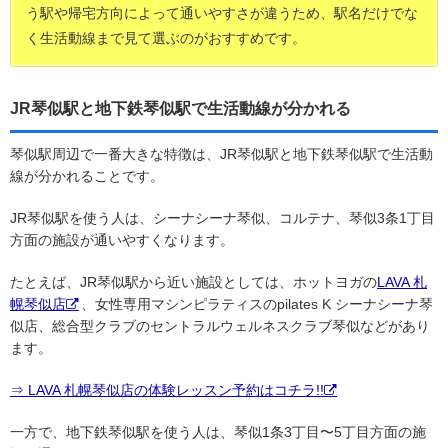
う駅や帰宅方向によって通いやすさが違うため、駅名だけでな
く生活動線まで見て選ぶのがおすすめです。
JR琴似駅と地下鉄琴似駅で生活動線が分かれる
琴似駅周辺で一番大きな特徴は、JR琴似駅と地下鉄琴似駅で生活動
線が分かれることです。
JR琴似駅を使う人は、シーナシーナ琴似、コルテナ、琴似3条1丁目
方面の施設が通いやすくなります。
たとえば、JR琴似駅から近い施設としては、ホットヨガの
LAVA 札
幌琴似店
、女性専用マシンピラティスのpilates K シーナシーナ琴
似店、総合型クラブのセントラルウェルネスクラブ琴似などがあり
ます。
⇒ LAVA 札幌琴似店の体験レッスン予約はコチラ!!
一方で、地下鉄琴似駅を使う人は、琴似1条3丁目〜5丁目方面の施