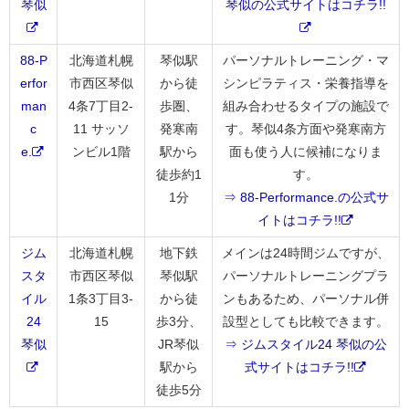
琴似
琴似の公式サイトはコチラ!!
88-P
北海道札幌
琴似駅
パーソナルトレーニング・マ
erfor
市西区琴似
から徒
シンピラティス・栄養指導を
man
4条7丁目2-
歩圏、
組み合わせるタイプの施設で
c
11 サッソ
発寒南
す。琴似4条方面や発寒南方
e.
ンビル1階
駅から
面も使う人に候補になりま
徒歩約1
す。
1分
⇒ 88-Performance.の公式サ
イトはコチラ!!
ジム
北海道札幌
地下鉄
メインは24時間ジムですが、
スタ
市西区琴似
琴似駅
パーソナルトレーニングプラ
イル
1条3丁目3-
から徒
ンもあるため、パーソナル併
24
15
歩3分、
設型としても比較できます。
琴似
JR琴似
⇒ ジムスタイル24 琴似の公
駅から
式サイトはコチラ!!
徒歩5分