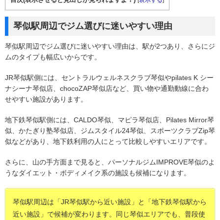
琴似駅周辺でジム選びに迷いやすい理由
琴似駅周辺でジム選びに迷いやすい理由は、駅が2つあり、さらにジ
ムのタイプも幅広いからです。
JR琴似駅側には、セントラルウェルネスクラブ琴似やpilates K シー
ナシーナ琴似店、chocoZAP琴似店など、買い物や通勤動線に合わ
せやすい施設があります。
地下鉄琴似駅側には、CALDO琴似、マピラ琴似店、Pilates Mirror琴
似、かたぎり塾琴似店、ジムスタイル24琴似、スポーツクラブZip琴
似などがあり、地下鉄利用の人にとって比較しやすいエリアです。
さらに、山の手方面まで見ると、パーソナルジムIMPROVE琴似のよ
うなダイエット・ボディメイク系の施設も候補になります。
琴似駅周辺は「JR琴似駅から近い施設」と「地下鉄琴似駅から
近い施設」で候補が変わります。同じ琴似エリアでも、普段使