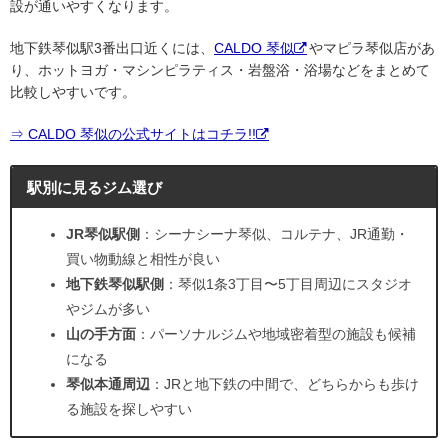
設が通いやすくなります。
地下鉄琴似駅3番出口近くには、
CALDO 琴似
やマピラ琴似店があ
り、ホットヨガ・マシンピラティス・岩盤浴・浴場などをまとめて
比較しやすいです。
⇒ CALDO 琴似の公式サイトはコチラ!!
駅別に見るジム選び
JR琴似駅側
：シーナシーナ琴似、コルテナ、JR通勤・
買い物動線と相性が良い
地下鉄琴似駅側
：琴似1条3丁目〜5丁目周辺にスタジオ
やジムが多い
山の手方面
：パーソナルジムや地域密着型の施設も候補
になる
琴似本通周辺
：JRと地下鉄の中間で、どちらからも歩け
る施設を探しやすい