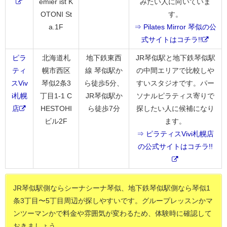
emier ist K
みたい人に向いていま
OTONI St
す。
a.1F
⇒ Pilates Mirror 琴似の公
式サイトはコチラ!!
ピラ
北海道札
地下鉄東西
JR琴似駅と地下鉄琴似駅
ティ
幌市西区
線 琴似駅か
の中間エリアで比較しや
スViv
琴似2条3
ら徒歩5分、
すいスタジオです。パー
i札幌
丁目1-1 C
JR琴似駅か
ソナルピラティス寄りで
店
HESTOHI
ら徒歩7分
探したい人に候補になり
ビル2F
ます。
⇒ ピラティスVivi札幌店
の公式サイトはコチラ!!
JR琴似駅側ならシーナシーナ琴似、地下鉄琴似駅側なら琴似1
条3丁目〜5丁目周辺が探しやすいです。グループレッスンかマ
ンツーマンかで料金や雰囲気が変わるため、体験時に確認して
おきましょう。