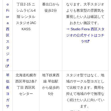
o
丁目2-15 ニ
番出口から
なります。大手スタジオ
Fi
シムラビル4
徒歩2分
よりも教室型の雰囲気を
or
階 レンタル
重視したい人は確認して
a
スタジオJAC
おきたい施設です。
西
KASS
⇒ Studio Fiora 西区スタ
区
ジオの公式サイトはコチ
ス
ラ!!
タ
ジ
オ
琴
北海道札幌市
地下鉄東西
スタジオ型ではなく、地
似
西区琴似2条7
線 琴似駅
域のサークル型ヨガとし
夜
丁目 西区民
から徒歩約
て比較できます。費用を
ヨ
センター
5分
抑えて地域の中で無理な
ガ
く続けたい人に向いてい
サ
ます。