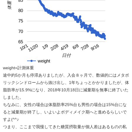
85
体重
80
75
70
65
4/19
10/1
9/16
2/28
7/28
1/9
6/8
11/20
日付
weight
weight=計測体重
途中約5か月も停滞ありましたが、入会８ヶ月で、数値的にはメタボ
リックシンドロームから抜け出し、1年ちょっとかかりましたが、体
脂肪率が15.9%になり、2018年10月18日に減量期を無事に終了いた
しました。
ちなみに、女性の場合は体脂肪率25%台も男性の場合は15%台にな
ると減量期が終了し、いよいよボディメイク期へと進めるらしいで
すよ(^^♪
つまり、ここまで我慢してきた糖質摂取量が個人差はあるものの私