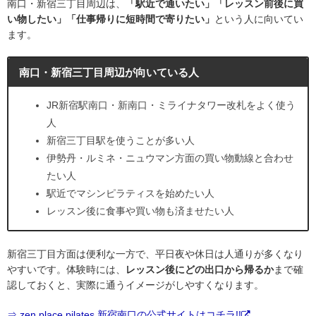
南口・新宿三丁目周辺は、
「駅近で通いたい」「レッスン前後に買
い物したい」「仕事帰りに短時間で寄りたい」
という人に向いてい
ます。
南口・新宿三丁目周辺が向いている人
JR新宿駅南口・新南口・ミライナタワー改札をよく使う
人
新宿三丁目駅を使うことが多い人
伊勢丹・ルミネ・ニュウマン方面の買い物動線と合わせ
たい人
駅近でマシンピラティスを始めたい人
レッスン後に食事や買い物も済ませたい人
新宿三丁目方面は便利な一方で、平日夜や休日は人通りが多くなり
やすいです。体験時には、
レッスン後にどの出口から帰るか
まで確
認しておくと、実際に通うイメージがしやすくなります。
⇒ zen place pilates 新宿南口の公式サイトはコチラ!!