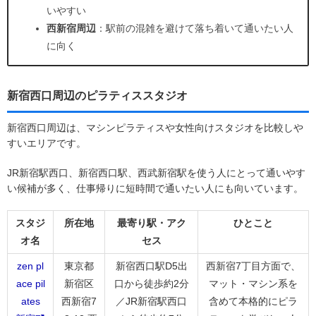
いやすい
西新宿周辺
：駅前の混雑を避けて落ち着いて通いたい人
に向く
新宿西口周辺のピラティススタジオ
新宿西口周辺は、マシンピラティスや女性向けスタジオを比較しや
すいエリアです。
JR新宿駅西口、新宿西口駅、西武新宿駅を使う人にとって通いやす
い候補が多く、仕事帰りに短時間で通いたい人にも向いています。
スタジ
所在地
最寄り駅・アク
ひとこと
オ名
セス
zen pl
東京都
新宿西口駅D5出
西新宿7丁目方面で、
ace pil
新宿区
口から徒歩約2分
マット・マシン系を
ates
西新宿7
／JR新宿駅西口
含めて本格的にピラ