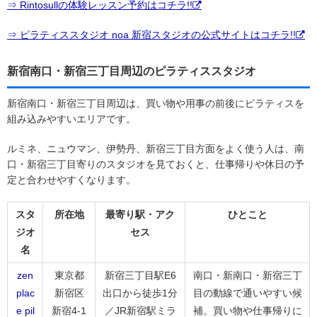
⇒ Rintosullの体験レッスン予約はコチラ!!
⇒ ピラティススタジオ noa 新宿スタジオの公式サイトはコチラ!!
新宿南口・新宿三丁目周辺のピラティススタジオ
新宿南口・新宿三丁目周辺は、買い物や用事の前後にピラティスを
組み込みやすいエリアです。
ルミネ、ニュウマン、伊勢丹、新宿三丁目方面をよく使う人は、南
口・新宿三丁目寄りのスタジオを見ておくと、仕事帰りや休日の予
定と合わせやすくなります。
スタ
所在地
最寄り駅・アク
ひとこと
ジオ
セス
名
zen
東京都
新宿三丁目駅E6
南口・新南口・新宿三丁
plac
新宿区
出口から徒歩1分
目の動線で通いやすい候
e pil
新宿4-1
／JR新宿駅ミラ
補。買い物や仕事帰りに