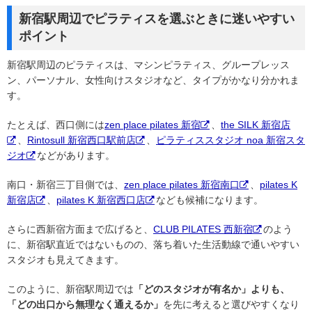
新宿駅周辺でピラティスを選ぶときに迷いやすい
ポイント
新宿駅周辺のピラティスは、マシンピラティス、グループレッス
ン、パーソナル、女性向けスタジオなど、タイプがかなり分かれま
す。
たとえば、西口側には
zen place pilates 新宿
、
the SILK 新宿店
、
Rintosull 新宿西口駅前店
、
ピラティススタジオ noa 新宿スタ
ジオ
などがあります。
南口・新宿三丁目側では、
zen place pilates 新宿南口
、
pilates K
新宿店
、
pilates K 新宿西口店
なども候補になります。
さらに西新宿方面まで広げると、
CLUB PILATES 西新宿
のよう
に、新宿駅直近ではないものの、落ち着いた生活動線で通いやすい
スタジオも見えてきます。
このように、新宿駅周辺では
「どのスタジオが有名か」よりも、
「どの出口から無理なく通えるか」
を先に考えると選びやすくなり