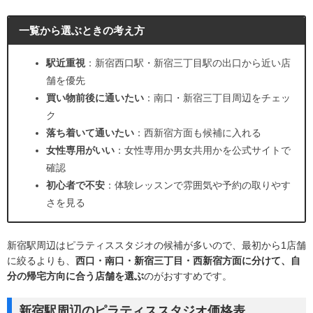
一覧から選ぶときの考え方
駅近重視
：新宿西口駅・新宿三丁目駅の出口から近い店
舗を優先
買い物前後に通いたい
：南口・新宿三丁目周辺をチェッ
ク
落ち着いて通いたい
：西新宿方面も候補に入れる
女性専用がいい
：女性専用か男女共用かを公式サイトで
確認
初心者で不安
：体験レッスンで雰囲気や予約の取りやす
さを見る
新宿駅周辺はピラティススタジオの候補が多いので、最初から1店舗
に絞るよりも、
西口・南口・新宿三丁目・西新宿方面に分けて、自
分の帰宅方向に合う店舗を選ぶ
のがおすすめです。
新宿駅周辺のピラティススタジオ価格表