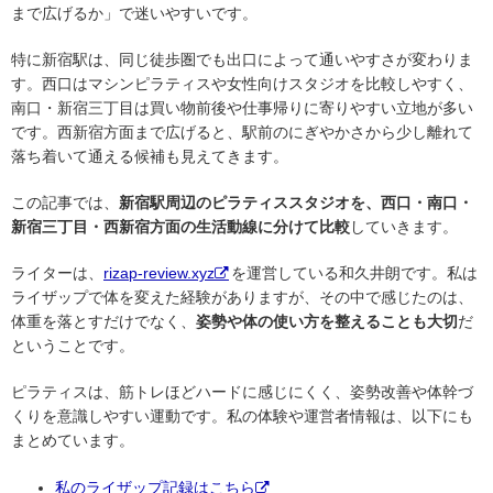
まで広げるか」で迷いやすいです。
特に新宿駅は、同じ徒歩圏でも出口によって通いやすさが変わりま
す。西口はマシンピラティスや女性向けスタジオを比較しやすく、
南口・新宿三丁目は買い物前後や仕事帰りに寄りやすい立地が多い
です。西新宿方面まで広げると、駅前のにぎやかさから少し離れて
落ち着いて通える候補も見えてきます。
この記事では、
新宿駅周辺のピラティススタジオを、西口・南口・
新宿三丁目・西新宿方面の生活動線に分けて比較
していきます。
ライターは、
rizap-review.xyz
を運営している和久井朗です。私は
ライザップで体を変えた経験がありますが、その中で感じたのは、
体重を落とすだけでなく、
姿勢や体の使い方を整えることも大切
だ
ということです。
ピラティスは、筋トレほどハードに感じにくく、姿勢改善や体幹づ
くりを意識しやすい運動です。私の体験や運営者情報は、以下にも
まとめています。
私のライザップ記録はこちら