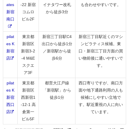
ates
-22 新宿
イナタワー改札
も合わせやすいです。
新宿
コムロ
から徒歩3分
南口
ビル2F
pilat
東京都
新宿三丁目駅C4
新宿三丁目駅近くのマシ
es K
新宿区
出口から徒歩1分
ンピラティス候補。東
新宿
新宿3-2
／新宿駅から徒
口・新宿三丁目方面の買
店
-4 M&E
歩6分
い物前後に通いやすいで
スクエ
す。
ア3F
pilat
東京都
都営大江戸線
西口寄りですが、南口方
es K
新宿区
「新宿駅」から
面や地下通路利用の人も
新宿
西新宿1
徒歩1分
候補にしやすい立地で
西口
-12-1 高
す。駅近重視の人に向い
店
倉第一
ています。
ビル5F