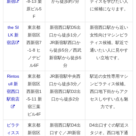
新宿
-8-13 栗
から徒歩約7分
ティスを学びたい人
原ビル5
に候補になります。
F
the SI
東京都
新宿西口駅D5出
新宿西口駅から近い
LK 新
新宿区
口から徒歩1分／
女性向けマシンピラ
宿店
西新宿7
JR新宿駅西口か
ティス候補。駅近で
-1-8 ヒ
ら徒歩5分／西武
通いたい人に見やす
ノデビ
新宿駅から徒歩5
い立地です。
ル6F
分
Rintos
東京都
JR新宿駅中央西
駅近の女性専用マシ
ull 新
新宿区
口から徒歩3分／
ンピラティス候補。
宿西口
西新宿1
新宿西口駅D2出
西口地下街からアク
駅前店
-5-11 新
口から徒歩2分
セスしやすい点も魅
宿三葉
力です。
ビル4F
ピラテ
東京都
新宿西口駅D4出
D4出口すぐの駅近ス
ィスス
新宿区
口すぐ／JR新宿
タジオ。西口地下通