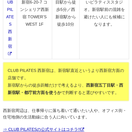
UB
新宿6-20-7 コ
目駅から徒
いピラティススタジ
PIL
ンシェリア西新
歩5分／西
オ。新宿駅前の混雑を
ATE
宿 TOWER’S
新宿駅から
避けたい人にも候補に
S
WEST 1F
徒歩10分
なります。
西
新
宿
CLUB PILATES 西新宿は、新宿駅直近というより西新宿方面の
店舗です。
新宿駅からの徒歩距離だけで考えるより、
西新宿五丁目駅・西
新宿駅・都庁前方面を使うか
で判断すると選びやすいです。
西新宿周辺は、仕事帰りに落ち着いて通いたい人や、オフィス街・
住宅地側の生活動線に合う人に向いています。
⇒ CLUB PILATESの公式サイトはコチラ!!