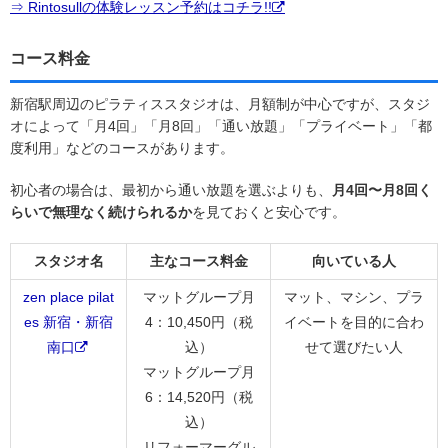
⇒ Rintosullの体験レッスン予約はコチラ!!
コース料金
新宿駅周辺のピラティススタジオは、月額制が中心ですが、スタジ
オによって「月4回」「月8回」「通い放題」「プライベート」「都
度利用」などのコースがあります。
初心者の場合は、最初から通い放題を選ぶよりも、
月4回〜月8回く
らいで無理なく続けられるか
を見ておくと安心です。
スタジオ名
主なコース料金
向いている人
zen place pilat
マットグループ月
マット、マシン、プラ
es 新宿・新宿
4：10,450円（税
イベートを目的に合わ
南口
込）
せて選びたい人
マットグループ月
6：14,520円（税
込）
リフォーマーグル