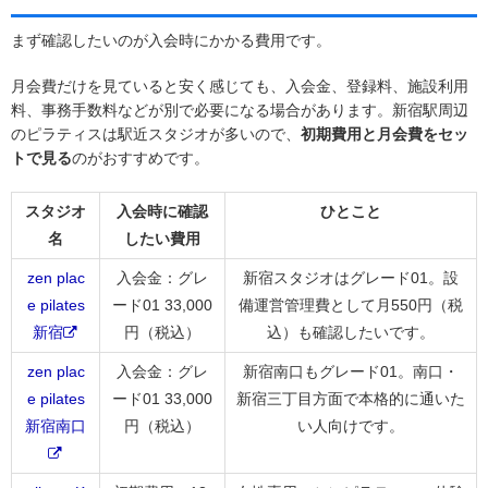
まず確認したいのが入会時にかかる費用です。
月会費だけを見ていると安く感じても、入会金、登録料、施設利用
料、事務手数料などが別で必要になる場合があります。新宿駅周辺
のピラティスは駅近スタジオが多いので、
初期費用と月会費をセッ
トで見る
のがおすすめです。
スタジオ
入会時に確認
ひとこと
名
したい費用
zen plac
入会金：グレ
新宿スタジオはグレード01。設
e pilates
ード01 33,000
備運営管理費として月550円（税
新宿
円（税込）
込）も確認したいです。
zen plac
入会金：グレ
新宿南口もグレード01。南口・
e pilates
ード01 33,000
新宿三丁目方面で本格的に通いた
新宿南口
円（税込）
い人向けです。