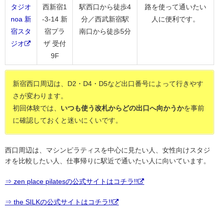
タジオ
西新宿1
駅西口から徒歩4
路を使って通いたい
noa 新
-3-14 新
分／西武新宿駅
人に便利です。
宿スタ
宿プラ
南口から徒歩5分
ジオ
ザ 受付
9F
新宿西口周辺は、D2・D4・D5など出口番号によって行きやす
さが変わります。
初回体験では、
いつも使う改札からどの出口へ向かうか
を事前
に確認しておくと迷いにくいです。
西口周辺は、マシンピラティスを中心に見たい人、女性向けスタジ
オを比較したい人、仕事帰りに駅近で通いたい人に向いています。
⇒ zen place pilatesの公式サイトはコチラ!!
⇒ the SILKの公式サイトはコチラ!!