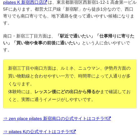
pilates K 新宿西口店
は、東京都新宿区西新宿1-12-1 高倉第一ビル
5Fにあります。都営大江戸線「新宿駅」から徒歩1分なので、西口
寄りでも南口寄りでも、地下通路を使って通いやすい候補になりま
す。
南口・新宿三丁目方面は、
「駅近で通いたい」「仕事帰りに寄りた
い」「買い物や食事の前後に通いたい」
という人に合いやすいで
す。
新宿三丁目や南口方面は、ルミネ、ニュウマン、伊勢丹方面の
買い物動線と合わせやすい一方で、時間帯によって人通りが多
くなります。
体験時には、
レッスン後にどの出口から帰るか
まで確認してお
くと、実際に通うイメージがしやすいです。
⇒ zen place pilates 新宿南口の公式サイトはコチラ!!
⇒ pilates Kの公式サイトはコチラ!!