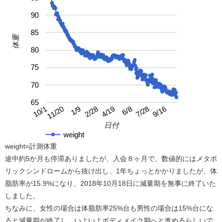
90
85
体重
80
75
70
65
4/19
10/1
9/16
2/28
7/28
1/9
6/8
11/20
日付
weight
weight=計測体重
途中約5か月も停滞ありましたが、入会８ヶ月で、数値的にはメタボ
リックシンドロームから抜け出し、1年ちょっとかかりましたが、体
脂肪率が15.9%になり、2018年10月18日に減量期を無事に終了いた
しました。
ちなみに、女性の場合は体脂肪率25%台も男性の場合は15%台にな
ると減量期が終了し、いよいよボディメイク期へと進めるらしいで