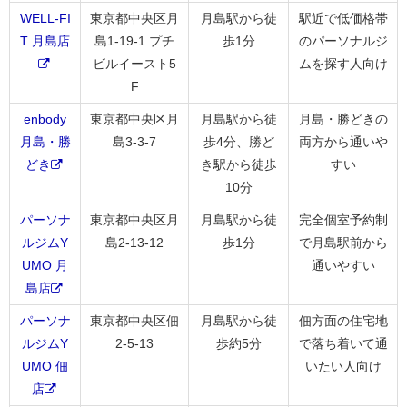
WELL-FI
東京都中央区月
月島駅から徒
駅近で低価格帯
T 月島店
島1-19-1 プチ
歩1分
のパーソナルジ
ビルイースト5
ムを探す人向け
F
enbody
東京都中央区月
月島駅から徒
月島・勝どきの
月島・勝
島3-3-7
歩4分、勝ど
両方から通いや
どき
き駅から徒歩
すい
10分
パーソナ
東京都中央区月
月島駅から徒
完全個室予約制
ルジムY
島2-13-12
歩1分
で月島駅前から
UMO 月
通いやすい
島店
パーソナ
東京都中央区佃
月島駅から徒
佃方面の住宅地
ルジムY
2-5-13
歩約5分
で落ち着いて通
UMO 佃
いたい人向け
店