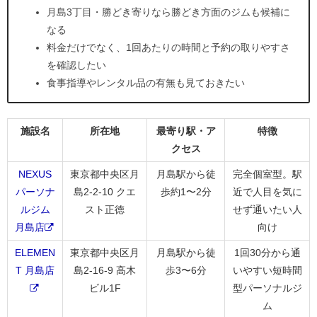
月島3丁目・勝どき寄りなら勝どき方面のジムも候補に
なる
料金だけでなく、1回あたりの時間と予約の取りやすさ
を確認したい
食事指導やレンタル品の有無も見ておきたい
施設名
所在地
最寄り駅・ア
特徴
クセス
NEXUS
東京都中央区月
月島駅から徒
完全個室型。駅
パーソナ
島2-2-10 クエ
歩約1〜2分
近で人目を気に
ルジム
スト正徳
せず通いたい人
月島店
向け
ELEMEN
東京都中央区月
月島駅から徒
1回30分から通
T 月島店
島2-16-9 高木
歩3〜6分
いやすい短時間
ビル1F
型パーソナルジ
ム