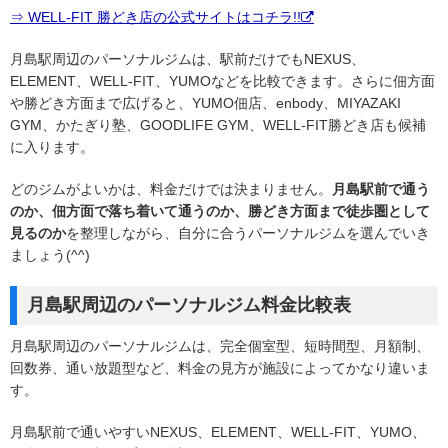
⇒ WELL-FIT 勝どき店の公式サイトはコチラ!!
月島駅周辺のパーソナルジムは、駅前だけでもNEXUS、
ELEMENT、WELL-FIT、YUMOなどを比較できます。さらに佃方面
や勝どき方面まで広げると、YUMO佃店、enbody、MIYAZAKI
GYM、かたぎり塾、GOODLIFE GYM、WELL-FIT勝どき店も候補
に入ります。
どのジムがよいかは、料金だけでは決まりません。
月島駅前で通う
のか、佃方面で落ち着いて通うのか、勝どき方面まで徒歩圏として
見るのか
を整理しながら、自分に合うパーソナルジムを選んでいき
ましょう(^^)
月島駅周辺のパーソナルジム料金比較表
月島駅周辺のパーソナルジムは、完全個室型、短時間型、月額制、
回数券、通い放題型など、料金の見方が施設によってかなり違いま
す。
月島駅前で通いやすいNEXUS、ELEMENT、WELL-FIT、YUMO、