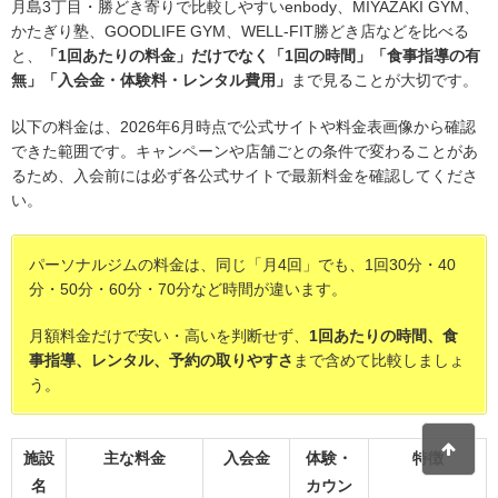
月島3丁目・勝どき寄りで比較しやすいenbody、MIYAZAKI GYM、
かたぎり塾、GOODLIFE GYM、WELL-FIT勝どき店などを比べる
と、
「1回あたりの料金」だけでなく「1回の時間」「食事指導の有
無」「入会金・体験料・レンタル費用」
まで見ることが大切です。
以下の料金は、2026年6月時点で公式サイトや料金表画像から確認
できた範囲です。キャンペーンや店舗ごとの条件で変わることがあ
るため、入会前には必ず各公式サイトで最新料金を確認してくださ
い。
パーソナルジムの料金は、同じ「月4回」でも、1回30分・40
分・50分・60分・70分など時間が違います。
月額料金だけで安い・高いを判断せず、
1回あたりの時間、食
事指導、レンタル、予約の取りやすさ
まで含めて比較しましょ
う。
施設
主な料金
入会金
体験・
特徴
名
カウン