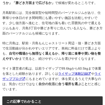
うか」「勝どき方面まで広げるか」
で候補が変わるところです。
月島駅前には、完全個室型や短時間型のパーソナルジムがあり、仕
事帰りや休日のすき間時間にも通いやすい施設を比較しやすいで
す。少し佃方面へ進むと、住宅地の落ち着いた雰囲気の中で通える
ジムもあり、月島3丁目や勝どき寄りに住んでいる人なら、勝どき方
面のパーソナルジムも候補になります。
特に月島は、駅前・月島もんじゃストリート周辺・佃・勝どき方面
で生活動線が分かれやすいエリアです。単純に料金だけで選ぶより
も、
自宅や職場から無理なく通えるか、帰り道に食事や買い物を整
えやすいか
まで見ると、続けやすいジムを選びやすくなります。
サイト運営者の私は、以前ライザップで99.6kgから60.5kgまで体重
を落とした経験があります。詳しくは
ライザップ体験記録
や
ライ
ザップブログ
にもまとめていますが、体を変えるうえで大事なの
は、気合いだけではなく
自分の生活に合う場所を選ぶこと
だと感じ
ています。
この記事でわかること