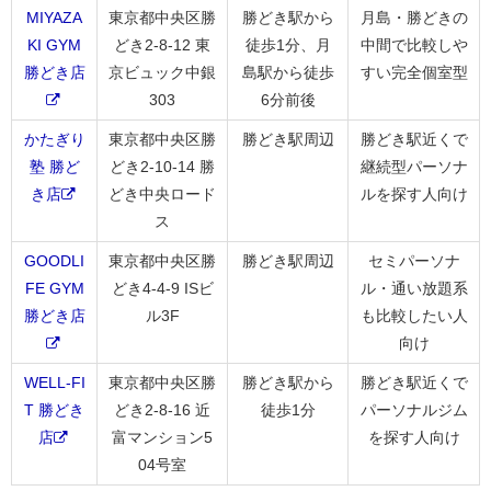
MIYAZA
東京都中央区勝
勝どき駅から
月島・勝どきの
KI GYM
どき2-8-12 東
徒歩1分、月
中間で比較しや
勝どき店
京ビュック中銀
島駅から徒歩
すい完全個室型
303
6分前後
かたぎり
東京都中央区勝
勝どき駅周辺
勝どき駅近くで
塾 勝ど
どき2-10-14 勝
継続型パーソナ
き店
どき中央ロード
ルを探す人向け
ス
GOODLI
東京都中央区勝
勝どき駅周辺
セミパーソナ
FE GYM
どき4-4-9 ISビ
ル・通い放題系
勝どき店
ル3F
も比較したい人
向け
WELL-FI
東京都中央区勝
勝どき駅から
勝どき駅近くで
T 勝どき
どき2-8-16 近
徒歩1分
パーソナルジム
店
富マンション5
を探す人向け
04号室