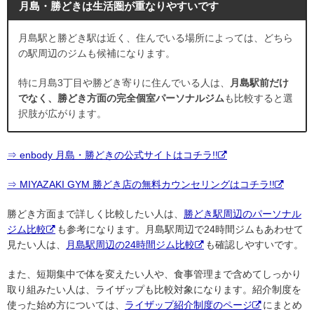
月島・勝どきは生活圏が重なりやすいです
月島駅と勝どき駅は近く、住んでいる場所によっては、どちら
の駅周辺のジムも候補になります。
特に月島3丁目や勝どき寄りに住んでいる人は、
月島駅前だけ
でなく、勝どき方面の完全個室パーソナルジム
も比較すると選
択肢が広がります。
⇒ enbody 月島・勝どきの公式サイトはコチラ!!
⇒ MIYAZAKI GYM 勝どき店の無料カウンセリングはコチラ!!
勝どき方面まで詳しく比較したい人は、
勝どき駅周辺のパーソナル
ジム比較
も参考になります。月島駅周辺で24時間ジムもあわせて
見たい人は、
月島駅周辺の24時間ジム比較
も確認しやすいです。
また、短期集中で体を変えたい人や、食事管理まで含めてしっかり
取り組みたい人は、ライザップも比較対象になります。紹介制度を
使った始め方については、
ライザップ紹介制度のページ
にまとめ