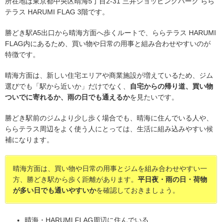
所在地は東京都中央区晴海5丁目2-31 三井ショッピングパーク らら
テラス HARUMI FLAG 3階です。
勝どき駅A5出口から晴海方面へ歩くルートで、ららテラス HARUMI
FLAG内にあるため、買い物や日常の用事と組み合わせやすいのが
特徴です。
晴海方面は、新しい住宅エリアや商業施設が増えているため、ジム
選びでも「駅から近いか」だけでなく、
自宅からの帰り道、買い物
ついでに寄れるか、雨の日でも通えるか
を見たいです。
勝どき駅前のジムより少し歩く場合でも、晴海に住んでいる人や、
ららテラス周辺をよく使う人にとっては、生活に組み込みやすい候
補になります。
晴海方面は、買い物や日常の用事とジムを組み合わせやすい一
方、勝どき駅から歩く距離があります。
平日夜・雨の日・荷物
が多い日でも通いやすいか
を確認しておきましょう。
晴海・HARUMI FLAG周辺に住んでいる