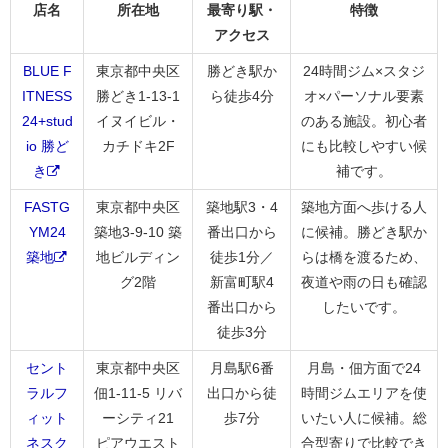
店名
所在地
最寄り駅・
特徴
アクセス
BLUE F
東京都中央区
勝どき駅か
24時間ジム×スタジ
ITNESS
勝どき1-13-1
ら徒歩4分
オ×パーソナル要素
24+stud
イヌイビル・
のある施設。初心者
io 勝ど
カチドキ2F
にも比較しやすい候
き
補です。
FASTG
東京都中央区
築地駅3・4
築地方面へ歩ける人
YM24
築地3-9-10 築
番出口から
に候補。勝どき駅か
築地
地ビルディン
徒歩1分／
らは橋を渡るため、
グ2階
新富町駅4
夜道や雨の日も確認
番出口から
したいです。
徒歩3分
セント
東京都中央区
月島駅6番
月島・佃方面で24
ラルフ
佃1-11-5 リバ
出口から徒
時間ジムエリアを使
ィット
ーシティ21
歩7分
いたい人に候補。総
ネスク
ピアウエスト
合型寄りで比較でき