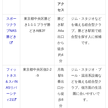
アク
セス
スポー
東京都中央区勝ど
勝ど
ジム・スタジオなど
ツクラ
き1-1-1 プラザ勝
き駅
を備える総合型クラ
ブNAS
どきA棟2F
A4a
ブ。勝どき駅前で総
勝どき
出口
合型を探す人に候補
から
です。
徒歩
約4
分
フィッ
東京都中央区佃2-2
月島
ジム・スタジオ・プ
トネス
-9
駅6
ール・温浴系設備な
＆スパN
番出
どを備える総合型ク
ASリバ
口か
ラブ。佃方面の生活
ーシテ
ら徒
圏に合いやすいで
ィ21
歩8
す。
分