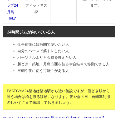
ラブ24
フィットネス
ます。
月島・
棟
佃
24時間ジムが向いている人
仕事前後に短時間で使いたい人
自分のペースで筋トレしたい人
パーソナルより月会費を抑えたい人
勝どき・築地・月島方面を徒歩や自転車で移動できる人
早朝や夜に使う可能性がある人
FASTGYM24築地は築地駅から近い施設ですが、勝どき駅から
通う場合は橋を渡る移動になります。夜や雨の日、自転車利用
のしやすさまで確認しておきましょう。
⇒ BLUE FITNESS24+studio 勝どきの公式サイトはコチラ!!