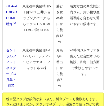
FitLAnd
東京都中央区晴海5
勝ど
晴海方面の商業施設
TOKYO
丁目2-31 三井ショ
き駅
内ジム。買い物や生
DOME
ッピングパーク ら
A5出
活導線と合わせて通
晴海
らテラス HARUMI
口か
いやすい候補です。
FLAG 3階 31700
ら徒
歩12
分
セント
東京都中央区佃1-1
月島
24時間ジムエリアを
ラルフ
1-5 リバーシティ2
駅6
備えた総合型寄りの
ィット
1 ピアウエスト フ
番出
施設。月島・佃方面
ネスク
ィットネス棟
口か
で比較しやすいで
ラブ24
ら徒
す。
月島・
歩7
佃
分
総合型クラブは設備が多いぶん、料金プランも複数あります。
ジムだけ使うのか、スタジオやプール、温浴まで使うのかで費