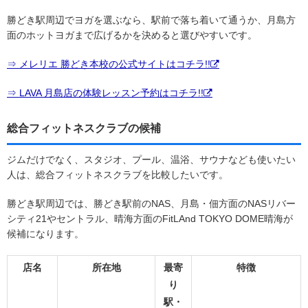
勝どき駅周辺でヨガを選ぶなら、駅前で落ち着いて通うか、月島方
面のホットヨガまで広げるかを決めると選びやすいです。
⇒ メレリエ 勝どき本校の公式サイトはコチラ!!
⇒ LAVA 月島店の体験レッスン予約はコチラ!!
総合フィットネスクラブの候補
ジムだけでなく、スタジオ、プール、温浴、サウナなども使いたい
人は、総合フィットネスクラブを比較したいです。
勝どき駅周辺では、勝どき駅前のNAS、月島・佃方面のNASリバー
シティ21やセントラル、晴海方面のFitLAnd TOKYO DOME晴海が
候補になります。
店名
所在地
最寄
特徴
り
駅・