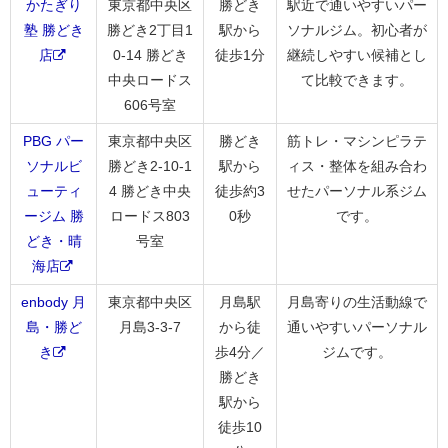
かたぎり
東京都中央区
勝どき
駅近で通いやすいパー
塾 勝どき
勝どき2丁目1
駅から
ソナルジム。初心者が
店
0-14 勝どき
徒歩1分
継続しやすい候補とし
中央ロードス
て比較できます。
606号室
PBG パー
東京都中央区
勝どき
筋トレ・マシンピラテ
ソナルビ
勝どき2-10-1
駅から
ィス・整体を組み合わ
ューティ
4 勝どき中央
徒歩約3
せたパーソナル系ジム
ージム 勝
ロードス803
0秒
です。
どき・晴
号室
海店
enbody 月
東京都中央区
月島駅
月島寄りの生活動線で
島・勝ど
月島3-3-7
から徒
通いやすいパーソナル
き
歩4分／
ジムです。
勝どき
駅から
徒歩10