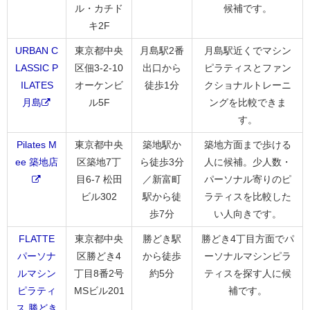
ル・カチド
候補です。
キ2F
URBAN C
東京都中央
月島駅2番
月島駅近くでマシン
LASSIC P
区佃3-2-10
出口から
ピラティスとファン
ILATES
オーケンビ
徒歩1分
クショナルトレーニ
月島
ル5F
ングを比較できま
す。
Pilates M
東京都中央
築地駅か
築地方面まで歩ける
ee 築地店
区築地7丁
ら徒歩3分
人に候補。少人数・
目6-7 松田
／新富町
パーソナル寄りのピ
ビル302
駅から徒
ラティスを比較した
歩7分
い人向きです。
FLATTE
東京都中央
勝どき駅
勝どき4丁目方面でパ
パーソナ
区勝どき4
から徒歩
ーソナルマシンピラ
ルマシン
丁目8番2号
約5分
ティスを探す人に候
ピラティ
MSビル201
補です。
ス 勝どき