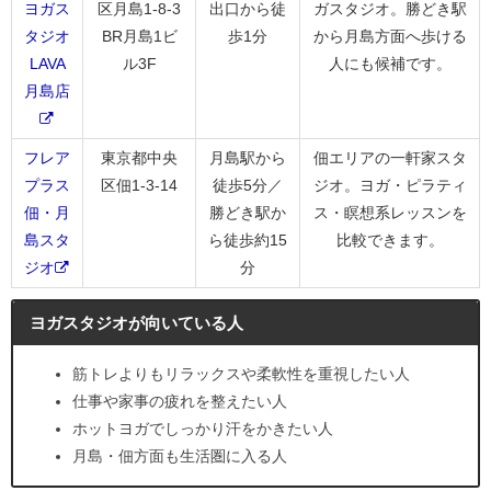
ヨガス
区月島1-8-3
出口から徒
ガスタジオ。勝どき駅
タジオ
BR月島1ビ
歩1分
から月島方面へ歩ける
LAVA
ル3F
人にも候補です。
月島店
フレア
東京都中央
月島駅から
佃エリアの一軒家スタ
プラス
区佃1-3-14
徒歩5分／
ジオ。ヨガ・ピラティ
佃・月
勝どき駅か
ス・瞑想系レッスンを
島スタ
ら徒歩約15
比較できます。
ジオ
分
ヨガスタジオが向いている人
筋トレよりもリラックスや柔軟性を重視したい人
仕事や家事の疲れを整えたい人
ホットヨガでしっかり汗をかきたい人
月島・佃方面も生活圏に入る人