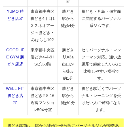
分
YUMO 勝
東京都中央区
勝どき
勝どき・月島・佃方面
どき店
勝どき4丁目1
駅から
に展開するパーソナル
3-2 ネオアー
徒歩4分
系ジムです。
ジュ勝どき・
みはらし102
GOODLIF
東京都中央区
勝どき
セミパーソナル・マン
E GYM 勝
勝どき4-4-9 I
駅A3a
ツーマン対応。通い放
どき店
Sビル3階
出口か
題系で継続したい人に
ら徒歩
比較しやすい候補で
約1分
す。
WELL-FIT
東京都中央区
勝どき
勝どき駅近くでパーソ
勝どき店
勝どき2-8-16
駅から
ナルトレーニングを受
近富マンショ
徒歩1分
けたい人に候補になり
ン504号室
ます。
勝どき駅前は、駅から徒歩1〜5分圏にパーソナルジムが複数あ