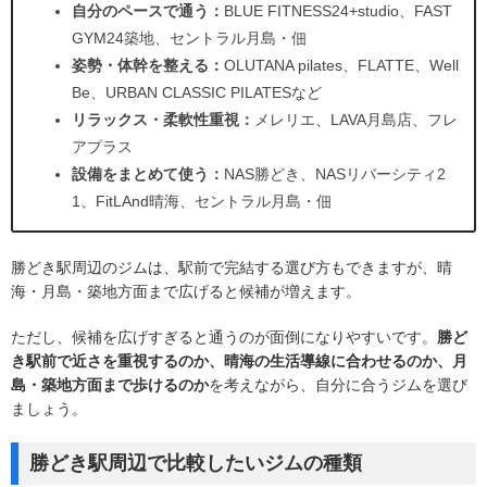
自分のペースで通う：
BLUE FITNESS24+studio、FAST
GYM24築地、セントラル月島・佃
姿勢・体幹を整える：
OLUTANA pilates、FLATTE、Well
Be、URBAN CLASSIC PILATESなど
リラックス・柔軟性重視：
メレリエ、LAVA月島店、フレ
アプラス
設備をまとめて使う：
NAS勝どき、NASリバーシティ2
1、FitLAnd晴海、セントラル月島・佃
勝どき駅周辺のジムは、駅前で完結する選び方もできますが、晴
海・月島・築地方面まで広げると候補が増えます。
ただし、候補を広げすぎると通うのが面倒になりやすいです。
勝ど
き駅前で近さを重視するのか、晴海の生活導線に合わせるのか、月
島・築地方面まで歩けるのか
を考えながら、自分に合うジムを選び
ましょう。
勝どき駅周辺で比較したいジムの種類