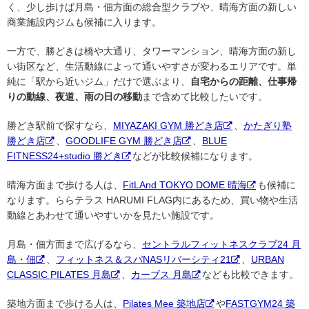
く、少し歩けば月島・佃方面の総合型クラブや、晴海方面の新しい
商業施設内ジムも候補に入ります。
一方で、勝どきは橋や大通り、タワーマンション、晴海方面の新し
い街区など、生活動線によって通いやすさが変わるエリアです。単
純に「駅から近いジム」だけで選ぶより、
自宅からの距離、仕事帰
りの動線、夜道、雨の日の移動
まで含めて比較したいです。
勝どき駅前で探すなら、
MIYAZAKI GYM 勝どき店
、
かたぎり塾
勝どき店
、
GOODLIFE GYM 勝どき店
、
BLUE
FITNESS24+studio 勝どき
などが比較候補になります。
晴海方面まで歩ける人は、
FitLAnd TOKYO DOME 晴海
も候補に
なります。ららテラス HARUMI FLAG内にあるため、買い物や生活
動線とあわせて通いやすいかを見たい施設です。
月島・佃方面まで広げるなら、
セントラルフィットネスクラブ24 月
島・佃
、
フィットネス＆スパNASリバーシティ21
、
URBAN
CLASSIC PILATES 月島
、
カーブス 月島
なども比較できます。
築地方面まで歩ける人は、
Pilates Mee 築地店
や
FASTGYM24 築