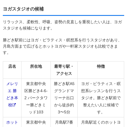
ヨガスタジオの候補
リラックス、柔軟性、呼吸、姿勢の見直しを重視したい人は、ヨガ
スタジオも候補になります。
勝どき駅前にはヨガ・ピラティス・瞑想系を行うスタジオがあり、
月島方面まで広げるとホットヨガや一軒家スタジオも比較できま
す。
店名
所在地
最寄り駅・
特徴
アクセス
メレリ
東京都中央
勝どき駅A5
ヨガ・ピラティス・瞑
エ 勝
区勝どき4-6-
グランドマ
想系レッスンを行うス
どき本
2 パークタワ
リーナ出口
タジオ。勝どき駅前で
校
ー勝どきミ
から徒歩約
整えたい人に候補で
ッド103
3〜5分
す。
ホット
東京都中央
月島駅7番
月島駅近くのホットヨ