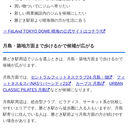
買い物ついでにジムへ寄りたい
新しい商業施設内のジムを候補にしたい
勝どき駅前より晴海側の方が生活に合う
⇒ FitLAnd TOKYO DOME 晴海の公式サイトはコチラ!!
月島・築地方面まで歩けるかで候補が広がる
勝どき駅周辺でジムを選ぶときは、月島・築地方面まで歩けるかで
候補が広がります。
月島方面では、
セントラルフィットネスクラブ24 月島・佃
、
フィ
ットネス＆スパNASリバーシティ21
、
カーブス 月島
、
URBAN
CLASSIC PILATES 月島
などが候補になります。
月島駅周辺は、総合型クラブ、ピラティス、サーキット系が比較し
やすいエリアです。勝どき駅から徒歩圏に入る人もいますが、月島
駅寄りに住んでいる人は、勝どき駅前より月島方面の方が続けやす
い場合があります。