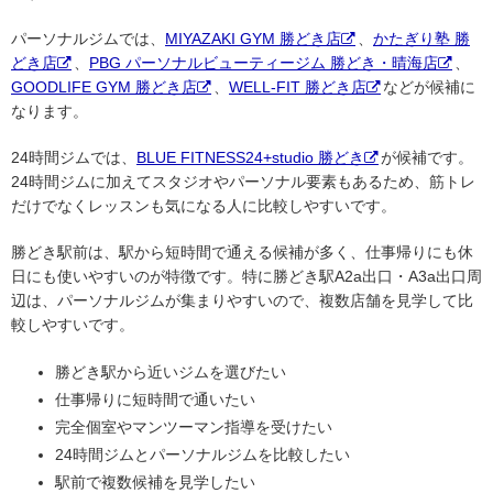
パーソナルジムでは、
MIYAZAKI GYM 勝どき店
、
かたぎり塾 勝
どき店
、
PBG パーソナルビューティージム 勝どき・晴海店
、
GOODLIFE GYM 勝どき店
、
WELL-FIT 勝どき店
などが候補に
なります。
24時間ジムでは、
BLUE FITNESS24+studio 勝どき
が候補です。
24時間ジムに加えてスタジオやパーソナル要素もあるため、筋トレ
だけでなくレッスンも気になる人に比較しやすいです。
勝どき駅前は、駅から短時間で通える候補が多く、仕事帰りにも休
日にも使いやすいのが特徴です。特に勝どき駅A2a出口・A3a出口周
辺は、パーソナルジムが集まりやすいので、複数店舗を見学して比
較しやすいです。
勝どき駅から近いジムを選びたい
仕事帰りに短時間で通いたい
完全個室やマンツーマン指導を受けたい
24時間ジムとパーソナルジムを比較したい
駅前で複数候補を見学したい