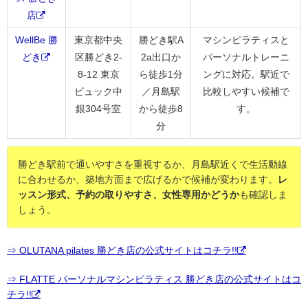
店
WellBe 勝
東京都中央
勝どき駅A
マシンピラティスと
どき
区勝どき2-
2a出口か
パーソナルトレーニ
8-12 東京
ら徒歩1分
ングに対応。駅近で
ビュック中
／月島駅
比較しやすい候補で
銀304号室
から徒歩8
す。
分
勝どき駅前で通いやすさを重視するか、月島駅近くで生活動線
に合わせるか、築地方面まで広げるかで候補が変わります。
レ
ッスン形式、予約の取りやすさ、女性専用かどうか
も確認しま
しょう。
⇒ OLUTANA pilates 勝どき店の公式サイトはコチラ!!
⇒ FLATTE パーソナルマシンピラティス 勝どき店の公式サイトはコ
チラ!!