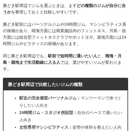
勝どき駅周辺でジムを選ぶときは、まず
どの種類のジムが自分に合
うか
を整理しておくと比較しやすいです。
勝どき駅前にはパーソナルジムや24時間ジム、マシンピラティス系
の候補があり、晴海方面には商業施設内のフィットネス、月島・佃
方面には総合型フィットネスクラブやホットヨガ、築地方面には24
時間ジムやピラティスの候補があります。
同じ勝どき駅周辺でも、
駅前で短時間に通いたい人
と、
晴海・月
島・築地まで生活動線に入る人
では、選びやすいジムが変わりま
す。
勝どき駅周辺で比較したいジムの種類
駅近の完全個室パーソナルジム：
マンツーマンで体づく
りしたい人向き
24時間ジム・スタジオ併設型：
自分のペースで通いたい
人向き
女性専用マシンピラティス：
姿勢や体幹を整えたい人向