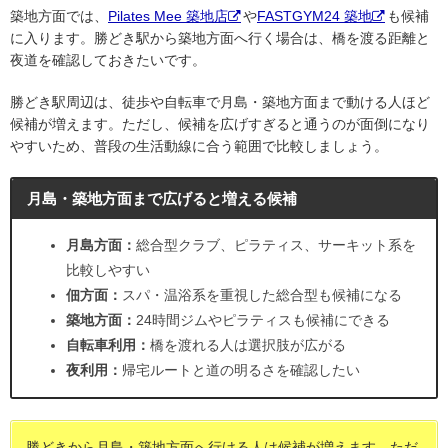
築地方面では、
Pilates Mee 築地店
や
FASTGYM24 築地
も候補
に入ります。勝どき駅から築地方面へ行く場合は、橋を渡る距離と
夜道を確認しておきたいです。
勝どき駅周辺は、徒歩や自転車で月島・築地方面まで動ける人ほど
候補が増えます。ただし、候補を広げすぎると通うのが面倒になり
やすいため、普段の生活動線に合う範囲で比較しましょう。
月島・築地方面まで広げると増える候補
月島方面：
総合型クラブ、ピラティス、サーキット系を
比較しやすい
佃方面：
スパ・温浴系を重視した総合型も候補になる
築地方面：
24時間ジムやピラティスも候補にできる
自転車利用：
橋を渡れる人は選択肢が広がる
夜利用：
帰宅ルートと道の明るさを確認したい
勝どきから月島・築地方面へ行ける人は候補が増えます。ただ