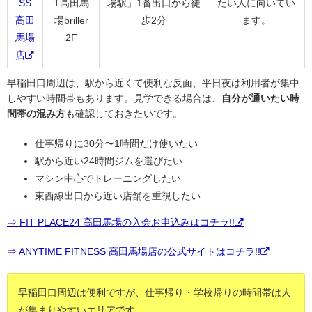
SS
T高田馬
場駅」1番出口から徒
たい人に向いてい
高田
場briller
歩2分
ます。
馬場
2F
店
早稲田口周辺は、駅から近くて便利な反面、平日夜は利用者が集中
しやすい時間帯もあります。見学できる場合は、
自分が通いたい時
間帯の混み方
も確認しておきたいです。
仕事帰りに30分〜1時間だけ使いたい
駅から近い24時間ジムを選びたい
マシン中心でトレーニングしたい
東西線出口から近い店舗を重視したい
⇒ FIT PLACE24 高田馬場の入会お申込みはコチラ!!
⇒ ANYTIME FITNESS 高田馬場店の公式サイトはコチラ!!
早稲田口周辺は便利ですが、仕事帰り・学校帰りの時間帯は人
が集まりやすいエリアです。