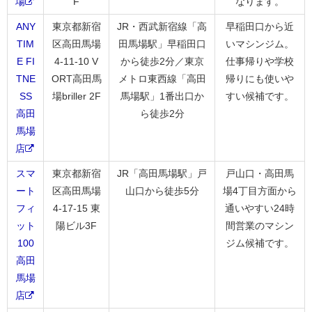
場
F
なります。
ANY
東京都新宿
JR・西武新宿線「高
早稲田口から近
TIM
区高田馬場
田馬場駅」早稲田口
いマシンジム。
E FI
4-11-10 V
から徒歩2分／東京
仕事帰りや学校
TNE
ORT高田馬
メトロ東西線「高田
帰りにも使いや
SS
場briller 2F
馬場駅」1番出口か
すい候補です。
高田
ら徒歩2分
馬場
店
スマ
東京都新宿
JR「高田馬場駅」戸
戸山口・高田馬
ート
区高田馬場
山口から徒歩5分
場4丁目方面から
フィ
4-17-15 東
通いやすい24時
ット
陽ビル3F
間営業のマシン
100
ジム候補です。
高田
馬場
店