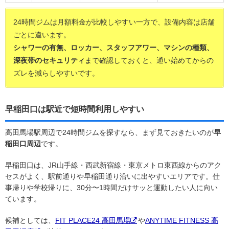
24時間ジムは月額料金が比較しやすい一方で、設備内容は店舗
ごとに違います。
シャワーの有無、ロッカー、スタッフアワー、マシンの種類、
深夜帯のセキュリティ
まで確認しておくと、通い始めてからの
ズレを減らしやすいです。
早稲田口は駅近で短時間利用しやすい
高田馬場駅周辺で24時間ジムを探すなら、まず見ておきたいのが
早
稲田口周辺
です。
早稲田口は、JR山手線・西武新宿線・東京メトロ東西線からのアク
セスがよく、駅前通りや早稲田通り沿いに出やすいエリアです。仕
事帰りや学校帰りに、30分〜1時間だけサッと運動したい人に向い
ています。
候補としては、
FIT PLACE24 高田馬場
や
ANYTIME FITNESS 高