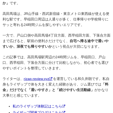
か」
です。
高田馬場は、JR山手線・西武新宿線・東京メトロ東西線が使える便
利な駅です。早稲田口周辺は人通りが多く、仕事帰りや学校帰りに
サッと寄れる24時間ジムを探しやすいエリアです。
一方で、戸山口側や高田馬場4丁目方面、西早稲田方面、下落合方面
まで広げると、駅前の便利さだけでなく、
自宅へ帰る途中で通いや
すいか、深夜でも帰りやすいか
という視点が大切になります。
この記事では、高田馬場駅周辺の24時間ジムを、早稲田口、戸山
口、西早稲田、下落合方面に分けて比較しながら、初心者でも選び
やすいポイントを整理していきます。
ライターは、
rizap-review.xyz
を運営している和久井朗です。私自
身もライザップで体を大きく変えた経験があり、ジム選びでは
「料
金」だけでなく「通いやすさ」と「続けやすい生活動線」
がかなり
大事だと感じています。
私のライザップ体験記はこちら
ライザップ関連ブログはこちら