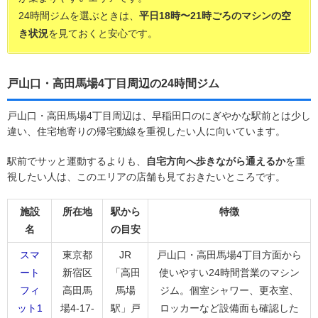
24時間ジムを選ぶときは、
平日18時〜21時ごろのマシンの空
き状況
を見ておくと安心です。
戸山口・高田馬場4丁目周辺の24時間ジム
戸山口・高田馬場4丁目周辺は、早稲田口のにぎやかな駅前とは少し
違い、住宅地寄りの帰宅動線を重視したい人に向いています。
駅前でサッと運動するよりも、
自宅方向へ歩きながら通えるか
を重
視したい人は、このエリアの店舗も見ておきたいところです。
施設
所在地
駅から
特徴
名
の目安
スマ
東京都
JR
戸山口・高田馬場4丁目方面から
ート
新宿区
「高田
使いやすい24時間営業のマシン
フィ
高田馬
馬場
ジム。個室シャワー、更衣室、
ット1
場4-17-
駅」戸
ロッカーなど設備面も確認した