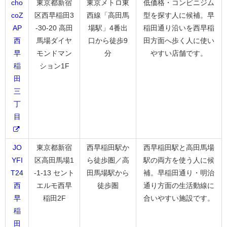
cho
東京都新宿
東京メトロ東
低価格・コンビニジム
coZ
区西早稲田3
西線「高田馬
型を探す人に候補。早
AP
-30-20 高田
場駅」4番出
稲田通り沿いを西早稲
西
馬場ダイヤ
口から徒歩9
田方面へ歩く人に使い
早
モンドマン
分
やすい店舗です。
稲
ション1F
田
三
丁
目
JO
東京都新宿
西早稲田駅か
西早稲田駅と高田馬場
YFI
区高田馬場1
ら徒歩圏／高
駅の両方を使う人に候
T24
-1-13 セント
田馬場駅から
補。早稲田通り・明治
西
エルモ西早
徒歩圏
通り方面の生活動線に
早
稲田2F
合いやすい施設です。
稲
田