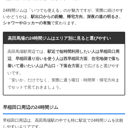
24時間ジムは「いつでも使える」のが魅力ですが、実際に続けやす
いかどうかは、
駅出口からの距離、帰宅方向、深夜の道の明るさ、
シャワーやロッカーの有無
で変わります。
高田馬場の24時間ジムはエリア別に見ると選びやすい
高田馬場駅周辺では、
駅近で短時間利用したい人は早稲田口周
辺
、
早稲田通り沿いを使う人は西早稲田方面
、
住宅地側で落ち
着いて通いたい人は戸山口・下落合方面
まで広げると選びやす
いです。
「安いか」だけでなく、実際に通う曜日・時間帯・帰宅方向ま
でセットで見ておきましょう。
早稲田口周辺の24時間ジム
早稲田口周辺は、高田馬場駅の中でも特に駅近で24時間ジムを比較
しやすいエリアです。