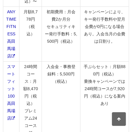
込）〜
ANY
月額8,7
初期費用：月会
キャンペーンにより、
TIME
78円
費2か月分
キー発行手数料や翌月
FITN
（税
セキュリティキ
会費が0円になる場合
ESS
込）
ー発行手数料：5,
あり。入会当月の会費
高田
500円（税込）
は日割り。
馬場
店
スマ
24時間
入会金・事務登
手ぶらセット：月額88
ート
コー
録料：5,500円
0円（税込）
フィ
ス：月
（税込）
乗換キャンペーンでは
ット
額8,470
24時間コースが7,920
100
円（税
円（税込）になる案内
高田
込）
あり
馬場
プレミ
店
アム24
コース