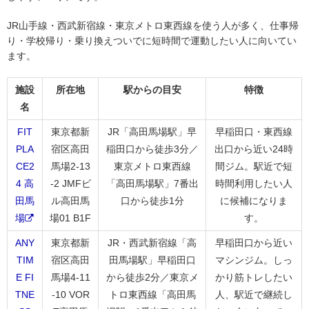
JR山手線・西武新宿線・東京メトロ東西線を使う人が多く、仕事帰
り・学校帰り・乗り換えついでに短時間で運動したい人に向いてい
ます。
施設
所在地
駅からの目安
特徴
名
FIT
東京都新
JR「高田馬場駅」早
早稲田口・東西線
PLA
宿区高田
稲田口から徒歩3分／
出口から近い24時
CE2
馬場2-13
東京メトロ東西線
間ジム。駅近で短
4 高
-2 JMFビ
「高田馬場駅」7番出
時間利用したい人
田馬
ル高田馬
口から徒歩1分
に候補になりま
場
場01 B1F
す。
ANY
東京都新
JR・西武新宿線「高
早稲田口から近い
TIM
宿区高田
田馬場駅」早稲田口
マシンジム。しっ
E FI
馬場4-11
から徒歩2分／東京メ
かり筋トレしたい
TNE
-10 VOR
トロ東西線「高田馬
人、駅近で継続し