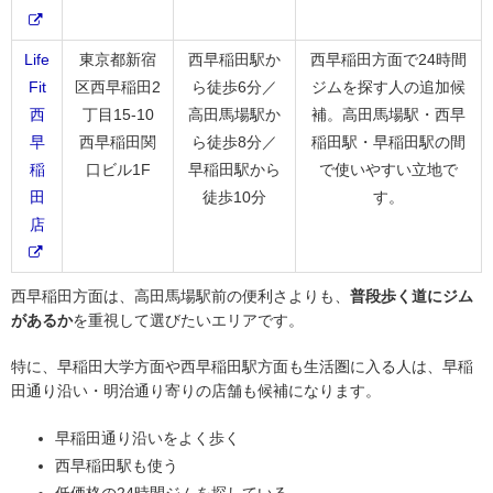
Life
東京都新宿
西早稲田駅か
西早稲田方面で24時間
Fit
区西早稲田2
ら徒歩6分／
ジムを探す人の追加候
西
丁目15-10
高田馬場駅か
補。高田馬場駅・西早
早
西早稲田関
ら徒歩8分／
稲田駅・早稲田駅の間
稲
口ビル1F
早稲田駅から
で使いやすい立地で
田
徒歩10分
す。
店
西早稲田方面は、高田馬場駅前の便利さよりも、
普段歩く道にジム
があるか
を重視して選びたいエリアです。
特に、早稲田大学方面や西早稲田駅方面も生活圏に入る人は、早稲
田通り沿い・明治通り寄りの店舗も候補になります。
早稲田通り沿いをよく歩く
西早稲田駅も使う