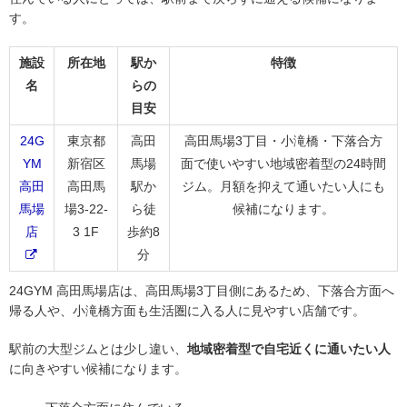
す。
施設
所在地
駅か
特徴
名
らの
目安
24G
東京都
高田
高田馬場3丁目・小滝橋・下落合方
YM
新宿区
馬場
面で使いやすい地域密着型の24時間
高田
高田馬
駅か
ジム。月額を抑えて通いたい人にも
馬場
場3-22-
ら徒
候補になります。
店
3 1F
歩約8
分
24GYM 高田馬場店は、高田馬場3丁目側にあるため、下落合方面へ
帰る人や、小滝橋方面も生活圏に入る人に見やすい店舗です。
駅前の大型ジムとは少し違い、
地域密着型で自宅近くに通いたい人
に向きやすい候補になります。