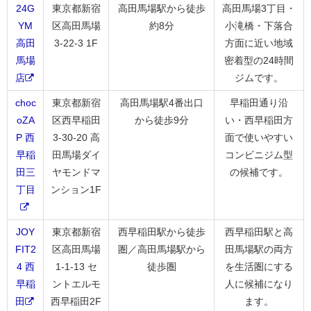
24G
東京都新宿
高田馬場駅から徒歩
高田馬場3丁目・
YM
区高田馬場
約8分
小滝橋・下落合
高田
3-22-3 1F
方面に近い地域
馬場
密着型の24時間
店
ジムです。
choc
東京都新宿
高田馬場駅4番出口
早稲田通り沿
oZA
区西早稲田
から徒歩9分
い・西早稲田方
P 西
3-30-20 高
面で使いやすい
早稲
田馬場ダイ
コンビニジム型
田三
ヤモンドマ
の候補です。
丁目
ンション1F
JOY
東京都新宿
西早稲田駅から徒歩
西早稲田駅と高
FIT2
区高田馬場
圏／高田馬場駅から
田馬場駅の両方
4 西
1-1-13 セ
徒歩圏
を生活圏にする
早稲
ントエルモ
人に候補になり
田
西早稲田2F
ます。