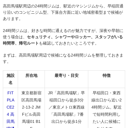
高田馬場駅周辺の24時間ジムは、駅近のマシンジムから、早稲田通
り沿いのコンビニジム型、下落合方面に近い地域密着型まで候補が
あります。
24時間ジムは、好きな時間に通えるのが魅力ですが、深夜や早朝に
使う場合は、
セキュリティ、シャワーやロッカー、スタッフがいる
時間帯、帰宅ルート
も確認しておきたいところです。
まずは、高田馬場駅周辺で候補になる24時間ジムを整理しておきま
す。
施設
所在地
最寄り・目安
特徴
名
FIT
東京都新宿
JR「高田馬場駅」早
早稲田口・東西
PLA
区高田馬場
稲田口から徒歩3分
線出口から近い2
CE2
2-13-2 JM
／東京メトロ東西線
4時間ジム。駅近
4 高
Fビル高田
「高田馬場駅」7番
で短時間利用し
田馬
馬場01 B1
出口から徒歩1分
たい人に候補に