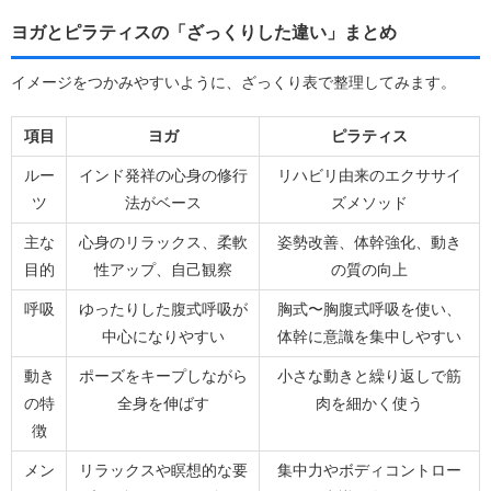
ヨガとピラティスの「ざっくりした違い」まとめ
イメージをつかみやすいように、ざっくり表で整理してみます。
項目
ヨガ
ピラティス
ルー
インド発祥の心身の修行
リハビリ由来のエクササイ
ツ
法がベース
ズメソッド
主な
心身のリラックス、柔軟
姿勢改善、体幹強化、動き
目的
性アップ、自己観察
の質の向上
呼吸
ゆったりした腹式呼吸が
胸式〜胸腹式呼吸を使い、
中心になりやすい
体幹に意識を集中しやすい
動き
ポーズをキープしながら
小さな動きと繰り返しで筋
の特
全身を伸ばす
肉を細かく使う
徴
メン
リラックスや瞑想的な要
集中力やボディコントロー