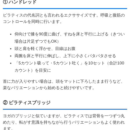
① ハンドレッド
ピラティスの代名詞とも言われるエクササイズです。呼吸と腹筋の
コントロールを同時に行います。
仰向けで膝を90度に曲げ、すねを床と平行に上げる（きつい
場合は片足ずつでもOK）
頭と肩を軽く浮かせ、目線はお腹
両腕を床と平行に伸ばし、上下に小さくパタパタさせる
「5カウント吸って・5カウント吐く」を10セット（合計100
カウント）を目安に
首に力が入りやすい場合は、頭をマットに下ろしたまま行うなど、
楽なバリエーションから始めると続けやすいです。
② ピラティスブリッジ
ヨガのブリッジと似ていますが、ピラティスでは背骨を一つずつ丸
めたり、転がす意識を持ちながら行うバリエーションもよく使われ
ます。