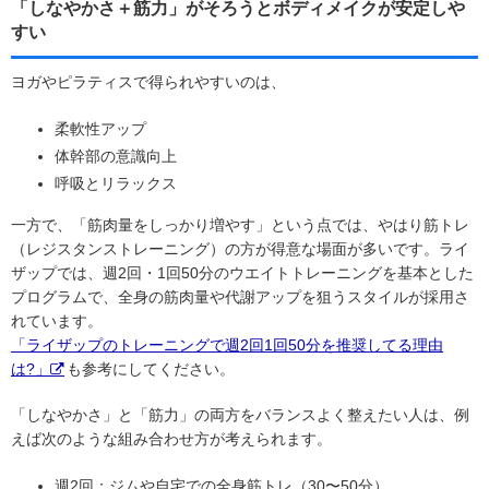
「しなやかさ＋筋力」がそろうとボディメイクが安定しや
すい
ヨガやピラティスで得られやすいのは、
柔軟性アップ
体幹部の意識向上
呼吸とリラックス
一方で、「筋肉量をしっかり増やす」という点では、やはり筋トレ
（レジスタンストレーニング）の方が得意な場面が多いです。ライ
ザップでは、週2回・1回50分のウエイトトレーニングを基本とした
プログラムで、全身の筋肉量や代謝アップを狙うスタイルが採用さ
れています。
「ライザップのトレーニングで週2回1回50分を推奨してる理由
は?」
も参考にしてください。
「しなやかさ」と「筋力」の両方をバランスよく整えたい人は、例
えば次のような組み合わせ方が考えられます。
週2回：ジムや自宅での全身筋トレ（30〜50分）