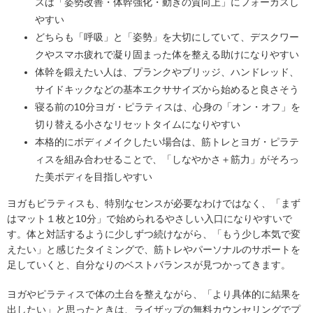
スは「姿勢改善・体幹強化・動きの質向上」にフォーカスし
やすい
どちらも「呼吸」と「姿勢」を大切にしていて、デスクワー
クやスマホ疲れで凝り固まった体を整える助けになりやすい
体幹を鍛えたい人は、プランクやブリッジ、ハンドレッド、
サイドキックなどの基本エクササイズから始めると良さそう
寝る前の10分ヨガ・ピラティスは、心身の「オン・オフ」を
切り替える小さなリセットタイムになりやすい
本格的にボディメイクしたい場合は、筋トレとヨガ・ピラテ
ィスを組み合わせることで、「しなやかさ＋筋力」がそろっ
た美ボディを目指しやすい
ヨガもピラティスも、特別なセンスが必要なわけではなく、「まず
はマット１枚と10分」で始められるやさしい入口になりやすいで
す。体と対話するように少しずつ続けながら、「もう少し本気で変
えたい」と感じたタイミングで、筋トレやパーソナルのサポートを
足していくと、自分なりのベストバランスが見つかってきます。
ヨガやピラティスで体の土台を整えながら、「より具体的に結果を
出したい」と思ったときは、ライザップの無料カウンセリングでプ