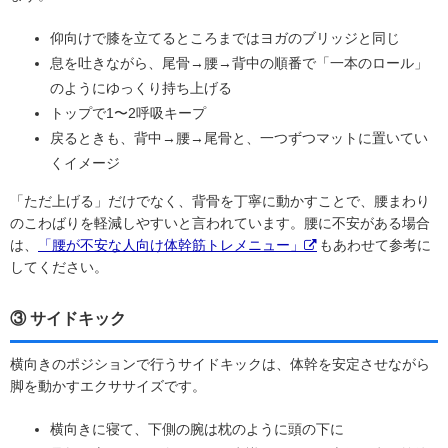
仰向けで膝を立てるところまではヨガのブリッジと同じ
息を吐きながら、尾骨→腰→背中の順番で「一本のロール」
のようにゆっくり持ち上げる
トップで1〜2呼吸キープ
戻るときも、背中→腰→尾骨と、一つずつマットに置いてい
くイメージ
「ただ上げる」だけでなく、背骨を丁寧に動かすことで、腰まわり
のこわばりを軽減しやすいと言われています。腰に不安がある場合
は、
「腰が不安な人向け体幹筋トレメニュー」
もあわせて参考に
してください。
③ サイドキック
横向きのポジションで行うサイドキックは、体幹を安定させながら
脚を動かすエクササイズです。
横向きに寝て、下側の腕は枕のように頭の下に