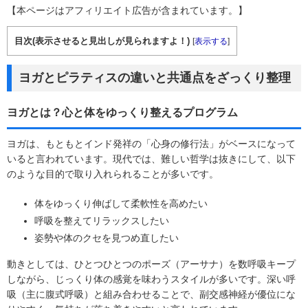
【本ページはアフィリエイト広告が含まれています。】
目次(表示させると見出しが見られますよ！)
[
表示する
]
ヨガとピラティスの違いと共通点をざっくり整理
ヨガとは？心と体をゆっくり整えるプログラム
ヨガは、もともとインド発祥の「心身の修行法」がベースになって
いると言われています。現代では、難しい哲学は抜きにして、以下
のような目的で取り入れられることが多いです。
体をゆっくり伸ばして柔軟性を高めたい
呼吸を整えてリラックスしたい
姿勢や体のクセを見つめ直したい
動きとしては、ひとつひとつのポーズ（アーサナ）を数呼吸キープ
しながら、じっくり体の感覚を味わうスタイルが多いです。深い呼
吸（主に腹式呼吸）と組み合わせることで、副交感神経が優位にな