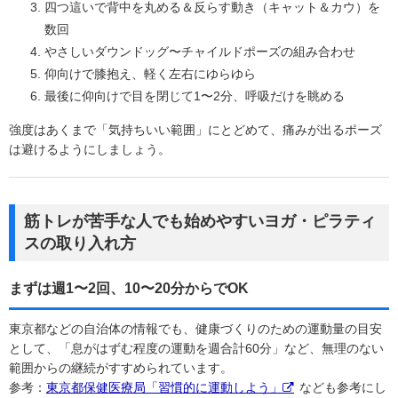
四つ這いで背中を丸める＆反らす動き（キャット＆カウ）を
数回
やさしいダウンドッグ〜チャイルドポーズの組み合わせ
仰向けで膝抱え、軽く左右にゆらゆら
最後に仰向けで目を閉じて1〜2分、呼吸だけを眺める
強度はあくまで「気持ちいい範囲」にとどめて、痛みが出るポーズ
は避けるようにしましょう。
筋トレが苦手な人でも始めやすいヨガ・ピラティ
スの取り入れ方
まずは週1〜2回、10〜20分からでOK
東京都などの自治体の情報でも、健康づくりのための運動量の目安
として、「息がはずむ程度の運動を週合計60分」など、無理のない
範囲からの継続がすすめられています。
参考：
東京都保健医療局「習慣的に運動しよう」
なども参考にし