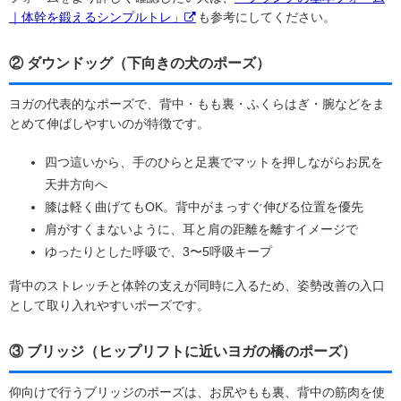
｜体幹を鍛えるシンプルトレ」
も参考にしてください。
② ダウンドッグ（下向きの犬のポーズ）
ヨガの代表的なポーズで、背中・もも裏・ふくらはぎ・腕などをま
とめて伸ばしやすいのが特徴です。
四つ這いから、手のひらと足裏でマットを押しながらお尻を
天井方向へ
膝は軽く曲げてもOK。背中がまっすぐ伸びる位置を優先
肩がすくまないように、耳と肩の距離を離すイメージで
ゆったりとした呼吸で、3〜5呼吸キープ
背中のストレッチと体幹の支えが同時に入るため、姿勢改善の入口
として取り入れやすいポーズです。
③ ブリッジ（ヒップリフトに近いヨガの橋のポーズ）
仰向けで行うブリッジのポーズは、お尻やもも裏、背中の筋肉を使