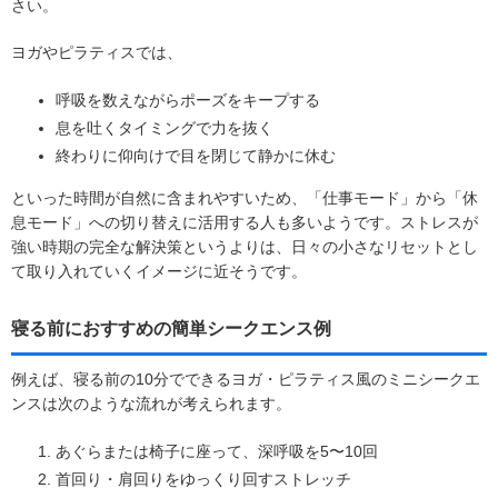
さい。
ヨガやピラティスでは、
呼吸を数えながらポーズをキープする
息を吐くタイミングで力を抜く
終わりに仰向けで目を閉じて静かに休む
といった時間が自然に含まれやすいため、「仕事モード」から「休
息モード」への切り替えに活用する人も多いようです。ストレスが
強い時期の完全な解決策というよりは、日々の小さなリセットとし
て取り入れていくイメージに近そうです。
寝る前におすすめの簡単シークエンス例
例えば、寝る前の10分でできるヨガ・ピラティス風のミニシークエ
ンスは次のような流れが考えられます。
あぐらまたは椅子に座って、深呼吸を5〜10回
首回り・肩回りをゆっくり回すストレッチ