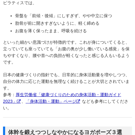
ピラティスでは、
骨盤を「前傾・後傾」にしすぎず、やや中立に保つ
肋骨が前に開きすぎないように、軽く締める
お腹を薄く保ったまま、呼吸を続ける
といった細かい意識づけが特徴的です。これが身についてくると、
立っていても座っていても「お腹の奥が少し働いている感覚」を保
ちやすくなり、腰や首への負担が軽くなったと感じる人もいるよう
です。
日本の健康づくりの指針でも、日常的に身体活動量を増やしつつ、
自分の体力に応じた運動を無理なく続けることが大切とされていま
す。
参考：
厚生労働省「健康づくりのための身体活動・運動ガイド
2023」
、
「身体活動・運動」ページ
なども参考にしてくださ
い。
体幹を鍛えつつしなやかになるヨガポーズ３選