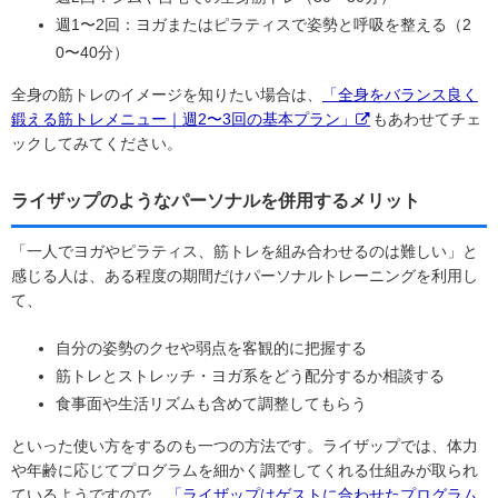
週1〜2回：ヨガまたはピラティスで姿勢と呼吸を整える（2
0〜40分）
全身の筋トレのイメージを知りたい場合は、
「全身をバランス良く
鍛える筋トレメニュー｜週2〜3回の基本プラン」
もあわせてチェ
ックしてみてください。
ライザップのようなパーソナルを併用するメリット
「一人でヨガやピラティス、筋トレを組み合わせるのは難しい」と
感じる人は、ある程度の期間だけパーソナルトレーニングを利用し
て、
自分の姿勢のクセや弱点を客観的に把握する
筋トレとストレッチ・ヨガ系をどう配分するか相談する
食事面や生活リズムも含めて調整してもらう
といった使い方をするのも一つの方法です。ライザップでは、体力
や年齢に応じてプログラムを細かく調整してくれる仕組みが取られ
ているようですので、
「ライザップはゲストに合わせたプログラム