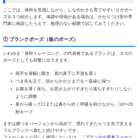
ここでは、体幹を意識しながら、しなやかさも育てやすいヨガポー
ズを３つ紹介します。体調や持病がある場合は、かかりつけ医や専
門家に相談したうえで、無理のない範囲で試してみてください。
① プランクポーズ（板のポーズ）
いわゆる「体幹トレーニング」の代表格であるプランクは、ヨガの
ポーズとしても頻繁に出てきます。
両手を肩幅に開き、肩の真下に手首を置く
つま先を立て、頭からかかとまでを一直線に保つ
お腹を薄く保ち、お尻が上がりすぎたり落ちすぎたりしない
ように調整
鼻から吸って口または鼻から吐く呼吸を続けながら、10〜20
秒キープ
まずは膝つきバージョンから始めて、慣れてきたらつま先で支える
フルプランクへ進むと続けやすいです。
フォームをより詳しく確認したい人は、
「プランクの基本フォーム