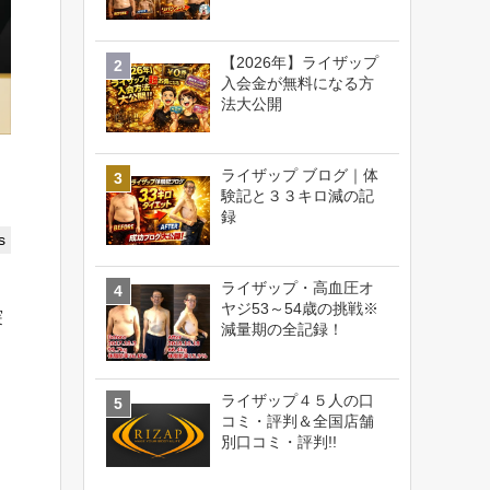
【2026年】ライザップ
入会金が無料になる方
法大公開
ライザップ ブログ｜体
験記と３３キロ減の記
録
s
ライザップ・高血圧オ
ヤジ53～54歳の挑戦※
突
減量期の全記録！
ライザップ４５人の口
コミ・評判＆全国店舗
別口コミ・評判!!