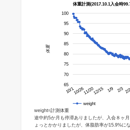
体重計測(2017.10.1入会時99.7
100
95
90
85
体重
80
75
70
65
2/3
10/26
1/9
10/1
12/15
2/
11/20
weight
weight=計測体重
途中約5か月も停滞ありましたが、入会８ヶ
ょっとかかりましたが、体脂肪率が15.9%にな