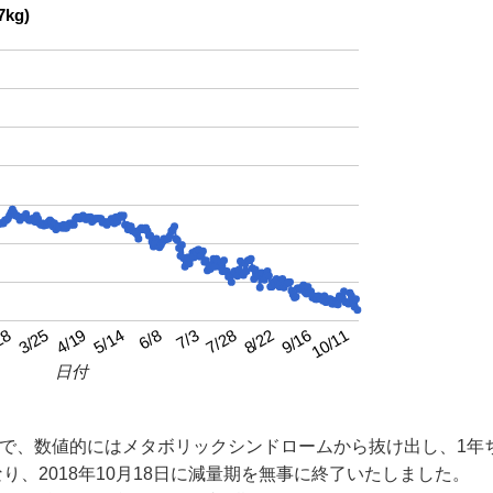
kg)
4/19
7/3
9/16
3/25
6/8
8/22
28
5/14
7/28
10/11
日付
月で、数値的にはメタボリックシンドロームから抜け出し、1年
り、2018年10月18日に減量期を無事に終了いたしました。