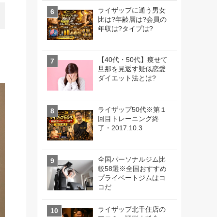
ライザップに通う男女
比は?年齢層は?会員の
年収は?タイプは?
【40代・50代】痩せて
旦那を見返す疑似恋愛
ダイエット法とは?
ライザップ50代※第１
回目トレーニング終
了・2017.10.3
全国パーソナルジム比
較58選※全国おすすめ
プライベートジムはコ
コだ
ライザップ北千住店の