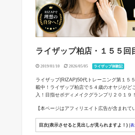
ライザップ柏店・１５５回目(バ
2019/01/10
2026/05/05
ライザップ体験記
ライザップ(RIZAP)50代トレーニング第１５５
載中！ライザップ柏店で５４歳のオヤジがどこまで
入！目指せボディメイクグランプリ２０１９
【本ページはアフィリエイト広告が含まれて
目次(表示させると見出しが見られますよ！)
[
表