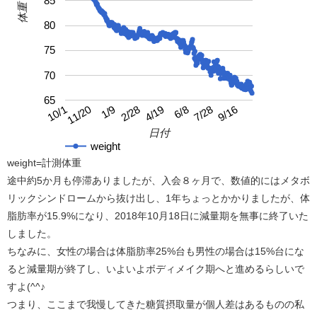
85
体重
80
75
70
65
4/19
10/1
9/16
2/28
7/28
1/9
6/8
11/20
日付
weight
weight=計測体重
途中約5か月も停滞ありましたが、入会８ヶ月で、数値的にはメタボ
リックシンドロームから抜け出し、1年ちょっとかかりましたが、体
脂肪率が15.9%になり、2018年10月18日に減量期を無事に終了いた
しました。
ちなみに、女性の場合は体脂肪率25%台も男性の場合は15%台にな
ると減量期が終了し、いよいよボディメイク期へと進めるらしいで
すよ(^^♪
つまり、ここまで我慢してきた糖質摂取量が個人差はあるものの私