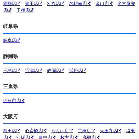
豊橋店
豊田店
刈谷店
名駅南店
金山店
名古屋栄
店
千種店
岐阜県
岐阜店
静岡県
三島店
沼津店
静岡店
浜松店
三重県
四日市店
大阪府
梅田店
心斎橋店
なんば店
京橋店
天王寺店
堺東
店
江坂店
豊中店
枚方店
高槻店