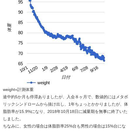
95
90
85
体重
80
75
70
65
4/19
10/1
9/16
2/28
7/28
1/9
6/8
11/20
日付
weight
weight=計測体重
途中約5か月も停滞ありましたが、入会８ヶ月で、数値的にはメタボ
リックシンドロームから抜け出し、1年ちょっとかかりましたが、体
脂肪率が15.9%になり、2018年10月18日に減量期を無事に終了いた
しました。
ちなみに、女性の場合は体脂肪率25%台も男性の場合は15%台にな