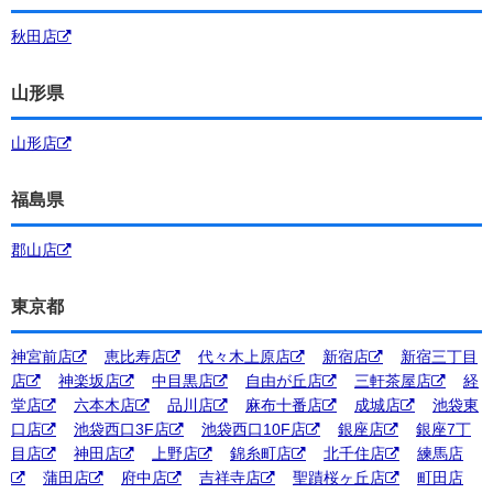
秋田店
山形県
山形店
福島県
郡山店
東京都
神宮前店
恵比寿店
代々木上原店
新宿店
新宿三丁目
店
神楽坂店
中目黒店
自由が丘店
三軒茶屋店
経
堂店
六本木店
品川店
麻布十番店
成城店
池袋東
口店
池袋西口3F店
池袋西口10F店
銀座店
銀座7丁
目店
神田店
上野店
錦糸町店
北千住店
練馬店
蒲田店
府中店
吉祥寺店
聖蹟桜ヶ丘店
町田店