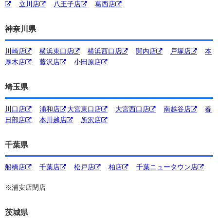
立川店
八王子店
葛西店
神奈川県
川崎店
横浜東口店
横浜西口店
関内店
戸塚店
本
厚木店
藤沢店
小田原店
埼玉県
川口店
浦和店
大宮東口店
大宮西口店
南越谷店
春
日部店
本川越店
所沢店
千葉県
船橋店
千葉店
松戸店
柏店
千葉ニュータウン店
※浦安店閉店
茨城県