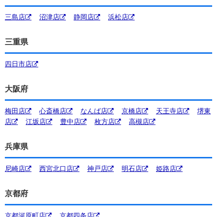
三島店
沼津店
静岡店
浜松店
三重県
四日市店
大阪府
梅田店
心斎橋店
なんば店
京橋店
天王寺店
堺東
店
江坂店
豊中店
枚方店
高槻店
兵庫県
尼崎店
西宮北口店
神戸店
明石店
姫路店
京都府
京都河原町店
京都四条店