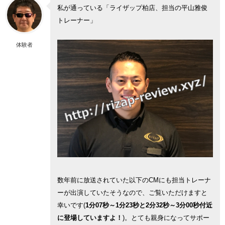
私が通っている「ライザップ柏店、担当の平山雅俊
トレーナー」
体験者
数年前に放送されていた以下のCMにも担当トレーナ
ーが出演していたそうなので、ご覧いただけますと
幸いです(
1分07秒～1分23秒と2分32秒～3分00秒付近
に登場していますよ！
)。とても親身になってサポー