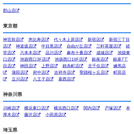
郡山店
東京都
神宮前店
恵比寿店
代々木上原店
新宿店
新宿三丁目
店
神楽坂店
中目黒店
自由が丘店
三軒茶屋店
経
堂店
六本木店
品川店
麻布十番店
成城店
池袋東
口店
池袋西口3F店
池袋西口10F店
銀座店
銀座7丁
目店
神田店
上野店
錦糸町店
北千住店
練馬店
蒲田店
府中店
吉祥寺店
聖蹟桜ヶ丘店
町田店
立川店
八王子店
葛西店
神奈川県
川崎店
横浜東口店
横浜西口店
関内店
戸塚店
本
厚木店
藤沢店
小田原店
埼玉県