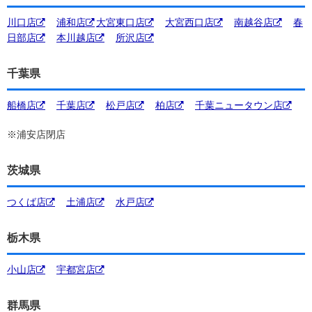
川口店
浦和店
大宮東口店
大宮西口店
南越谷店
春
日部店
本川越店
所沢店
千葉県
船橋店
千葉店
松戸店
柏店
千葉ニュータウン店
※浦安店閉店
茨城県
つくば店
土浦店
水戸店
栃木県
小山店
宇都宮店
群馬県