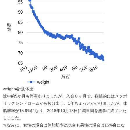
95
90
85
体重
80
75
70
65
4/19
10/1
9/16
2/28
7/28
1/9
6/8
11/20
日付
weight
weight=計測体重
途中約5か月も停滞ありましたが、入会８ヶ月で、数値的にはメタボ
リックシンドロームから抜け出し、1年ちょっとかかりましたが、体
脂肪率が15.9%になり、2018年10月18日に減量期を無事に終了いた
しました。
ちなみに、女性の場合は体脂肪率25%台も男性の場合は15%台にな