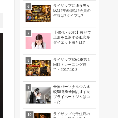
ライザップに通う男女
比は?年齢層は?会員の
年収は?タイプは?
【40代・50代】痩せて
旦那を見返す疑似恋愛
ダイエット法とは?
ライザップ50代※第１
回目トレーニング終
了・2017.10.3
全国パーソナルジム比
較58選※全国おすすめ
プライベートジムはコ
コだ
ライザップ北千住店の