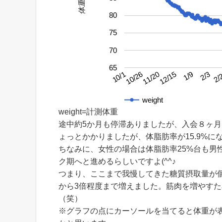
体重
80
75
70
65
2/3
10/26
1/9
10/1
12/15
2/
11/20
weight
weight=計測体重
途中約5か月も停滞ありましたが、入会８ヶ
ょっとかかりましたが、体脂肪率が15.9%にな
ちなみに、女性の場合は体脂肪率25%台も男
ク期へと進めるらしいですよ(^^♪
つまり、ここまで我慢してきた糖質摂取量が
から3倍程度まで増えました。筋肉を増やす
（笑）
※グラフの点にカーソールを当てると体重が