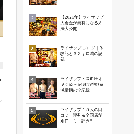
【2026年】ライザップ
入会金が無料になる方
法大公開
ライザップ ブログ｜体
】
験記と３３キロ減の記
録
s
ライザップ・高血圧オ
方
ヤジ53～54歳の挑戦※
減量期の全記録！
の
ライザップ４５人の口
コミ・評判＆全国店舗
別口コミ・評判!!