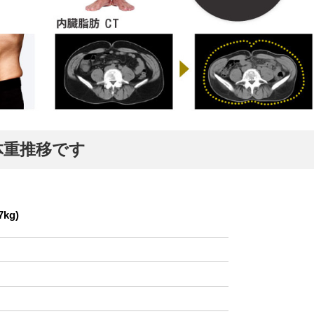
体重推移です
kg)