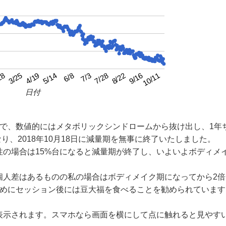
4/19
7/3
9/16
3/25
6/8
8/22
28
5/14
7/28
10/11
日付
月で、数値的にはメタボリックシンドロームから抜け出し、1年
り、2018年10月18日に減量期を無事に終了いたしました。
性の場合は15%台になると減量期が終了し、いよいよボディメ
個人差はあるものの私の場合はボディメイク期になってから2倍
ためにセッション後には豆大福を食べることを勧められています
表示されます。スマホなら画面を横にして点に触れると見やす