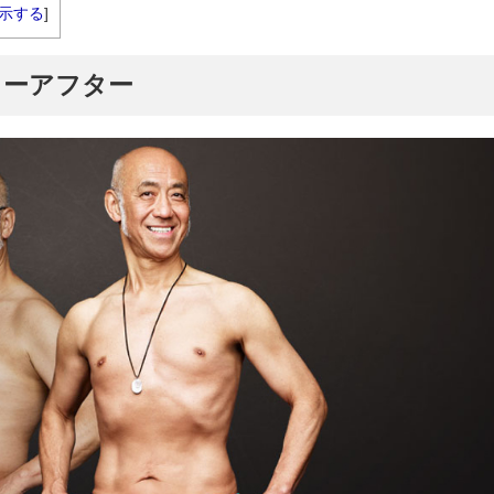
示する
]
ォーアフター