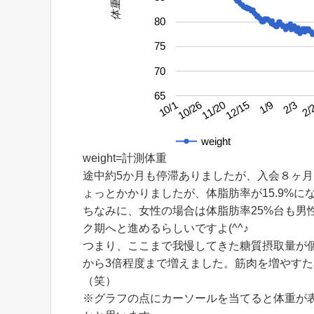
体重
80
75
70
65
2/3
10/26
1/9
10/1
12/15
2/
11/20
weight
weight=計測体重
途中約5か月も停滞ありましたが、入会８ヶ
ょっとかかりましたが、体脂肪率が15.9%にな
ちなみに、女性の場合は体脂肪率25%台も男
ク期へと進めるらしいですよ(^^♪
つまり、ここまで我慢してきた糖質摂取量が
から3倍程度まで増えました。筋肉を増やす
（笑）
※グラフの点にカーソールを当てると体重が