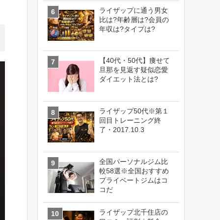
ライザップに通う男女
比は?年齢層は?会員の
年収は?タイプは?
【40代・50代】痩せて
旦那を見返す疑似恋愛
ダイエット法とは?
ライザップ50代※第１
回目トレーニング終
了・2017.10.3
全国パーソナルジム比
較58選※全国おすすめ
プライベートジムはコ
コだ
ライザップ北千住店の