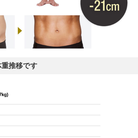
体重推移です
kg)