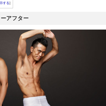
示する
]
ォーアフター