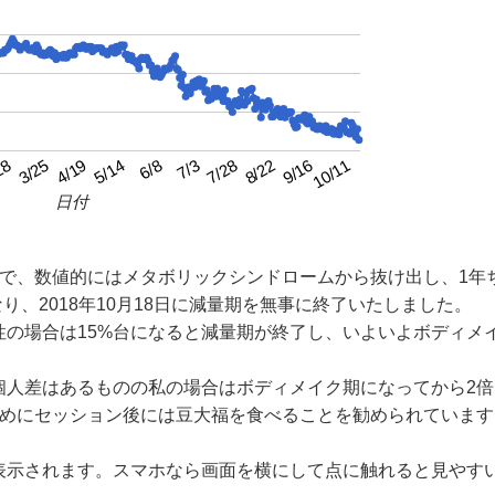
4/19
7/3
9/16
3/25
6/8
8/22
28
5/14
7/28
10/11
日付
月で、数値的にはメタボリックシンドロームから抜け出し、1年
り、2018年10月18日に減量期を無事に終了いたしました。
性の場合は15%台になると減量期が終了し、いよいよボディメ
個人差はあるものの私の場合はボディメイク期になってから2倍
ためにセッション後には豆大福を食べることを勧められています
表示されます。スマホなら画面を横にして点に触れると見やす