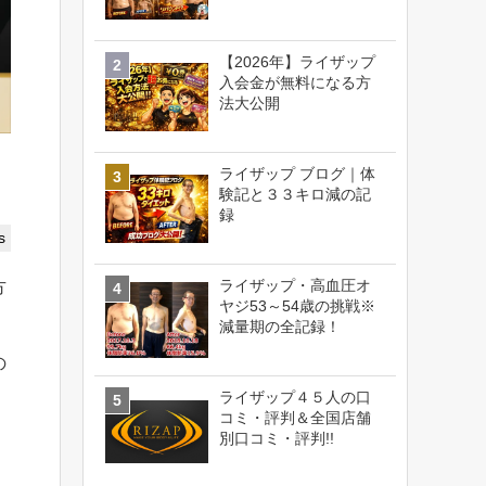
【2026年】ライザップ
入会金が無料になる方
法大公開
ライザップ ブログ｜体
】
験記と３３キロ減の記
録
s
ライザップ・高血圧オ
方
ヤジ53～54歳の挑戦※
減量期の全記録！
の
ライザップ４５人の口
コミ・評判＆全国店舗
別口コミ・評判!!