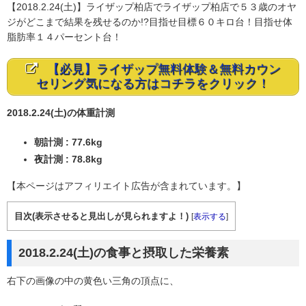
【2018.2.24(土)】ライザップ柏店でライザップ柏店で５３歳のオヤ
ジがどこまで結果を残せるのか!?目指せ目標６０キロ台！目指せ体
脂肪率１４パーセント台！
【必見】ライザップ無料体験＆無料カウン
セリング気になる方はコチラをクリック！
2018.2.24(土)の体重計測
朝計測 : 77.6kg
夜計測 : 78.8kg
【本ページはアフィリエイト広告が含まれています。】
目次(表示させると見出しが見られますよ！)
[
表示する
]
2018.2.24(土)の食事と摂取した栄養素
右下の画像の中の黄色い三角の頂点に、