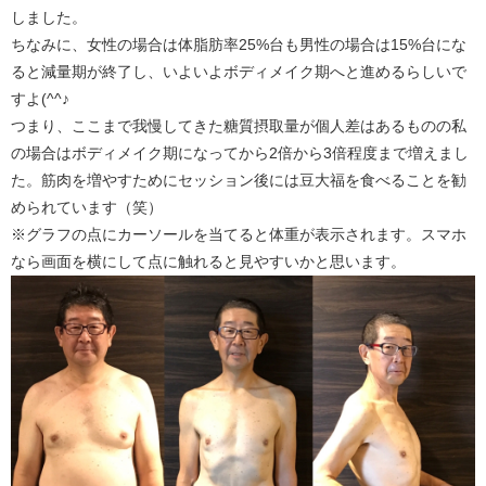
しました。
ちなみに、女性の場合は体脂肪率25%台も男性の場合は15%台にな
ると減量期が終了し、いよいよボディメイク期へと進めるらしいで
すよ(^^♪
つまり、ここまで我慢してきた糖質摂取量が個人差はあるものの私
の場合はボディメイク期になってから2倍から3倍程度まで増えまし
た。筋肉を増やすためにセッション後には豆大福を食べることを勧
められています（笑）
※グラフの点にカーソールを当てると体重が表示されます。スマホ
なら画面を横にして点に触れると見やすいかと思います。