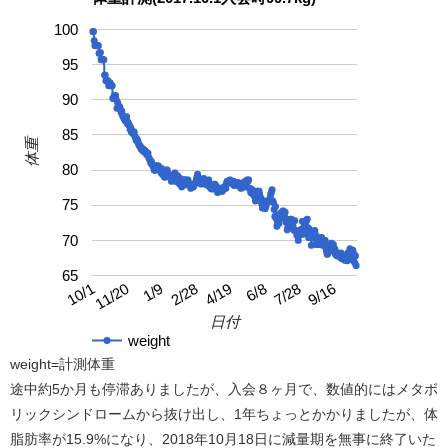
100
95
90
85
体重
80
75
70
65
4/19
10/1
9/16
2/28
7/28
1/9
6/8
11/20
日付
weight
weight=計測体重
途中約5か月も停滞ありましたが、入会８ヶ月で、数値的にはメタボ
リックシンドロームから抜け出し、1年ちょっとかかりましたが、体
脂肪率が15.9%になり、2018年10月18日に減量期を無事に終了いた