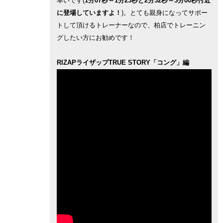
幸いです(
1分07秒～1分23秒と2分32秒～3分00秒付近
に登場していますよ！
)。とても親身になってサポー
トして頂けるトレーナーなので、柏店でトレーニン
グしたい方にお勧めです！
RIZAPライザップTRUE STORY「コング」編