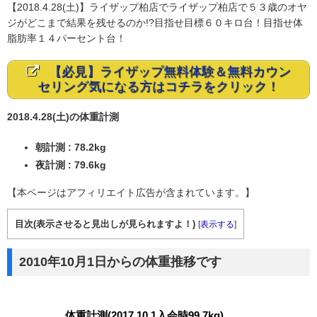
【2018.4.28(土)】ライザップ柏店でライザップ柏店で５３歳のオヤ
ジがどこまで結果を残せるのか!?目指せ目標６０キロ台！目指せ体
脂肪率１４パーセント台！
【必見】ライザップ無料体験＆無料カウン
セリング気になる方はコチラをクリック！
2018.4.28(土)の体重計測
朝計測 : 78.2kg
夜計測 : 79.6kg
【本ページはアフィリエイト広告が含まれています。】
目次(表示させると見出しが見られますよ！)
[
表示する
]
2010年10月1日からの体重推移です
体重計測(2017.10.1入会時99.7kg)