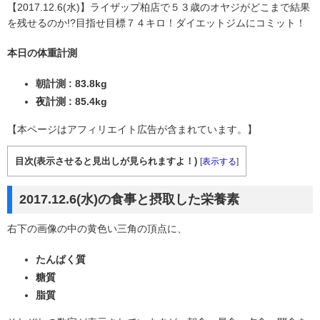
【2017.12.6(水)】ライザップ柏店で５３歳のオヤジがどこまで結果
を残せるのか!?目指せ目標７４キロ！ダイエットジムにコミット！
本日の体重計測
朝計測 : 83.8kg
夜計測 : 85.4kg
【本ページはアフィリエイト広告が含まれています。】
目次(表示させると見出しが見られますよ！)
[
表示する
]
2017.12.6(水)の食事と摂取した栄養素
右下の画像の中の黄色い三角の頂点に、
たんぱく質
糖質
脂質