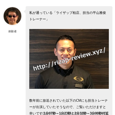
私が通っている「ライザップ柏店、担当の平山雅俊
トレーナー」
体験者
数年前に放送されていた以下のCMにも担当トレーナ
ーが出演していたそうなので、ご覧いただけますと
幸いです(
1分07秒～1分23秒と2分32秒～3分00秒付近