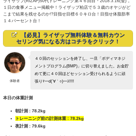
ライザップ(RIZAP)50代トレーニング第４６回目・2018.3.16(金) 。
１日の食事メニュー掲載中！ライザップ柏店で５３歳のオヤジがど
こまで結果を残せるのか!?目指せ目標６０キロ台！目指せ体脂肪率
１４パーセント台！
【必見】ライザップ無料体験＆無料カウン
セリング気になる方はコチラをクリック！
４０回のセッションを終了し、一旦「ボディマネジ
メントプログラム(BMP)」に切り替えました。お金貯
めて更に４０回ほどセッション受けられるように頑
体験者
張りﾏ━d(´∀｀○)━ｽ!!!!
本日の体重計測
朝計測 : 78.2kg
トレーニング前の計測体重 : 78.2kg
夜計測 : 79.6kg