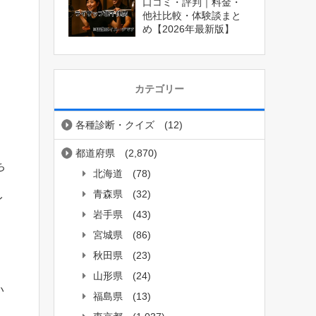
口コミ・評判｜料金・
他社比較・体験談まと
め【2026年最新版】
カテゴリー
各種診断・クイズ
(12)
都道府県
(2,870)
ち
北海道
(78)
青森県
(32)
イ
岩手県
(43)
宮城県
(86)
秋田県
(23)
山形県
(24)
い
福島県
(13)