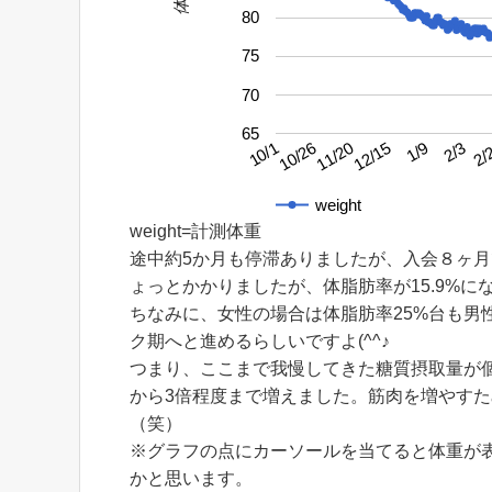
80
75
70
65
2/3
10/26
1/9
10/1
12/15
2/
11/20
weight
weight=計測体重
途中約5か月も停滞ありましたが、入会８ヶ
ょっとかかりましたが、体脂肪率が15.9%にな
ちなみに、女性の場合は体脂肪率25%台も男
ク期へと進めるらしいですよ(^^♪
つまり、ここまで我慢してきた糖質摂取量が
から3倍程度まで増えました。筋肉を増やす
（笑）
※グラフの点にカーソールを当てると体重が
かと思います。