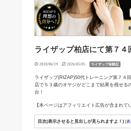
ライザップ柏店にて第７４回目
2018/06/19
2026/05/05
ライザップ体験記
ライザップ(RIZAP)50代トレーニング第７４
店で５３歳のオヤジがどこまで結果を残せるの
台！
【本ページはアフィリエイト広告が含まれて
目次(表示させると見出しが見られますよ！)
[
表