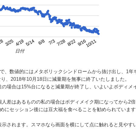
4/19
7/3
9/16
3/25
6/8
8/22
28
5/14
7/28
10/11
日付
月で、数値的にはメタボリックシンドロームから抜け出し、1年
り、2018年10月18日に減量期を無事に終了いたしました。
性の場合は15%台になると減量期が終了し、いよいよボディメ
個人差はあるものの私の場合はボディメイク期になってから2倍
ためにセッション後には豆大福を食べることを勧められています
表示されます。スマホなら画面を横にして点に触れると見やす