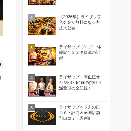
【2026年】ライザップ
入会金が無料になる方
法大公開
ライザップ ブログ｜体
験記と３３キロ減の記
録
s
ライザップ・高血圧オ
柏
ヤジ53～54歳の挑戦※
減量期の全記録！
ライザップ４５人の口
コミ・評判＆全国店舗
別口コミ・評判!!