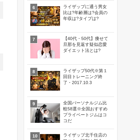
ライザップに通う男女
比は?年齢層は?会員の
年収は?タイプは?
【40代・50代】痩せて
旦那を見返す疑似恋愛
ダイエット法とは?
ライザップ50代※第１
回目トレーニング終
了・2017.10.3
全国パーソナルジム比
較58選※全国おすすめ
プライベートジムはコ
コだ
ライザップ北千住店の