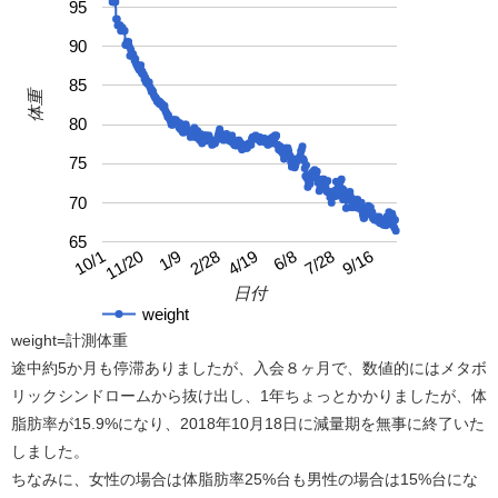
95
90
85
体重
80
75
70
65
4/19
10/1
9/16
2/28
7/28
1/9
6/8
11/20
日付
weight
weight=計測体重
途中約5か月も停滞ありましたが、入会８ヶ月で、数値的にはメタボ
リックシンドロームから抜け出し、1年ちょっとかかりましたが、体
脂肪率が15.9%になり、2018年10月18日に減量期を無事に終了いた
しました。
ちなみに、女性の場合は体脂肪率25%台も男性の場合は15%台にな