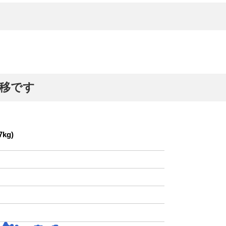
推移です
kg)