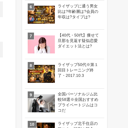
ライザップに通う男女
比は?年齢層は?会員の
年収は?タイプは?
【40代・50代】痩せて
旦那を見返す疑似恋愛
ダイエット法とは?
ライザップ50代※第１
回目トレーニング終
了・2017.10.3
全国パーソナルジム比
較58選※全国おすすめ
プライベートジムはコ
コだ
ライザップ北千住店の