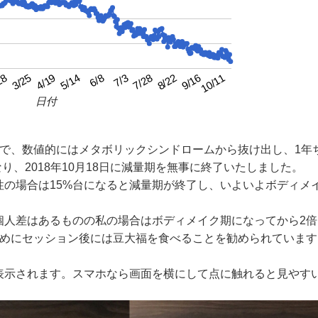
4/19
7/3
9/16
3/25
6/8
8/22
28
5/14
7/28
10/11
日付
月で、数値的にはメタボリックシンドロームから抜け出し、1年
り、2018年10月18日に減量期を無事に終了いたしました。
性の場合は15%台になると減量期が終了し、いよいよボディメ
個人差はあるものの私の場合はボディメイク期になってから2倍
ためにセッション後には豆大福を食べることを勧められています
表示されます。スマホなら画面を横にして点に触れると見やす