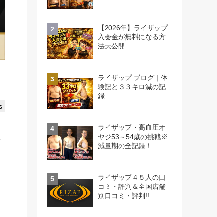
【2026年】ライザップ
入会金が無料になる方
法大公開
ライザップ ブログ｜体
験記と３３キロ減の記
録
s
ライザップ・高血圧オ
ッ
ヤジ53～54歳の挑戦※
ン
減量期の全記録！
ライザップ４５人の口
コミ・評判＆全国店舗
別口コミ・評判!!