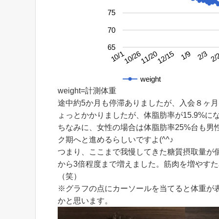
75
70
65
2/3
10/26
1/9
10/1
12/15
2/
11/20
weight
weight=計測体重
途中約5か月も停滞ありましたが、入会８ヶ
ょっとかかりましたが、体脂肪率が15.9%にな
ちなみに、女性の場合は体脂肪率25%台も男
ク期へと進めるらしいですよ(^^♪
つまり、ここまで我慢してきた糖質摂取量が
から3倍程度まで増えました。筋肉を増やす
（笑）
※グラフの点にカーソールを当てると体重が
かと思います。