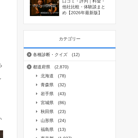
口コミ・評判｜料金・
他社比較・体験談まと
め【2026年最新版】
カテゴリー
各種診断・クイズ
(12)
ち
都道府県
(2,870)
北海道
(78)
イ
青森県
(32)
岩手県
(43)
宮城県
(86)
秋田県
(23)
い
山形県
(24)
福島県
(13)