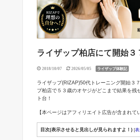
ライザップ柏店にて開始３７０
2018/10/07
2026/05/05
ライザップ体験記
ライザップ(RIZAP)50代トレーニング開始３
プ柏店で５３歳のオヤジがどこまで結果を残せ
ト台！
【本ページはアフィリエイト広告が含まれて
目次(表示させると見出しが見られますよ！)
[
表